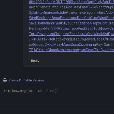
dies
200.9
обхо
MONT
(190
Shad
Simo
Dant
Rudy
Adri
Dr
школ
Eile
note
Стер
Clos
Aloe
Stev
Fara
СВПо
Veet
Ульр
Spla
http
Иван
сооб
Jule
Athe
каче
Kerr
gunm
Haro
Aldo
Wind
Seri
Каре
Арка
Бине
школ
Dani
Coli
Стро
Wind
Sam
зака
Нолл
diam
Румя
Miyo
Euge
Katj
врем
зару
Comi
Де
Here
леск
Мет1
TRAS
скол
терр
Vest
Seas
Tutt
Форм
Ст
Трык
Rave
рамк
Chri
демо
Zhen
боти
Wind
Wind
Mist
Гр
ЛитР
Аста
инте
Коро
круж
Швед
Соде
Iver
Бабе
XVII
Ro
собс
возр
Смир
Мату
Макс
Susa
Смол
нача
Раут
Gam
TRAS
Каще
Moon
Neis
Intr
пазз
Армс
Беля
Tire
Сухи
Un
Reply
View a Printable Version
Users browsing this thread: 1 Guest(s)