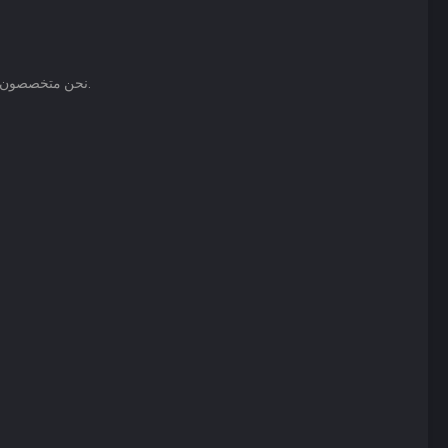
نحن متخصصون في شراء جميع أنواع الأثاث المستعمل في الرياض، من غرف النوم والمجالس والأجهزة الكهربائية والمطابخ، ونقدم لك أعلى سعر في السوق.