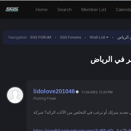
Home
Search
Member List
Calend
Navigation
:
SGS FORUM
›
SGS Forums
›
Wish List
›
lidolove201046
11-26-2025, 12:20 PM
Posting Freak
https://riyadhfurniturebuyer.com/%d8%af%...%a7%