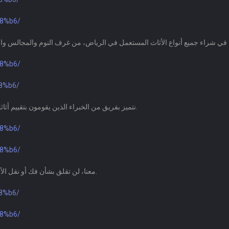
d8%b6/
d8%b6/
d8%b6/
نتميز بفريق من الخبراء الذين يقومون بتقييم أثاثك بكل شفافية وإنصاف لمنحك القيمة الحقيقية التي يستحقها.
d8%b6/
d8%b6/
معنا، لن تقلق بشأن فك أو نقل الأثاث، حيث نتكفل بجميع التفاصيل لتوفير تجربة سهلة ومريحة.
d8%b6/
d8%b6/