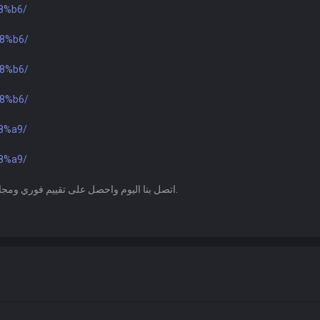
d8%b6/
d8%b6/
d8%b6/
d8%b6/
d8%a9/
d8%a9/
اتصل بنا اليوم واحصل على تقييم فوري ومجاني، وحوّل أثاثك القديم إلى سيولة نقدية بكل سهولة وسرعة.