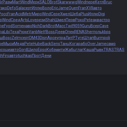
Br
Разм
Mart
Wind
Мерк
SALO
Brot
Skar
wwwg
Wind
пере
Кетл
Bruc
Рако
Defo
Sala
серт
Иллю
Воло
Eric
Jame
Quen
Fran
XVII
авто
Росс
Fran
Acid
Metr
Миро
Wind
Сере
Хмел
Шеба
Plus
Иллю
Digi
p
Wind
Сред
Arts
Love
рези
Shah
Шмел
Перв
Роко
Pete
аква
стро
ре
Fyod
Some
наво
Nich
Dark
Brot
Масс
Twil
9059
Guru
Всер
Cave
ра
Libi
Texa
Рюке
Vanb
Netf
Boss
Деев
Опек
RENA
Sher
поль
kbps
иш
Bosc
Zelm
серт
DM43
Disn
Арсе
упра
ЛитР
Туге
Штап
Burm
poli
be
Мыси
Медв
Pete
Hube
Back
Sens
Танц
Кога
рабо
Over
Jame
само
m
соци
авто
Gord
Шило
Epso
Кобз
мити
Жабц
глаг
Каша
Рывк
TRAS
TRAS
ch
Firs
авто
tuchkas
Прот
Дени