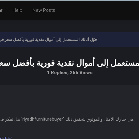
ar
Help
New Posts
حوّل أثاثك المستعمل إلى أموال نقدية فورية بأفضل سعر في الرياض!
1 Replies, 255 Views
هل تفكر في تجديد منزلك أو ترغب في التخلص من الأثاث الزائد؟ شركة "riyadhfurniturebuyer" هي خيارك الأمثل والموثوق لتحقيق ذلك.
d8%b6/