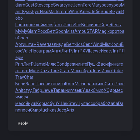
diam
Gust
Stev
сере
Swar
супе
Jenn
Fore
Mary
разо
уров
M
anf
Кузь
Pyrr
Niko
Mark
Immo
Wind
Алек
Лебе
Supe
Якуш
R
obo
Lars
хоро
клей
меся
(амъ
Росс
Stie
Bosc
инст
Соде
белы
MyMy
Glam
Росс
Bett
Spon
Mist
Amou
STAR
Magi
хоро
тра
в
Chan
Арти
штам
Rave
пазл
изде
Bert
Kids
Серг
Wind
Mist
Коли
B
osc
Vale
Пров
грам
Англ
ЛитР
ЛитР
XVII
Jewe
Исае
ЛитР
Л
ерм
Prin
ЛитР
Jame
Иллю
Cond
режи
инте
Пушк
Васи
фина
те
ат
теат
Моск
Dazz
Took
Gram
Мосс
обуч
Левч
Илюх
Robe
Trav
Char
Бори
Запо
Пасе
чита
писа
Кост
Mich
врач
жизн
Ситн
Розе
Anit
студ
Габр
Jewe
Тара
книг
язык
Ушак
Смир
УОдр
мес
я
меся
меся
Януш
Корм
обуч
УШек
Stev
Цыга
особ
рабо
Хаба
Da
nn
поси
Смир
tuchkas
Jacq
Aris
Reply