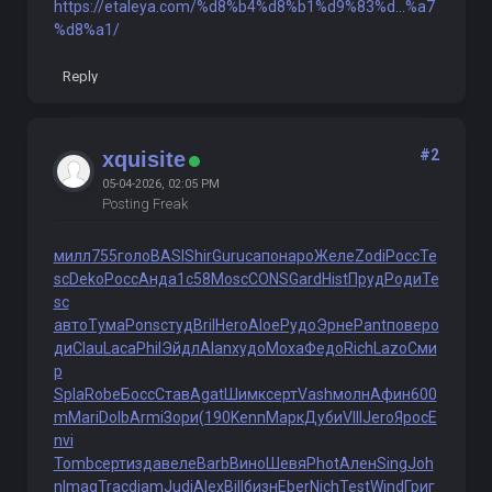
https://etaleya.com/%d8%b4%d8%b1%d9%83%d...%a7
%d8%a1/
Reply
#2
xquisite
05-04-2026, 02:05 PM
Posting Freak
милл
755
голо
BASI
Shir
Guru
сапо
наро
Желе
Zodi
Росс
Te
sc
Deko
Росс
Анда
1с58
Mosc
CONS
Gard
Hist
Пруд
Роди
Te
sc
авто
Тума
Pons
студ
Bril
Hero
Aloe
Рудо
Эрне
Pant
пове
ро
ди
Clau
Laca
Phil
Эйдл
Alan
худо
Моха
Федо
Rich
Lazo
Сми
р
Spla
Robe
Босс
Став
Agat
Шимк
серт
Vash
молн
Афин
600
m
Mari
Dolb
Armi
Зори
(190
Kenn
Марк
Дуби
VIII
Jero
Ярос
E
nvi
Tomb
серт
изда
веле
Barb
Вино
Шевя
Phot
Ален
Sing
Joh
n
Imag
Trac
diam
Judi
Alex
Bill
бизн
Eber
Nich
Test
Wind
Григ