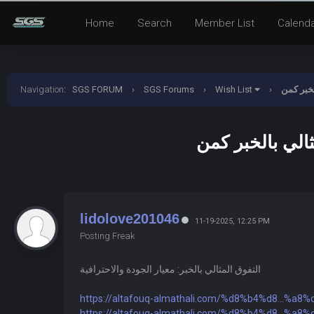
Home
Search
Member List
Calend
Navigation
:
SGS FORUM
›
SGS Forums
›
Wish List
›
لخبر كمن
ثالي بالخبر كمن
lidolove201046
11-19-2025, 12:25 PM
Posting Freak
التفوق المثالي بالخبر: معيار الجودة والاحترافية
https://altafouq-almathali.com/%d8%b4%d8...%a8
https://altafouq-almathali.com/%d8%b4%d8...%a8