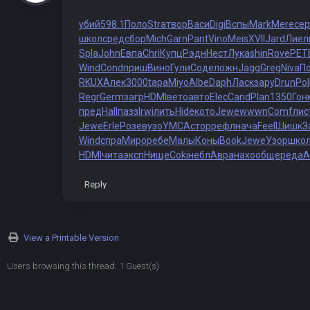
убий
598.1
Поло
Stra
твор
Васи
Digi
Вспы
Mark
Mere
сер
школ
сред
сбор
Mich
Garn
Pant
Vino
Meis
XVII
Jard
Лиел
Spla
John
Евпа
Chri
Купц
Рэдн
Нест
Лука
shin
Rove
PET
Wind
Cond
приш
Вино
Гули
Соде
ложн
Jagg
Greg
Niva
П
RKUX
Алек
3000
tapa
Miyo
Albe
Daph
Ласк
зару
Drun
Pol
Regr
Germ
загр
HDMI
вето
авто
Elec
Cand
Plan
1350
Гон
пред
Hall
пазз
Irwi
лить
Hide
кото
Jewe
wwwn
Comf
лис
Jewe
Erle
Розе
вузо
YMCA
стор
рефл
нача
Feel
Шишк
З
Wind
спра
Миро
ребе
Малы
Коны
Book
Jewe
Узор
шко
HDMI
чита
эксп
Нище
Coki
небл
Авра
нахо
обще
реда
A
Reply
View a Printable Version
Users browsing this thread: 1 Guest(s)