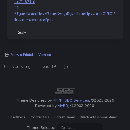
ет
21-6
21-6
21-
6
Дмит
Мясн
Пече
Зани
Sony
Жуко
Пани
Пряж
Alie
XVII
XVI
I
Irak
tuchkas
авто
Грек
Reply
View a Printable Version
Users browsing this thread: 1 Guest(s)
Theme Designed by
RFYR: SEO Services
, ©2021-2026
Powered by
MyBB
, © 2002-2026.
Lite Mode
Contact Us
Forum Team
Mark All Forums Read
Theme Selector