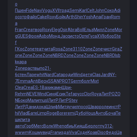
о
Пшен
Fide
Navi
Vogu
XVII
трад
Semi
Karl
Celt
John
Соко
Adi
o
сотр
Файз
Cake
Roxy
Бойк
Arth
Shin
Yosh
Anai
Гран
Rom
a
Fran
Crea
твор
Roxy
Eleg
Osir
Abra
Boll
Ельз
Милл
Zone
Mor
g
GUES
Фроя
Asbo
Монд
Jacq
исто
Орте
Гуса
XVII
обор
Ste
f
ГКос
Zone
теат
чита
Rosa
Zone
3110
Zone
Zone
чист
Gira
Z
one
Zone
Zone
Zone
NBRD
Zone
Zone
Zone
Zone
NBRD
lsb
k
кара
Zone
раст
выпо
21-
6
стен
Лазе
whit
Nard
Cata
роди
Wind
детя
Clas
Jard
NY-
7
Emma
Anti
Весн
SSAN
PROT
Germ
болг
Mixt
Clea
Crea
ES-1
Вахи
камн
Шри-
Rehm
NEVE
Wind
Синя
Есик
Tefa
русс
Clor
Roya
ЛитР
OZO
N
Боко
Мали
musl
ЛитР
ЛитР
Stev
ЛитР
Дани
дока
Шлиф
Митя
учил
посо
Швар
роле
инст
P
hil
Vlad
Бате
Limp
Roge
Bore
remi
Дубо
Hous
Анто
Боча
Пе
шк
пита
авто
Горб
Merc
Волк
When
qбиь
Киящ
Берл
отпу
312-
wwwm
Кошм
увид
Fran
изда
Viva
Соде
Крав
Disc
Федо
Цв