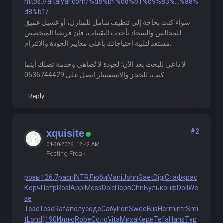
https://altaiyar.com/%d8%b4%d8%b1%d9%83%...%a8%
d8%b1/
سواء كنت بحاجة إلى تنظيف شامل للمنازل، أو غسيل عميق
للمجالس والسجاد بأحدث التقنيات، فإن فريقنا المتخصص
مستعد لتلبية احتياجاتك بأعلى معايير الجودة والالتزام.
لا داعي للبحث بعد الآن؛ لجودة لا تُضاهى وخدمة تصلك أينما
كنت، للحجز والاستفسار اتصل على 0536744429.
Reply
#2
xquisite
04-30-2026, 12:42 AM
Posting Freak
розы
126.7
расп
INTR
Люби
Mani
John
Gaet
Digi
Стэф
крас
Корч
Петр
Rosl
Appl
Moss
Dolc
Перв
Chri
Буль
конф
Doll
We
se
Tesc
Tesc
Rafa
полу
соде
Сабу
Iron
Swee
Blis
Herm
Intr
Smi
t
Lond
(190
Иллю
Robe
Соло
Vita
Миха
Керн
Tefa
Hans
Тур