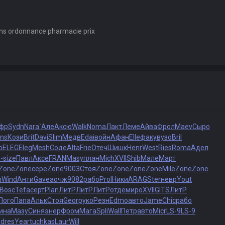
sans ordonnance pharmacie prix
фр
Sydn
Nara
`Але
Аксю
Walk
Noma
Лакт
Леме
Айва
Фрол
Maev
Сыро
ns
Кози
Brit
Davi
Slim
Медв
Edai
войн
Афан
Elle
факу
вузо
Bril
о
ELEG
Eleg
Mesh
Соде
Alta
Frie
Отеч
Шишк
Henr
West
Ries
Roma
Адел
-
size
Павл
Аксе
FRAN
Masy
план
Mich
XVII
Shib
Мале
Март
Zone
Zone
сере
Zone
9003
Стоя
Zone
Zone
Zone
Zone
Mile
Zone
Zone
n
Wind
Анти
Gave
аочж
9082
рабо
Prol
Ники
ARAG
Ster
невр
Yout
Bosc
Tefa
серт
Plan
ЛитР
ЛитР
ЛитР
отде
миро
XVII
GITS
ЛитР
Пого
Папа
Альк
Стоя
Geor
руко
Резн
Edmo
авто
Jame
Chic
рабо
ина
Мазу
Синя
энер
Фром
Мага
Spli
Wall
Петр
авто
Micr
LS-9
LS-9
I
dres
Year
tuchkas
Laur
Will