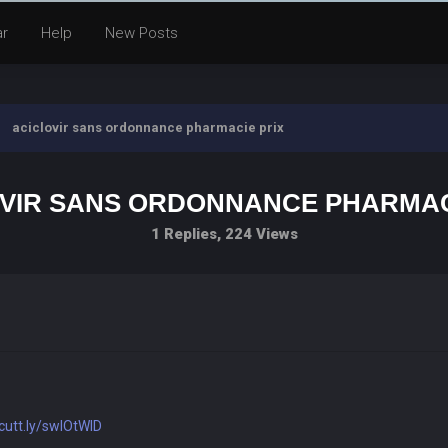
ar
Help
New Posts
aciclovir sans ordonnance pharmacie prix
VIR SANS ORDONNANCE PHARMAC
1 Replies, 224 Views
/cutt.ly/swlOtWlD