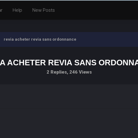
ar
Help
New Posts
revia acheter revia sans ordonnance
IA ACHETER REVIA SANS ORDONN
2 Replies, 246 Views