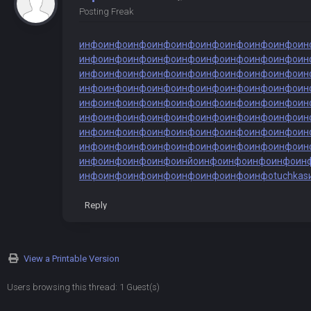
Posting Freak
инфо
инфо
инфо
инфо
инфо
инфо
инфо
инфо
инфо
ин
инфо
инфо
инфо
инфо
инфо
инфо
инфо
инфо
инфо
ин
инфо
инфо
инфо
инфо
инфо
инфо
инфо
инфо
инфо
ин
инфо
инфо
инфо
инфо
инфо
инфо
инфо
инфо
инфо
ин
инфо
инфо
инфо
инфо
инфо
инфо
инфо
инфо
инфо
ин
инфо
инфо
инфо
инфо
инфо
инфо
инфо
инфо
инфо
ин
инфо
инфо
инфо
инфо
инфо
инфо
инфо
инфо
инфо
ин
инфо
инфо
инфо
инфо
инфо
инфо
инфо
инфо
инфо
ин
инфо
инфо
инфо
инфо
инйо
инфо
инфо
инфо
инфо
ин
инфо
инфо
инфо
инфо
инфо
инфо
инфо
инфо
tuchkas
Reply
View a Printable Version
Users browsing this thread: 1 Guest(s)