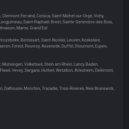
, Clermont-Ferrand, Corsica, Saint-Michel-sur-Orge, Vichy,
, Longjumeau, Saint-Raphaël, Brest, Sainte-Geneviève-des-Bois,
almaison, Marne, Grand Est.
trozebeke, Bernissart, Saint-Nicolas, Leuven, Koekelare,
Raeren, Forest, Rouvroy, Assenede, Duffel, Stoumont, Eupen,
er, Münsingen, Volketswil, Stein am Rhein, Lancy, Baden,
Flawil, Vevey, Sargans, Huttwil, Wetzikon, Arlesheim, Delémont,
, Dalhousie, Moncton, Tracadie, Trois-Rivieres, New Brunswick,