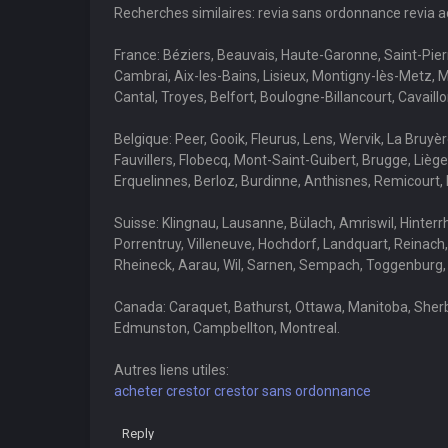
Recherches similaires: revia sans ordonnance revia 
France: Béziers, Beauvais, Haute-Garonne, Saint-Pier
Cambrai, Aix-les-Bains, Lisieux, Montigny-lès-Metz, 
Cantal, Troyes, Belfort, Boulogne-Billancourt, Cavail
Belgique: Peer, Gooik, Fleurus, Lens, Wervik, La Bruy
Fauvillers, Flobecq, Mont-Saint-Guibert, Brugge, Liè
Erquelinnes, Berloz, Burdinne, Anthisnes, Remicourt, 
Suisse: Klingnau, Lausanne, Bülach, Amriswil, Hinterr
Porrentruy, Villeneuve, Hochdorf, Landquart, Reinach,
Rheineck, Aarau, Wil, Sarnen, Sempach, Toggenburg,
Canada: Caraquet, Bathurst, Ottawa, Manitoba, Sherbr
Edmunston, Campbellton, Montreal.
Autres liens utiles:
acheter crestor crestor sans ordonnance
Reply