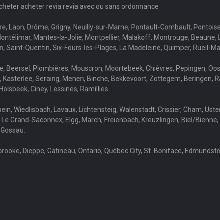
acheter acheter revia revia avec ou sans ordonnance
re, Laon, Drôme, Grigny, Neuilly-sur-Marne, Pontault-Combault, Pontoise
Montélimar, Mantes-la-Jolie, Montpellier, Malakoff, Montrouge, Beaune
lon, Saint-Quentin, Six-Fours-les-Plages, La Madeleine, Quimper, Rueil-M
ère, Beersel, Plombières, Mouscron, Moortebeek, Chièvres, Pepingen, Oos
ge, Kasterlee, Seraing, Menen, Binche, Bekkevoort, Zottegem, Beringen, 
Holsbeek, Ciney, Lessines, Ramillies.
hein, Wiedlisbach, Lavaux, Lichtensteig, Walenstadt, Crissier, Cham, Ust
 Le Grand-Saconnex, Elgg, March, Freienbach, Kreuzlingen, Biel/Bienne, 
 Gossau.
ooke, Dieppe, Gatineau, Ontario, Québec City, St. Boniface, Edmundston