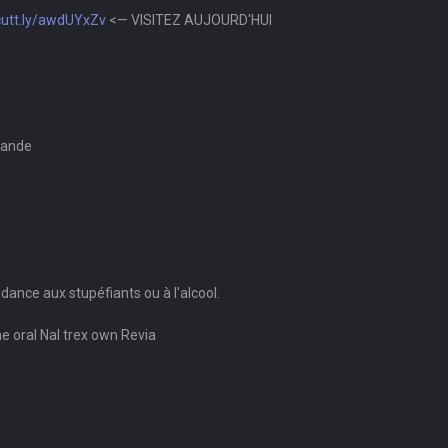
/cutt.ly/awdUYxZv
<— VISITEZ AUJOURD'HUI
mande
dance aux stupéfiants ou à l'alcool.
e oral Nal trex own Revia