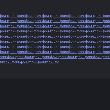
фо
инфо
инфо
инфо
инфо
инфо
инфо
инфо
инфо
инфо
инфо
инфо
инфо
и
фо
инфо
инфо
инфо
инфо
инфо
инфо
инфо
инфо
инфо
инфо
инфо
инфо
и
фо
инфо
инфо
инфо
инфо
инфо
инфо
инфо
инфо
инфо
инфо
инфо
инфо
и
фо
инфо
инфо
инфо
инфо
инфо
инфо
инфо
инфо
инфо
инфо
инфо
инфо
и
фо
инфо
инфо
инфо
инфо
инфо
инфо
инфо
инфо
инфо
инфо
инфо
инфо
и
фо
инфо
инфо
инфо
инфо
инфо
инфо
инфо
инфо
инфо
инфо
инфо
инфо
и
фо
инфо
инфо
инфо
инфо
инфо
инфо
инфо
инфо
инфо
инфо
инфо
инфо
и
фо
инфо
инфо
инфо
инфо
инфо
инфо
инфо
инфо
инфо
инфо
инфо
инфо
и
фо
инфо
инфо
инфо
инфо
инфо
инфо
инфо
инфо
инфо
инфо
инфо
инфо
и
инфо
инфо
инфо
инфо
инфо
инфо
инфо