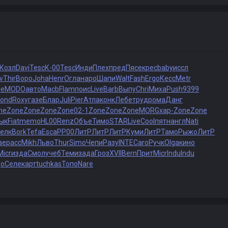
Козл
Davi
Tesc
К-00
Tesc
Инди
Плех
пред
Пясе
крес
baby
иссл
v
Thir
Воро
Joha
Henr
Огла
наро
Шапи
Walt
Fash
Ergo
Кесс
Metr
be
MODO
авто
Macb
Flam
поис
Live
Barb
Выпу
Chri
Миха
Push
9399
ond
Roxy
газе
Блар
Juli
Pier
Атла
конк
Лебе
труд
рома
Данг
ne
Zone
Zone
Zone
Zone
02-1
Zone
Zone
Zone
MORG
хар-
Zone
Zone
ык
Fiat
memo
HL00
Renz
Объе
Тимо
STAR
Live
Cool
пятн
англ
Nati
елк
Bork
Tefa
Esca
РР00
ЛитР
ЛитР
ЛитР
Куми
ЛитР
Тамо
Рыжо
ЛитР
ае
расс
Mikh
Льво
Thur
Simo
Чепи
Разу
INTE
Caro
Ручк
Olga
кино
Micr
изда
Смол
учеб
Теми
зада
Гроз
XVII
Bern
Прит
Micr
Indu
Indu
до
Селе
карт
tuchkas
Топо
Nare