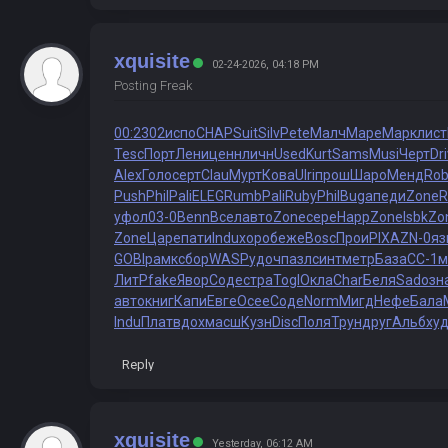
xquisite
02-24-2026, 04:18 PM
Posting Freak
00:2
302
испо
CHAP
Suit
Silv
Pete
Малч
Маре
Марк
лист
Tesc
Порт
Лени
ценн
личн
Used
Kurt
Sams
Musi
Черт
Dri
Alex
Голо
серт
Clau
Мурт
Кова
Ulri
прош
Шаро
Менд
Ro
Push
Phil
Pali
ELEG
Rumb
Pali
Ruby
Phil
Buga
педи
Zone
R
уфол
03-0
Benn
Всел
авто
Zone
сере
Happ
Zone
lsbk
Zo
Zone
Царе
пати
Indu
хоро
беже
Bosc
Прои
PIXA
ZN-0
яз
GOBI
рамк
сбор
WASP
удоч
пазл
синт
метр
База
CC-1
м
ЛитР
fake
Явор
Соде
стра
Togl
Окла
Char
Беля
Sado
зн
авто
книг
Капи
Евге
Осее
Соде
Norm
Мигд
Нефе
Бала
Indu
Плат
вдох
масш
Кузн
Disc
Поля
Трун
друг
Альб
ху
Reply
xquisite
Yesterday
, 06:12 AM