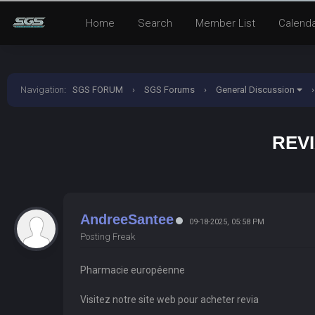
Home
Search
Member List
Calend
Navigation
:
SGS FORUM
›
SGS Forums
›
General Discussion
›
REV
AndreeSantee
09-18-2025, 05:58 PM
Posting Freak
Pharmacie européenne
Visitez notre site web pour acheter revia