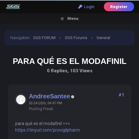
Login
Register
Menu
Navigation
:
SGS FORUM
›
SGS Forums
›
General
Discussion
›
para qué es el modafinil
PARA QUÉ ES EL MODAFINIL
0 Replies, 103 Views
#1
AndreeSantee
02-24-2026, 04:47 PM
Posting Freak
para qué es el modafinil ==>
https://tinyurl.com/provigilpharm