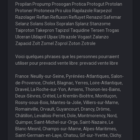
Propilan Propump Prosogan Protica Protogut Protolan
Protoner Protonexa Pro ulco Rapilazole Rarpezol
Razolager Reflan Refluxon Refluyet Renazol Safemar
Selanz Solans Solox Sopralan Splanz Stanzome
Taiproton Takepron Tapizol Taquidine Tersen Trogas
Ulceran Uldapril Ulpax Ultrazole Vogast Zalanzo
Zapacid Zolt Zomel Zoprol Zoton Zotrole
Voici quelques phrases que les personnes pourraient
utiliser pour prevacid vente libre: prevacid vente libre
France: Neuilly-sur-Seine, Pyrénées-Atlantiques, Salon-
de-Provence, Cholet, Blagnac, Yerres, Loire-Atlantique,
Draveil, La Roche-sur-Yon, Amiens, Thonon-les-Bains,
Deux-Sèvres, Créteil, Le Kremlin-Bicêtre, Montluçon,
Rosny-sous-Bois, Mantes-la-Jolie, Villiers-sur-Marne,
Romainville, Orvault, Guyancourt, Drancy, Drôme,
Châtillon, Levallois-Perret, Dole, Montmorency, Nord,
Quimper, Saint-Michel-sur-Orge, Saint-Nazaire, Le
Blanc-Mesnil, Champs-sur-Marne, Alpes-Maritimes,
Saint-Germain-en-Laye, Chatou, Gif-sur-Yvette, Clichy.