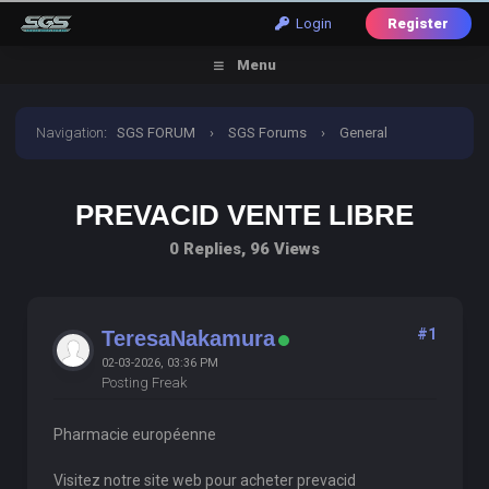
Login
Register
Menu
Navigation
:
SGS FORUM
›
SGS Forums
›
General
Discussion
›
prevacid vente libre
PREVACID VENTE LIBRE
0 Replies, 96 Views
#1
TeresaNakamura
02-03-2026, 03:36 PM
Posting Freak
Pharmacie européenne
Visitez notre site web pour acheter prevacid