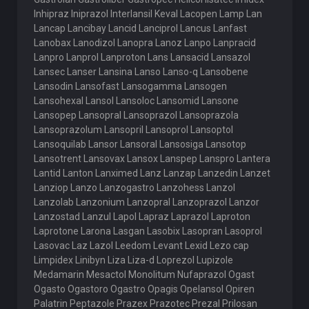
Inhipraz Iniprazol Interlansil Keval Lacopen Lamp Lan
Lancap Lancibay Lancid Lanciprol Lancus Lanfast
Lanobax Lanodizol Lanopra Lanoz Lanpo Lanpracid
Lanpro Lanprol Lanproton Lans Lansacid Lansazol
Lansec Lanser Lansina Lanso Lanso-q Lansobene
Lansodin Lansofast Lansogamma Lansogen
Lansohexal Lansol Lansoloc Lansomid Lansone
Lansopep Lansopral Lansoprazol Lansoprazola
Lansoprazolum Lansopril Lansoprol Lansoptol
Lansoquilab Lansor Lansoral Lansosiga Lansotop
Lansotrent Lansovax Lansox Lanspep Lanspro Lantera
Lantid Lanton Lanximed Lanz Lanzap Lanzedin Lanzet
Lanziop Lanzo Lanzogastro Lanzohess Lanzol
Lanzolab Lanzonium Lanzopral Lanzoprazol Lanzor
Lanzostad Lanzul Lapol Lapraz Laprazol Laproton
Laprotone Larona Lasgan Lasobix Lasopran Lasoprol
Lasovac Laz Lazol Leedom Levant Lexid Lezo cap
Limpidex Linibyn Liza Liza-d Loprezol Lupizole
Medamarin Mesactol Monolitum Nufaprazol Ogast
Ogasto Ogastoro Ogastro Opagis Opelansol Opiren
Palatrin Peptazole Prazex Prazotec Prezal Prilosan