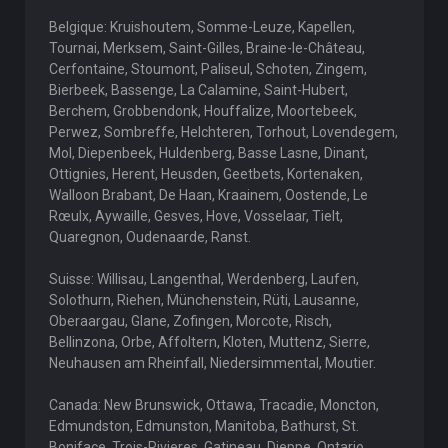
Belgique: Kruishoutem, Somme-Leuze, Kapellen,
Tournai, Merksem, Saint-Gilles, Braine-le-Château,
Cerfontaine, Stoumont, Paliseul, Schoten, Zingem,
Bierbeek, Bassenge, La Calamine, Saint-Hubert,
Berchem, Grobbendonk, Houffalize, Moortebeek,
Perwez, Sombreffe, Helchteren, Torhout, Lovendegem,
Mol, Diepenbeek, Huldenberg, Basse Lasne, Dinant,
Ottignies, Herent, Heusden, Geetbets, Kortenaken,
Walloon Brabant, De Haan, Kraainem, Oostende, Le
Rœulx, Aywaille, Gesves, Hove, Vosselaar, Tielt,
Quaregnon, Oudenaarde, Ranst.
Suisse: Willisau, Langenthal, Werdenberg, Laufen,
Solothurn, Riehen, Münchenstein, Rüti, Lausanne,
Oberaargau, Glane, Zofingen, Morcote, Risch,
Bellinzona, Orbe, Affoltern, Kloten, Muttenz, Sierre,
Neuhausen am Rheinfall, Niedersimmental, Moutier.
Canada: New Brunswick, Ottawa, Tracadie, Moncton,
Edmundston, Edmunston, Manitoba, Bathurst, St.
Boniface, Trois-Rivieres, Gatineau, Dieppe, Ontario,