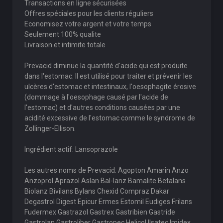
Transactions en ligne sécurisées
Offres spéciales pour les clients réguliers
Economisez votre argent et votre temps
Seulement 100% qualite
Livraison et intimite totale
Prevacid diminue la quantité d'acide qui est produite
dans l'estomac. Il est utilisé pour traiter et prévenir les
ulcères d'estomac et intestinaux, l'oesophagite érosive
(dommage à l'oesophage causé par l'acide de
l'estomac) et d'autres conditions causées par une
acidité excessive de l'estomac comme le syndrome de
Zollinger-Ellison.
Ingrédient actif: Lansoprazole
Les autres noms de Prevacid: Agopton Amarin Anzo
Anzoprol Aprazol Aslan Bal-lanz Bamalite Betalans
Biolanz Bivilans Bylans Chexid Compraz Dakar
Degastrol Digest Epicur Ermes Estomil Eudiges Frilans
Fudermex Gastrazol Gastrex Gastribien Gastride
Gastrolan Gastroliber Gastropec Helicol Ilsatec Imidex