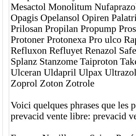
Mesactol Monolitum Nufaprazol
Opagis Opelansol Opiren Palatri
Prilosan Propilan Propump Pros
Protoner Protonexa Pro ulco Ra
Refluxon Refluyet Renazol Saf
Splanz Stanzome Taiproton Take
Ulceran Uldapril Ulpax Ultrazo
Zoprol Zoton Zotrole
Voici quelques phrases que les p
prevacid vente libre: prevacid ve