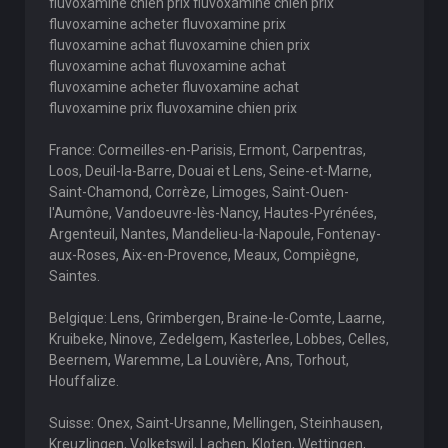
fluvoxamine chien prix fluvoxamine chien prix
fluvoxamine acheter fluvoxamine prix
fluvoxamine achat fluvoxamine chien prix
fluvoxamine achat fluvoxamine achat
fluvoxamine acheter fluvoxamine achat
fluvoxamine prix fluvoxamine chien prix
France: Cormeilles-en-Parisis, Ermont, Carpentras,
Loos, Deuil-la-Barre, Douai et Lens, Seine-et-Marne,
Saint-Chamond, Corrèze, Limoges, Saint-Ouen-
l'Aumône, Vandoeuvre-lès-Nancy, Hautes-Pyrénées,
Argenteuil, Nantes, Mandelieu-la-Napoule, Fontenay-
aux-Roses, Aix-en-Provence, Meaux, Compiègne,
Saintes.
Belgique: Lens, Grimbergen, Braine-le-Comte, Laarne,
Kruibeke, Ninove, Zedelgem, Kasterlee, Lobbes, Celles,
Beernem, Waremme, La Louvière, Ans, Torhout,
Houffalize.
Suisse: Onex, Saint-Ursanne, Mellingen, Steinhausen,
Kreuzlingen, Volketswil, Lachen, Kloten, Wettingen,