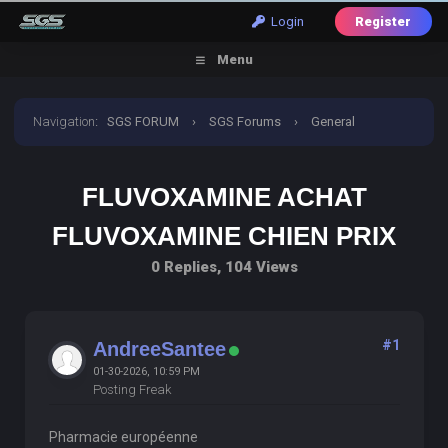
Login
Register
Menu
Navigation
:
SGS FORUM
›
SGS Forums
›
General
Discussion
›
fluvoxamine achat fluvoxamine chien prix
FLUVOXAMINE ACHAT
FLUVOXAMINE CHIEN PRIX
0 Replies, 104 Views
#1
AndreeSantee
01-30-2026, 10:59 PM
Posting Freak
Pharmacie européenne