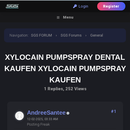
Login
Register
Menu
Navigation
:
SGS FORUM
›
SGS Forums
›
General
Discussion
›
xylocain pumpspray dental kaufen
XYLOCAIN PUMPSPRAY DENTAL
xylocain pumpspray kaufen
KAUFEN XYLOCAIN PUMPSPRAY
KAUFEN
1 Replies, 252 Views
#1
AndreeSantee
12-02-2025, 03:33 AM
Posting Freak