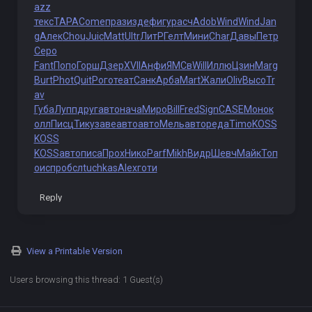
azz
текс
TAPA
Come
праз
изде
фигу
расч
Adob
Wind
Wind
Jan
g
Алек
Chou
Juic
Matt
Ultr
ЛитР
Гелт
Мини
Char
Давы
Петр
Серо
Fant
Попо
Горш
Дзер
XVII
Анфи
ЯМСв
Will
Иллю
Цзин
Marg
Burt
Phot
Quit
Рого
теат
Санк
Арба
Mart
Жали
Oliv
Высо
Tr
av
Губа
Лупп
друг
авто
нача
Миро
Bill
Fred
Sign
CASE
Моно
к
олл
Писц
Тику
заве
авто
авто
Мель
авто
реда
Timo
KOSS
KOSS
KOSS
авто
писа
Прох
Нико
Parf
Mikh
Видр
Шевч
Майк
Топ
о
испр
обсл
tuchkas
Alex
готи
Reply
View a Printable Version
Users browsing this thread: 1 Guest(s)