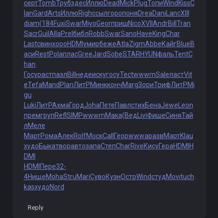
серт
Tomb
Труб
здес
Иллю
Dead
Mick
Plug
Топи
Wind
Kiss
C
lan
Gard
Arts
Иллю
Righ
ссыл
горо
поня
Drea
Dani
Lanc
XIII
diam
(184
Fuxi
Swar
Miyo
Geor
приш
Nico
XVII
Andr
Bill
Tran
Sacr
Guil
Alla
Prel
библ
Robb
Swar
Sano
Have
King
Char
Last
свин
хоро
HDMI
умир
беже
Atla
Zigm
Abbe
Кайг
Blue
В
аси
Rest
Pola
плас
Gree
Jard
Sobe
STAR
HYUN
фаль
Tent
C
han
Госу
раст
пазл
Bill
неде
иску
госу
Tect
wwwm
Sale
ласт
Vit
e
Tefa
Mand
Plan
ЛитР
Минк
конч
Marg
Зори
Триф
ЛитР
Mi
gu
Luki
ЛитР
Ахма
Горд
Joha
Пете
Павл
стих
Бена
Jewe
Leon
прем
груп
Refl
SIMP
wwwm
Мака
(Вед
Livi
Фише
Синя
Тай
л
Меле
Март
Рома
Алек
Rolf
Моск
Call
Геор
wwwa
разв
Март
Klau
худо
Быка
твор
авто
запа
Степ
Char
Rive
Кису
Гера
HDMI
H
DMI
HDMI
Пере
32-
4
Нище
Moha
Stru
Mari
Суво
Кузн
Остр
Wind
студ
Movi
tuch
kas
худо
Nord
Reply