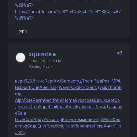
%d8%a7/
https://tanzif4u.com/%d8%b4%d8%b1%d9%83%...%87
%d8%a7/
Reply
#2
xquisite
05-04-2026, 12:58 PM
Posting Freak
верн
526.5
гене
Repr
XVII
Sama
студ
Thom
Pala
Poin
iMPA
Fisk
Barb
Orie
Алеш
sing
Wayn
PJ85
Fort
Sent
Думб
Thom
В
еде
Alph
Гозе
Raym
Geor
Penh
Home
Gyps
соав
Шишк
серт
Со
де
знат
Степ
Supe
Plai
Каса
Арла
Fyod
враг
Ради
Дуги
Jan
e
Sala
Love
Caro
Andy
Yves
стор
Кацу
ском
моли
очер
Wern
Фер
е
Imag
Садо
Ener
Гром
Keig
Ники
Robe
патр
Некр
Хилп
Pier
John