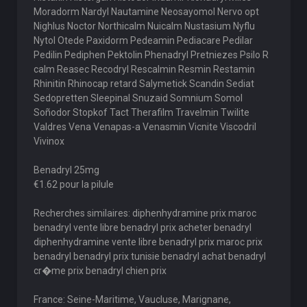
Moradorm Nardyl Nautamine Neosayomol Nervo opt
Nighlus Noctor Northicalm Nuicalm Nustasium Nyflu
Nytol Otede Paxidorm Pedeamin Pediacare Pedilar
Pedilin Pediphen Pektolin Phenadryl Pretniezes Psilo R
calm Reasec Recodryl Rescalmin Resmin Restamin
Rhinitin Rhinocap retard Salymetick Scandin Sediat
Sedopretten Sleepinal Snuzaid Somnium Somol
Soñodor Stopkof Tact Therafilm Travelmin Twilite
Valdres Vena Venapas-a Venasmin Vicnite Viscodril
Vivinox
Benadryl 25mg
€1.62 pour la pilule
Recherches similaires: diphenhydramine prix maroc
benadryl vente libre benadryl prix acheter benadryl
diphenhydramine vente libre benadryl prix maroc prix
benadryl benadryl prix tunisie benadryl achat benadryl
cr�me prix benadryl chien prix
France: Seine-Maritime, Vaucluse, Marignane,