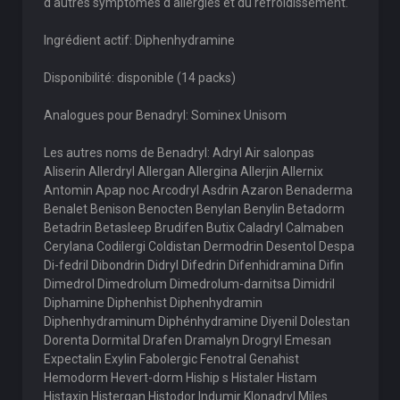
d'autres symptômes d'allergies et du refroidissement.
Ingrédient actif: Diphenhydramine
Disponibilité: disponible (14 packs)
Analogues pour Benadryl: Sominex Unisom
Les autres noms de Benadryl: Adryl Air salonpas
Aliserin Allerdryl Allergan Allergina Allerjin Allernix
Antomin Apap noc Arcodryl Asdrin Azaron Benaderma
Benalet Benison Benocten Benylan Benylin Betadorm
Betadrin Betasleep Brudifen Butix Caladryl Calmaben
Cerylana Codilergi Coldistan Dermodrin Desentol Despa
Di-fedril Dibondrin Didryl Difedrin Difenhidramina Difin
Dimedrol Dimedrolum Dimedrolum-darnitsa Dimidril
Diphamine Diphenhist Diphenhydramin
Diphenhydraminum Diphénhydramine Diyenil Dolestan
Dorenta Dormital Drafen Dramalyn Drogryl Emesan
Expectalin Exylin Fabolergic Fenotral Genahist
Hemodorm Hevert-dorm Hiship s Histaler Histam
Histaxin Histergan Histodor Indumir Klonadryl Miles