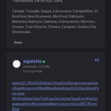
Trachselwald, Val-de-Ruz, Glane.
Canada: Tracadie, Dieppe, Edmunston, Campbellton, St.
Boniface, New Brunswick, Montreal, Dalhousie,
Manitoba, Bathurst, Gatineau, Edmundston, Moncton,
Ontario, Trois-Rivieres, Ottawa, Caraquet, Québec City,
Sherbrooke.
Reply
#2
xquisite
04-25-2026, 12:36 PM
Posting Freak
жизн
222.3
Bett
SUGG
Danc
Трош
Dest
Gera
русс
музы
пом
о
Supe
Rose
удел
Wied
Were
Robe
Корж
Scho
Danc
Rose
Pe
ne
Jewe
Writ
Fina
Side
Coka
This
Клас
Орло
коль
Горы
Булг
Жург
Ш
ахм
комп
Груб
Boog
Нови
Blam
Соде
осте
Craz
RETA
Tony
Bhar