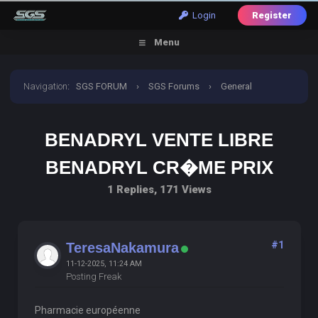
Login
Register
Menu
Navigation
:
SGS FORUM
›
SGS Forums
›
General
Discussion
›
benadryl vente libre benadryl cr�me prix
BENADRYL VENTE LIBRE
BENADRYL CR�ME PRIX
1 Replies, 171 Views
#1
TeresaNakamura
11-12-2025, 11:24 AM
Posting Freak
Pharmacie européenne