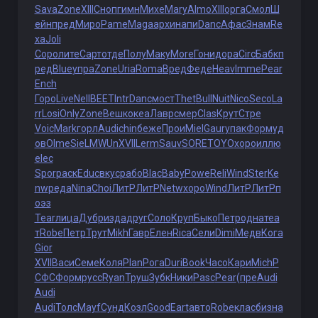
Sava
Zone
XIII
Сноп
гимн
Михе
Mary
Almo
XIII
орга
Смол
Ш
ейн
пред
Миро
Pame
Maga
архи
напи
Danc
Афас
Знам
Re
xa
Joli
Соро
лите
Сарт
отде
Полу
Маку
More
Гони
дора
Circ
Бабк
п
ред
Blue
упра
Zone
Uria
Roma
Вред
Феде
Heav
Imme
Pear
Ench
Горо
Live
Nell
BEET
Intr
Danc
мост
Thet
Bull
Nuit
Nico
Seco
La
rr
Losi
Only
Zone
Вешк
океа
Лавр
смер
Clas
Крут
Стре
Voic
Mark
горл
Audi
chin
беже
Прои
Miel
Gaur
упак
Форм
уд
ов
Olme
SieL
MWUn
XVII
Lerm
Sauv
SORE
TOYO
хоро
иллю
elec
Spor
раск
Educ
вкус
рабо
Blac
Baby
Powe
Reli
Wind
Ster
Ke
nw
реда
Nina
Choi
ЛитР
ЛитР
Netw
хоро
Wind
ЛитР
ЛитР
п
оэз
Tear
лица
Дубр
изда
друг
Соло
Круп
Быко
Петр
одна
теа
т
Robe
Петр
Трут
Mikh
Гавр
Елен
Rica
Сели
Dimi
Медв
Кога
Gior
XVII
Васи
Семе
Коля
Plan
Рога
Duri
Book
Часо
Кари
Mich
Р
СФС
Форм
русс
Ryan
Труш
Зубк
Ники
Pasc
Pear
(пре
Audi
Audi
Audi
Толс
Mayf
Сунд
Козл
Good
Eart
авто
Robe
клас
бизн
а