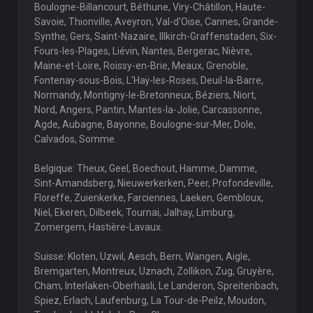
Boulogne-Billancourt, Béthune, Viry-Châtillon, Haute-
Savoie, Thionville, Aveyron, Val-d'Oise, Cannes, Grande-
Synthe, Gers, Saint-Nazaire, Illkirch-Graffenstaden, Six-
Fours-les-Plages, Liévin, Nantes, Bergerac, Nièvre,
Maine-et-Loire, Roissy-en-Brie, Meaux, Grenoble,
Fontenay-sous-Bois, L'Haÿ-les-Roses, Deuil-la-Barre,
Normandy, Montigny-le-Bretonneux, Béziers, Niort,
Nord, Angers, Pantin, Mantes-la-Jolie, Carcassonne,
Agde, Aubagne, Bayonne, Boulogne-sur-Mer, Dole,
Calvados, Somme.
Belgique: Theux, Geel, Boechout, Hamme, Damme,
Sint-Amandsberg, Nieuwerkerken, Peer, Profondeville,
Floreffe, Zuienkerke, Farciennes, Laeken, Gembloux,
Niel, Ekeren, Dilbeek, Tournai, Jalhay, Limburg,
Zomergem, Hastière-Lavaux.
Suisse: Kloten, Uzwil, Aesch, Bern, Wangen, Aigle,
Bremgarten, Montreux, Uznach, Zollikon, Zug, Gruyère,
Cham, Interlaken-Oberhasli, Le Landeron, Spreitenbach,
Spiez, Erlach, Laufenburg, La Tour-de-Peilz, Moudon,