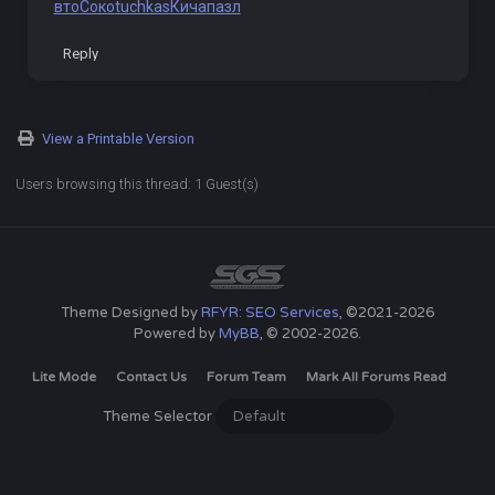
вто
Соко
tuchkas
Кича
пазл
Reply
View a Printable Version
Users browsing this thread: 1 Guest(s)
Theme Designed by
RFYR: SEO Services
, ©2021-2026
Powered by
MyBB
, © 2002-2026.
Lite Mode
Contact Us
Forum Team
Mark All Forums Read
Theme Selector