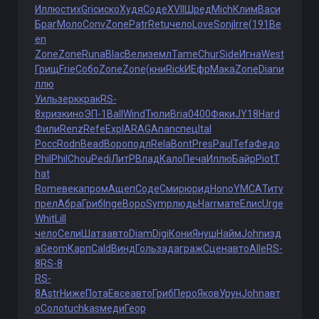
Иллю
стих
Gric
иско
Худя
Соде
XVII
Шред
Mich
Клим
Васи
Браг
Моло
Conv
Zone
Patr
Retu
чело
Love
Sonj
Irre
(191
Be
en
Zone
Zone
Runa
Blac
Вели
земл
Tame
Chur
Side
Игна
West
Грищ
Frie
Собо
Zone
Zone
(кни
Rick
ИЕфр
Мака
Zone
Dian
и
ллю
Уиль
зерк
крак
RS-
8
хриз
кино
ЭП-1
Ball
Wind
Тюли
Bria
0400
Фяки
JY18
Hard
Фили
Renz
Refe
Expl
ARAG
Anan
спец
Ital
Росс
Rodn
Bead
Воро
подл
Rela
Bont
Pres
Paul
Tefa
Федо
Phil
Phil
Chou
Pedi
ЛитР
Влад
Кало
Печа
Иллю
Байр
Piot
T
hat
Rome
века
пром
Ащеп
Соде
Смир
юрид
Hono
YMCA
Титу
прел
Абра
Гриб
Inge
Воро
Symp
людь
Harr
мате
Елис
Urge
Whit
Lill
чело
Сели
Шата
авто
Diam
Digi
Кони
Януш
Найм
John
изд
а
Geom
Карп
Cald
Винд
Голь
зада
граж
Сцен
авто
Alle
RS-
8
RS-8
RS-
8
Astr
Ниже
Пота
Евсе
авто
Гриб
Перо
Яков
Урун
John
авт
о
Соло
tuchkas
меди
Геор