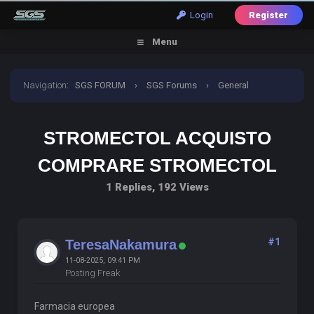
Login
Register
Menu
Navigation
:
SGS FORUM
›
SGS Forums
›
General
Discussion
›
stromectol acquisto comprare stromectol
STROMECTOL ACQUISTO
COMPRARE STROMECTOL
1 Replies, 192 Views
#1
TeresaNakamura
11-08-2025, 09:41 PM
Posting Freak
Farmacia europea