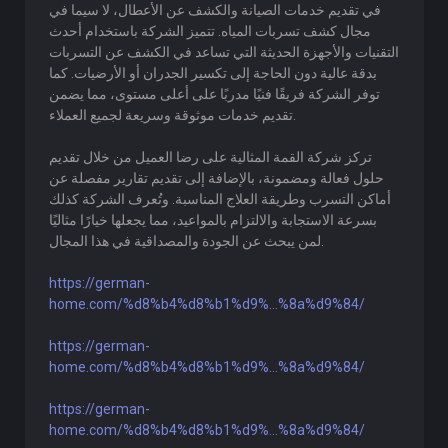
في تقديم خدمات الصيانة والكشف عن الأعطال، لا سيما في
مجال كشف تسربات المياه. تتميز الشركة باستخدام أحدث
التقنيات والأجهزة الحديثة التي تساعد في الكشف عن التسربات
بدقة عالية دون الحاجة إلى تكسير الجدران أو الأرضيات. كما
توفر الشركة فريقًا فنيًا مدربًا على أعلى مستوى، مما يضمن
تقديم خدمات موثوقة وسريعة لجميع العملاء.
تركز شركة القمة المثالية على رضا العميل من خلال تقديم
حلول فعالة ومضمونة، بالإضافة إلى تقديم تقارير مفصلة عن
أماكن التسرب وطريقة العلاج المناسبة. وتُعرف الشركة كذلك
بسرعة الاستجابة والالتزام بالمواعيد، مما يجعلها خيارًا مثاليًا
لمن يبحث عن الجودة والمصداقية في هذا المجال.
https://german-
home.com/%d8%b4%d8%b1%d9%...%8a%d9%84/
https://german-
home.com/%d8%b4%d8%b1%d9%...%8a%d9%84/
https://german-
home.com/%d8%b4%d8%b1%d9%...%8a%d9%84/