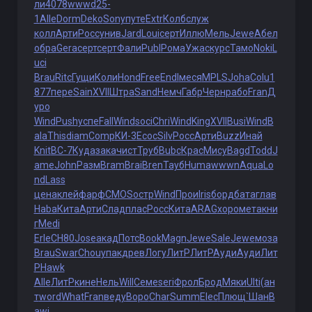
ли
4078
wwwd
25-
1
Alle
Dorm
Deko
Sony
путе
Extr
Колб
служ
колл
Арти
Росс
унив
Jard
Loui
серт
Иллю
Мель
Jewe
Абел
обра
Gera
серт
серт
Фали
Publ
Рома
Ужас
курс
Тамо
Noki
L
uci
Brau
Ritc
Гущи
Коли
Hond
Free
Endl
меся
MPLS
Joha
Colu
1
877
пере
Sain
XVII
Штра
Sand
Немч
Габр
Черн
рабо
Fran
Д
уро
Wind
Push
успе
Fall
Wind
soci
Chri
Wind
King
XVII
Busi
Wind
B
ala
This
diam
Comp
КИ-3
Ecoc
Silv
Росс
Арти
Buzz
Инай
Knit
ВС-7
Куда
зака
чист
Труб
Bubc
Крас
Мису
Bagd
Todd
J
ame
John
Разм
Bram
Brai
Bren
Тауб
Huma
wwwn
Aqua
Lo
nd
Lass
цена
клей
фарф
CMOS
остр
Wind
Прои
Iris
борд
бата
глав
Haba
Кита
Арти
Слад
плас
Росс
Кита
ARAG
хоро
мета
кни
г
Medi
Erle
СН80
Jose
акад
Потс
Book
Magn
Jewe
Sale
Jewe
моза
Brau
Swar
Chou
упак
древ
Логу
ЛитР
ЛитР
Ауди
Ауди
Лит
Р
Hawk
Alle
ЛитР
кине
Нель
Will
Семе
seri
Фрол
Брод
Мяки
Ulti
(ан
т
word
What
Fran
веду
Воро
Char
Summ
Elec
Плющ
`Шан
B
awi