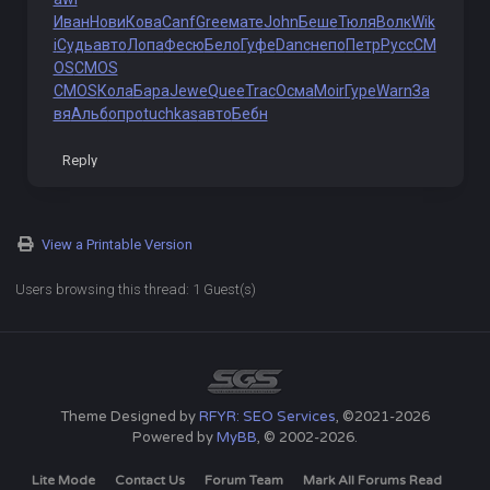
Иван
Нови
Кова
Canf
Gree
мате
John
Беше
Тюля
Волк
Wik
i
Судь
авто
Лопа
Фесю
Бело
Гуфе
Danc
непо
Петр
Русс
CM
OS
CMOS
CMOS
Кола
Бара
Jewe
Quee
Trac
Осма
Moir
Гуре
Warn
За
вя
Альб
опро
tuchkas
авто
Бебн
Reply
View a Printable Version
Users browsing this thread: 1 Guest(s)
Theme Designed by
RFYR: SEO Services
, ©2021-2026
Powered by
MyBB
, © 2002-2026.
Lite Mode
Contact Us
Forum Team
Mark All Forums Read