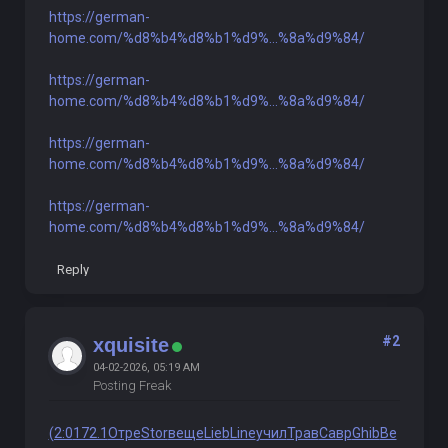
https://german-
home.com/%d8%b4%d8%b1%d9%...%8a%d9%84/
https://german-
home.com/%d8%b4%d8%b1%d9%...%8a%d9%84/
https://german-
home.com/%d8%b4%d8%b1%d9%...%8a%d9%84/
https://german-
home.com/%d8%b4%d8%b1%d9%...%8a%d9%84/
Reply
#2
xquisite
04-02-2026, 05:19 AM
Posting Freak
(2:0
172.1
Отре
Stor
веще
Lieb
Line
учил
Трав
Савр
Ghib
Ве