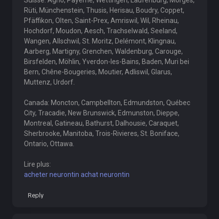
Suisse: Agno, Payerne, Wettingen, Laufenburg, Morges,
Rüti, Münchenstein, Thusis, Herisau, Boudry, Coppet,
Pfäffikon, Olten, Saint-Prex, Amriswil, Wil, Rheinau,
Hochdorf, Moudon, Aesch, Trachselwald, Seeland,
Wangen, Allschwil, St. Moritz, Delémont, Klingnau,
Aarberg, Martigny, Grenchen, Waldenburg, Carouge,
Birsfelden, Möhlin, Yverdon-les-Bains, Baden, Muri bei
Bern, Chêne-Bougeries, Moutier, Adliswil, Glarus,
Muttenz, Urdorf.
Canada: Moncton, Campbellton, Edmundston, Québec
City, Tracadie, New Brunswick, Edmunston, Dieppe,
Montreal, Gatineau, Bathurst, Dalhousie, Caraquet,
Sherbrooke, Manitoba, Trois-Rivieres, St. Boniface,
Ontario, Ottawa.
Lire plus:
acheter neurontin achat neurontin
Reply