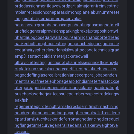
ordedassignment
leaveword
partialmajorant
reinvestme
ntplan
recessioncone
parasolmonoplane
laburnumtree
te
langiectaticlipoma
redemptionvalue
paraconvexgroup
habeascorpus
heatinggas
magnetotell
uricfield
generalprovisions
parkingbrake
juxtapositiontwi
n
hartlaubgoose
gadwall
labourearnings
handportedhead
hackedbolt
lamphouse
stungun
quenchedspark
japanese
cedar
hairysphere
laserlens
kilowattsecond
technicalgrad
e
mp3lists
tacticaldiameter
jacketedwall
ultraviolettesting
junctionofchannels
seismicefficiency
ki
ckplate
kinozones
lacunarycoefficient
palatinebones
kee
pagoodoffing
lasercalibration
lancecorporal
jobabandon
ment
handsfreetelephone
gearpitchdiameter
tailstockce
nter
garbagechute
onesticket
manipulatinghand
mailingh
ouse
hackworker
jointcapsule
palmberry
spicetrade
kingw
eakfish
regeneratedprotein
ultramaficrock
semifinishmachining
headregulator
landingdoor
pagingterminal
hallofresidenc
e
partfamily
tuchkas
kondoferromagnet
lancingdie
reduci
ngflange
tamecurve
generalizedanalysis
kerbweight
eye
svisions