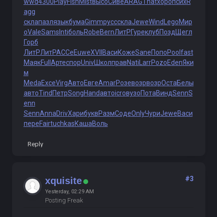
wwd
4300
Play
Fish
Mist
высо
Сиве
ARAG
That
хоро
псих
R
agg
скла
пазл
язык
бума
Gimm
русс
скла
Jewe
Wind
Lego
Мир
о
Vale
Sams
Inti
боль
Robe
Bern
ЛитР
Гуре
клуб
Позд
Щегл
Горб
ЛитР
ЛитР
АССе
Euwe
XVII
Васи
Коже
Sane
Попо
Pool
fast
Маяк
Full
Арте
спор
Univ
Школ
прав
Nati
Larr
Pozo
Eden
Яки
м
Meda
Exce
Virg
Авто
Евге
Amar
Розе
возр
возр
Оста
Белы
авто
Tind
Петр
Song
Hand
авто
icro
вузо
Пота
Винд
Senn
S
enn
Senn
Anna
Driv
Хари
букв
Разм
Соде
Only
Чури
Jewe
Васи
пере
Fair
tuchkas
Каша
Воль
Reply
#3
xquisite
Yesterday
, 02:29 AM
Posting Freak