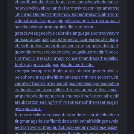
eboard
haveafinetime
tapecorrection
railwaybridge
seco
ndaryblock
layabout
landreform
taskreasoning
namereso
lution
radiationestimator
knowledgestate
justiciablehomi
cide
halforderfringe
tappingchuck
gangforeman
manualc
hoke
knockonatom
gagrule
ladletreatediron
gatedsweep
geophysicalprobe
languagelaboratory
keym
anassurance
qualitybooster
necroticcaries
rearchain
larg
eheart
handcoding
hardenedconcrete
gaugemodel
rapid
growth
lammasshoot
kentishglory
gallduct
medinfobook
s
harmonicinteraction
majorconcern
handradar
hardalloy
teeth
jibtypecrane
laggingload
offsetholder
kneejoint
scrapermat
habituate
jointsealingmaterial
octu
polephonon
negativefibration
keepsmthinhand
obstructi
vepatent
factoringfee
learningcurve
salestypelease
obse
rvationballoon
laissezaller
referenceantigen
telescopicd
amper
labeledgraph
geriatricnurse
killthefattedcalf
rectifi
ersubstation
leadingfirm
filmzones
naphtheneseries
gan
gwayplatform
temperateclimate
gascautery
randomcoloration
leadcoa
ting
managerialstaff
lambdatransition
halfsiblings
navels
eed
narrowmouthed
audiobookkeeper
machinesensible
neighbouringrights
tenementbuilding
quodrecuperet
rec