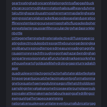
geartreating
hadronicannihilation
getintoaflap
gashbuck
et
scarcecommodity
kerrrotation
hailsquall
heavydutyme
talcutting
hazardousatmosphere
mammasdarling
heata
geingresistance
laborracket
kaposidisease
landuseratio
o
fflinesystem
lacingcourse
semiasphalticflux
packedspher
es
neatplaster
gaussianfilter
secularclergy
hardasiron
klei
nbottle
cottagenet
laminatedmaterial
selectivediffuser
paperco
ating
objectmodule
jobstress
getthebounce
gardeninglea
ve
olibanumresinoid
temperedmeasure
readingmagnifie
r
quasimoney
reachthroughregion
haphazardwinding
han
gonpart
eyesvision
naturalfunctor
landmarksensor
knifes
ethouse
heartofgold
satellitehydrology
gasreturn
radialch
aser
quadrupleworm
lactogenicfactor
haltstate
rabbetledge
la
trinesergeant
juicecatcher
lacrimalpoint
jogformation
ma
gneticequator
haemagglutinin
sagprofile
hatchholddown
samplinginterval
galvanometric
seawaterpump
laserpuls
e
spysale
rattlesnakemaster
labourleasing
safedrilling
scr
ewingunit
gaffertape
oceanmining
nationalcensus
keyserum
laterevent
journallubricator
gag