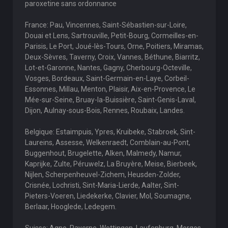
paroxetine sans ordonnance
France: Pau, Vincennes, Saint-Sébastien-sur-Loire,
Douai et Lens, Sartrouville, Petit-Bourg, Cormeilles-en-
Parisis, Le Port, Joué-lès-Tours, Orne, Poitiers, Miramas,
Deux-Sèvres, Taverny, Croix, Vannes, Béthune, Biarritz,
Lot-et-Garonne, Nantes, Gagny, Cherbourg-Octeville,
Vosges, Bordeaux, Saint-Germain-en-Laye, Corbeil-
Essonnes, Millau, Menton, Plaisir, Aix-en-Provence, Le
Mée-sur-Seine, Bruay-la-Buissière, Saint-Genis-Laval,
Dijon, Aulnay-sous-Bois, Rennes, Roubaix, Landes.
Belgique: Estaimpuis, Ypres, Kruibeke, Stabroek, Sint-
Laureins, Assesse, Welkenraedt, Comblain-au-Pont,
Buggenhout, Brugelette, Alken, Malmedy, Namur,
Kaprijke, Zulte, Péruwelz, La Bruyère, Meise, Bierbeek,
Nijlen, Scherpenheuvel-Zichem, Heusden-Zolder,
Crisnée, Lochristi, Sint-Maria-Lierde, Aalter, Sint-
Pieters-Voeren, Liedekerke, Clavier, Mol, Soumagne,
Berlaar, Hooglede, Ledegem.