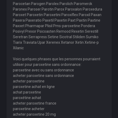
Parocetan Parogen Parolex Parolich Paromerck
Paronex Paroser Parotin Parox Paroxalon Paroxedura
Paroxet Paroxetin Paroxetini Paroxiflex Paroxil Paxan
Paxera Paxeratio Paxetil Paxetin Paxt Paxtin Paxtine
Paxxet Pharmapar Plisil Pms-paroxetine Pondera
Posivyl Prexor Psicoasten Remood Rexetin Serestill
Seretran Serrapress Setine Sicotral Stiliden Sumiko
Tiarix Traviata Upar Xerenex Xetanor Xetin Xetine-p
Xilanic
Voici quelques phrases que les personnes pourraient
utiliser pour paroxetine sans ordonnance:
paroxetine avec ou sans ordonnance
acheter paroxetine sans ordonnance
acheter paroxetine
paroxetine achat en ligne
achat paroxetine
paroxétine achat
acheter paroxetine france
paroxetine acheter
acheter paroxetine 20 mg