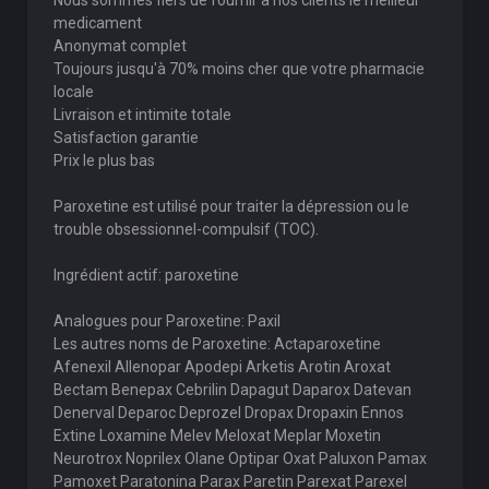
Nous sommes fiers de fournir a nos clients le meilleur
medicament
Anonymat complet
Toujours jusqu'à 70% moins cher que votre pharmacie
locale
Livraison et intimite totale
Satisfaction garantie
Prix le plus bas
Paroxetine est utilisé pour traiter la dépression ou le
trouble obsessionnel-compulsif (TOC).
Ingrédient actif: paroxetine
Analogues pour Paroxetine: Paxil
Les autres noms de Paroxetine: Actaparoxetine
Afenexil Allenopar Apodepi Arketis Arotin Aroxat
Bectam Benepax Cebrilin Dapagut Daparox Datevan
Denerval Deparoc Deprozel Dropax Dropaxin Ennos
Extine Loxamine Melev Meloxat Meplar Moxetin
Neurotrox Noprilex Olane Optipar Oxat Paluxon Pamax
Pamoxet Paratonina Parax Paretin Parexat Parexel