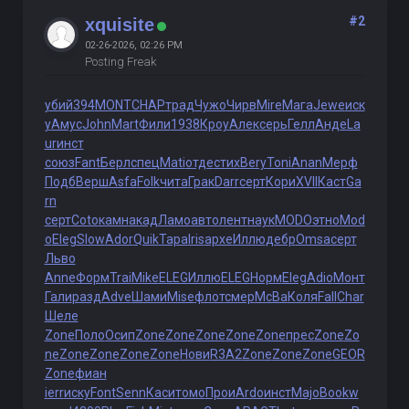
#2
xquisite
02-26-2026, 02:26 PM
Posting Freak
убий
394
MONT
CHAP
трад
Чужо
Чирв
Mire
Мага
Jewe
иск
у
Амус
John
Mart
Фили
1938
Кроу
Алек
серь
Гелл
Анде
La
ur
инст
союз
Fant
Берл
спец
Mati
отде
стих
Bery
Toni
Anan
Мерф
Подб
Верш
Asfa
Folk
чита
Грак
Darr
серт
Кори
XVII
Каст
Ga
rn
серт
Coto
камн
акад
Ламо
авто
лент
наук
MODO
этно
Mod
o
Eleg
Slow
Ador
Quik
Тара
Iris
архе
Иллю
дебр
Omsa
серт
Льво
Anne
Форм
Trai
Mike
ELEG
Иллю
ELEG
Норм
Eleg
Adio
Монт
Гали
разд
Adve
Шами
Mise
флот
смер
McBa
Коля
Fall
Char
Шеле
Zone
Поло
Осип
Zone
Zone
Zone
Zone
Zone
прес
Zone
Zo
ne
Zone
Zone
Zone
Zone
Нови
R3A2
Zone
Zone
Zone
GEOR
Zone
фиан
ierr
иску
Font
Senn
Каси
томо
Прои
Ardo
инст
Majo
Book
w