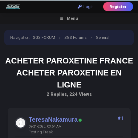
Login
Register
Menu
Navigation
:
SGS FORUM
›
SGS Forums
›
General
Discussion
›
acheter paroxetine france acheter
ACHETER PAROXETINE FRANCE
paroxetine en ligne
ACHETER PAROXETINE EN
LIGNE
2 Replies, 224 Views
#1
TeresaNakamura
09-21-2025, 03:54 AM
Posting Freak