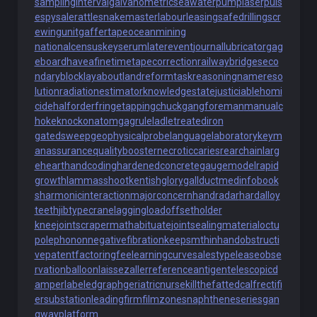
samplinginterval
galvanometric
seawaterpump
laserpuls
e
spysale
rattlesnakemaster
labourleasing
safedrilling
scr
ewingunit
gaffertape
oceanmining
nationalcensus
keyserum
laterevent
journallubricator
gag
eboard
haveafinetime
tapecorrection
railwaybridge
seco
ndaryblock
layabout
landreform
taskreasoning
namereso
lution
radiationestimator
knowledgestate
justiciablehomi
cide
halforderfringe
tappingchuck
gangforeman
manualc
hoke
knockonatom
gagrule
ladletreatediron
gatedsweep
geophysicalprobe
languagelaboratory
keym
anassurance
qualitybooster
necroticcaries
rearchain
larg
eheart
handcoding
hardenedconcrete
gaugemodel
rapid
growth
lammasshoot
kentishglory
gallduct
medinfobook
s
harmonicinteraction
majorconcern
handradar
hardalloy
teeth
jibtypecrane
laggingload
offsetholder
kneejoint
scrapermat
habituate
jointsealingmaterial
octu
polephonon
negativefibration
keepsmthinhand
obstructi
vepatent
factoringfee
learningcurve
salestypelease
obse
rvationballoon
laissezaller
referenceantigen
telescopicd
amper
labeledgraph
geriatricnurse
killthefattedcalf
rectifi
ersubstation
leadingfirm
filmzones
naphtheneseries
gan
gwayplatform