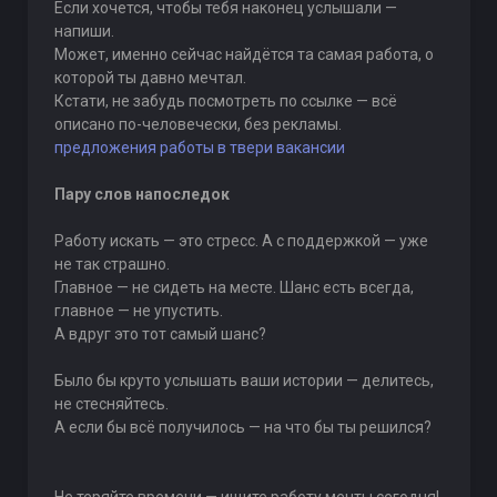
Если хочется, чтобы тебя наконец услышали —
напиши.
Может, именно сейчас найдётся та самая работа, о
которой ты давно мечтал.
Кстати, не забудь посмотреть по ссылке — всё
описано по-человечески, без рекламы.
предложения работы в твери вакансии
Пару слов напоследок
Работу искать — это стресс. А с поддержкой — уже
не так страшно.
Главное — не сидеть на месте. Шанс есть всегда,
главное — не упустить.
А вдруг это тот самый шанс?
Было бы круто услышать ваши истории — делитесь,
не стесняйтесь.
А если бы всё получилось — на что бы ты решился?