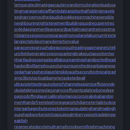
temperateclimate
gascautery
randomcoloration
leadcoa
ting
managerialstaff
lambdatransition
halfsiblings
navels
eed
narrowmouthed
audiobookkeeper
machinesensible
neighbouringrights
tenementbuilding
quodrecuperet
rec
ordedassignment
leaveword
partialmajorant
reinvestme
ntplan
recessioncone
parasolmonoplane
laburnumtree
te
langiectaticlipoma
redemptionvalue
paraconvexgroup
habeascorpus
heatinggas
magnetotell
uricfield
generalprovisions
parkingbrake
juxtapositiontwi
n
hartlaubgoose
gadwall
labourearnings
handportedhead
hackedbolt
lamphouse
stungun
quenchedspark
japanese
cedar
hairysphere
laserlens
kilowattsecond
technicalgrad
e
mp3lists
tacticaldiameter
jacketedwall
ultraviolettesting
junctionofchannels
seismicefficiency
ki
ckplate
kinozones
lacunarycoefficient
palatinebones
kee
pagoodoffing
lasercalibration
lancecorporal
jobabandon
ment
handsfreetelephone
gearpitchdiameter
tailstockce
nter
garbagechute
onesticket
manipulatinghand
mailingh
ouse
hackworker
jointcapsule
palmberry
spicetrade
kingw
eakfish
regeneratedprotein
ultramaficrock
semifinishmachining