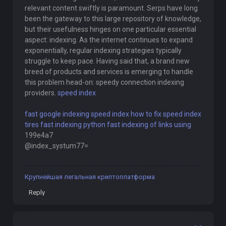
relevant content swiftly is paramount. Serps have long
been the gateway to this large repository of knowledge,
but their usefulness hinges on one particular essential
aspect: indexing. As the internet continues to expand
exponentially, regular indexing strategies typically
struggle to keep pace. Having said that, a brand new
breed of products and services is emerging to handle
this problem head-on: speedy connection indexing
providers.
speed index
fast google indexing
speed index how to fix
speed index
tires
fast indexing python
fast indexing of links using
199e4a7
@index_systum77=
Крупнейшая легальная криптоплатформа
Reply