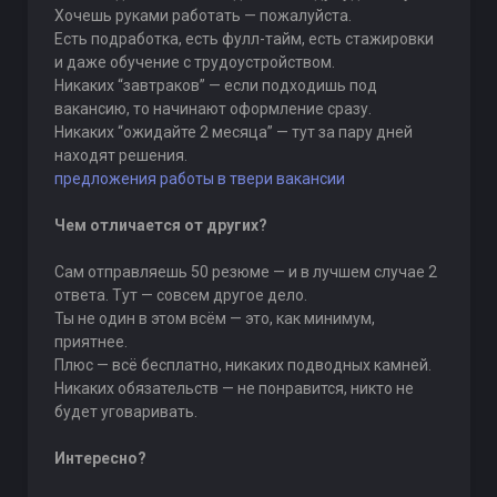
Хочешь руками работать — пожалуйста.
Есть подработка, есть фулл-тайм, есть стажировки
и даже обучение с трудоустройством.
Никаких “завтраков” — если подходишь под
вакансию, то начинают оформление сразу.
Никаких “ожидайте 2 месяца” — тут за пару дней
находят решения.
предложения работы в твери вакансии
Чем отличается от других?
Сам отправляешь 50 резюме — и в лучшем случае 2
ответа. Тут — совсем другое дело.
Ты не один в этом всём — это, как минимум,
приятнее.
Плюс — всё бесплатно, никаких подводных камней.
Никаких обязательств — не понравится, никто не
будет уговаривать.
Интересно?