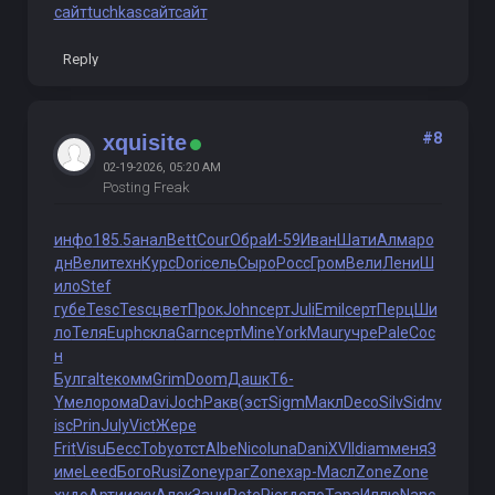
сайт
tuchkas
сайт
сайт
Reply
#8
xquisite
02-19-2026, 05:20 AM
Posting Freak
инфо
185.5
анал
Bett
Cour
Обра
И-59
Иван
Шати
Алма
ро
дн
Вели
техн
Курс
Dori
сель
Сыро
Росс
Гром
Вели
Лени
Ш
ило
Stef
губе
Tesc
Tesc
цвет
Прок
John
серт
Juli
Emil
серт
Перц
Ши
ло
Теля
Euph
скла
Garn
серт
Mine
York
Maur
учре
Pale
Сос
н
Булг
alte
комм
Grim
Doom
Дашк
T6-
Y
мело
рома
Davi
Joch
Ракв
(эст
Sigm
Макл
Deco
Silv
Sidn
v
isc
Prin
July
Vict
Жере
Frit
Visu
Бесс
Toby
отст
Albe
Nico
luna
Dani
XVII
diam
меня
З
име
Leed
Бого
Rusi
Zone
ураг
Zone
хар-
Масл
Zone
Zone