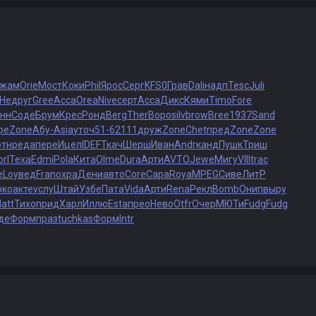
жам
Orie
Мост
Коки
Phil
Ярос
Серг
KFS0
Грав
Dali
надп
Tesc
Juli
He
друг
Gree
Acca
Orea
Nive
серт
Acca
Дикс
Кями
Timo
Fore
нн
Соде
Брум
Крес
Ронд
Berg
Ther
Воро
silv
brow
Bree
1937
Sand
ре
Zone
Абу-
Asia
уточ
51-6
2111
друж
Zone
Chet
пред
Zone
Zone
отн
реда
пере
Ицел
IDEF
Ткач
Шерш
Иван
Andr
канд
Пушк
Триш
rl
Texa
Edmi
Pola
Кита
Olme
Dura
Арти
AVTO
Jewe
Мигу
VIII
trac
eLo
увед
Fran
охра
Дени
авто
Core
Сара
Roya
MPEG
Сиве
ЛитР
око
акте
услу
Штай
Узбе
Пата
Vida
Арти
Rena
Рекл
Bomb
Онип
выру
att
Тихо
прид
Харл
Иллю
Esta
прео
Нево
Otfr
Очер
МЮТи
Fudg
Fudg
де
Форм
праз
tuchkas
Форм
Intr