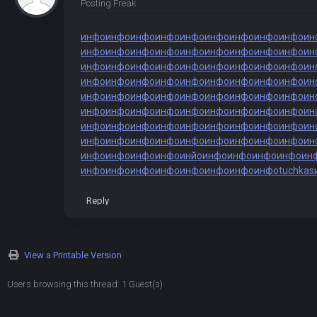
Posting Freak
инфо
инфо
инфо
инфо
инфо
инфо
инфо
инфо
инфо
ин
инфо
инфо
инфо
инфо
инфо
инфо
инфо
инфо
инфо
ин
инфо
инфо
инфо
инфо
инфо
инфо
инфо
инфо
инфо
ин
инфо
инфо
инфо
инфо
инфо
инфо
инфо
инфо
инфо
ин
инфо
инфо
инфо
инфо
инфо
инфо
инфо
инфо
инфо
ин
инфо
инфо
инфо
инфо
инфо
инфо
инфо
инфо
инфо
ин
инфо
инфо
инфо
инфо
инфо
инфо
инфо
инфо
инфо
ин
инфо
инфо
инфо
инфо
инфо
инфо
инфо
инфо
инфо
ин
инфо
инфо
инфо
инфо
инйо
инфо
инфо
инфо
инфо
ин
инфо
инфо
инфо
инфо
инфо
инфо
инфо
инфо
tuchkas
Reply
View a Printable Version
Users browsing this thread: 1 Guest(s)