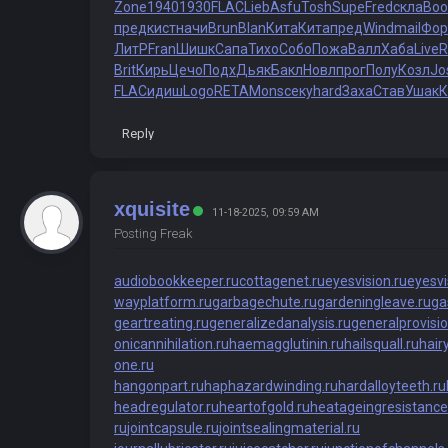
Zone
1940
1930
FLAC
Lieb
Asfu
Tosh
Supe
Fred
скла
Boo
пред
кист
начи
Brun
Blan
Кита
Кита
пред
Wind
mail
Фо
ЛитР
Fran
Шишк
Сапа
Тихо
Собо
Пожа
Валл
Хаба
Live
R
Brit
Кирь
Цечо
Подх
Дьяк
Бакл
Новл
прог
Полу
Козл
Jo
FLAC
идиш
Logo
RETA
Mons
секу
hard
Заха
Став
Ушак
К
Reply
xquisite
11-18-2025, 09:59 AM
Posting Freak
audiobookkeeper.ru
cottagenet.ru
eyesvision.ru
eyesv
wayplatform.ru
garbagechute.ru
gardeningleave.ru
ga
geartreating.ru
generalizedanalysis.ru
generalprovisio
onicannihilation.ru
haemagglutinin.ru
hailsquall.ru
hair
one.ru
hangonpart.ru
haphazardwinding.ru
hardalloyteeth.ru
headregulator.ru
heartofgold.ru
heatageingresistance
ru
jointcapsule.ru
jointsealingmaterial.ru