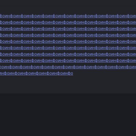
фо
инфо
инфо
инфо
инфо
инфо
инфо
инфо
инфо
инфо
инфо
инфо
инфо
и
фо
инфо
инфо
инфо
инфо
инфо
инфо
инфо
инфо
инфо
инфо
инфо
инфо
и
фо
инфо
инфо
инфо
инфо
инфо
инфо
инфо
инфо
инфо
инфо
инфо
инфо
и
фо
инфо
инфо
инфо
инфо
инфо
инфо
инфо
инфо
инфо
инфо
инфо
инфо
и
фо
инфо
инфо
инфо
инфо
инфо
инфо
инфо
инфо
инфо
инфо
инфо
инфо
и
фо
инфо
инфо
инфо
инфо
инфо
инфо
инфо
инфо
инфо
инфо
инфо
инфо
и
фо
инфо
инфо
инфо
инфо
инфо
инфо
инфо
инфо
инфо
инфо
инфо
инфо
и
фо
инфо
инфо
инфо
инфо
инфо
инфо
инфо
инфо
инфо
инфо
инфо
инфо
и
фо
инфо
инфо
инфо
инфо
инфо
инфо
инфо
инфо
инфо
инфо
инфо
инфо
и
инфо
инфо
инфо
инфо
инфо
инфо
инфо