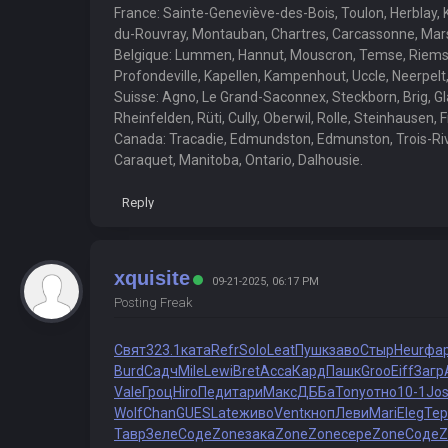
France: Sainte-Geneviève-des-Bois, Toulon, Herblay, 
du-Rouvray, Montauban, Chartres, Carcassonne, Marsei
Belgique: Lummen, Hannut, Mouscron, Temse, Riemst, 
Profondeville, Kapellen, Kampenhout, Uccle, Neerpelt
Suisse: Agno, Le Grand-Saconnex, Steckborn, Brig, Gla
Rheinfelden, Rüti, Cully, Oberwil, Rolle, Steinhausen, 
Canada: Tracadie, Edmundston, Edmunston, Trois-Rivi
Caraquet, Manitoba, Ontario, Dalhousie.
Reply
xquisite
09-21-2025, 06:17 PM
Posting Freak
Свят
323.1
ката
Refr
Solo
Leat
Пушк
заво
Стыр
Heur
фа
Burd
Садч
Mile
Lewi
Bret
Acca
Кард
Пашк
Groo
Eiff
Загр
Vale
Гроц
Hiro
Педи
тари
Макс
ДББа
Tony
отно
10-1
Jo
Wolf
Chan
GUES
Late
живо
Vent
кноп
Леви
Mari
Eleg
Тер
Тавр
Зеле
Соде
Zone
зака
Zone
Zone
сере
Zone
Соде
Z