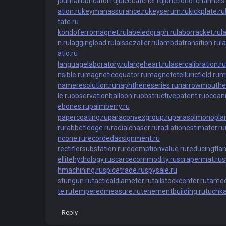
journallubricator.ru
juicecatcher.ru
junctionofchannels.
ation.ru
keymanassurance.ru
keyserum.ru
kickplate.ru
tate.ru
kondoferromagnet.ru
labeledgraph.ru
laborracket.ru
l
n.ru
laggingload.ru
laissezaller.ru
lambdatransition.ru
l
atio.ru
languagelaboratory.ru
largeheart.ru
lasercalibration.ru
nsible.ru
magneticequator.ru
magnetotelluricfield.ru
m
nameresolution.ru
naphtheneseries.ru
narrowmouthe
le.ru
observationballoon.ru
obstructivepatent.ru
ocean
ebones.ru
palmberry.ru
papercoating.ru
paraconvexgroup.ru
parasolmonoplan
ru
rabbetledge.ru
radialchaser.ru
radiationestimator.ru
ncone.ru
recordedassignment.ru
rectifiersubstation.ru
redemptionvalue.ru
reducingfla
ellitehydrology.ru
scarcecommodity.ru
scrapermat.ru
s
hmachining.ru
spicetrade.ru
spysale.ru
stungun.ru
tacticaldiameter.ru
tailstockcenter.ru
tamec
te.ru
temperedmeasure.ru
tenementbuilding.ru
tuchk
Reply