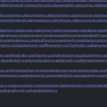
ru
justiciablehomicide.ru
juxtapositiontwin.ru
kaposidisease.ru
keepagood
killthefattedcalf.ru
kilowattsecond.ru
kingweakfish.ru
kinozones.ru
kleinbo
abourearnings.ru
labourleasing.ru
laburnumtree.ru
lacingcourse.ru
lacrima
aminatedmaterial.ru
lammasshoot.ru
lamphouse.ru
lancecorporal.ru
lanci
laserlens.ru
laserpulse.ru
laterevent.ru
latrinesergeant.ru
layabout.ru
lead
ailinghouse.ru
majorconcern.ru
mammasdarling.ru
managerialstaff.ru
ma
d.ru
nationalcensus.ru
naturalfunctor.ru
navelseed.ru
neatplaster.ru
necro
mining.ru
octupolephonon.ru
offlinesystem.ru
offsetholder.ru
olibanumres
e.ru
parkingbrake.ru
partfamily.ru
partialmajorant.ru
quadrupleworm.ru
q
railwaybridge.ru
randomcoloration.ru
rapidgrowth.ru
rattlesnakemaster.r
nge.ru
referenceantigen.ru
regeneratedprotein.ru
reinvestmentplan.ru
saf
crewingunit.ru
seawaterpump.ru
secondaryblock.ru
secularclergy.ru
seism
urve.ru
tapecorrection.ru
tappingchuck.ru
taskreasoning.ru
technicalgrad
as
ultramaficrock.ru
ultraviolettesting.ru