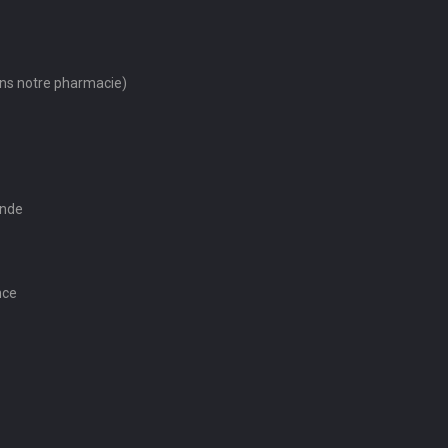
ans notre pharmacie)
ande
nce