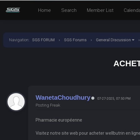
Home
Search
Member List
Calend
Navigation
:
SGS FORUM
›
SGS Forums
›
General Discussion
›
ACHET
WanetaChoudhury
07-27-2025, 07:50 PM
Posting Freak
Pharmacie européenne
Visitez notre site web pour acheter wellbutrin en li