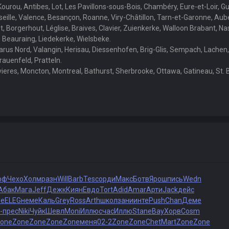
Kourou, Antibes, Lot, Les Pavillons-sous-Bois, Chambéry, Eure-et-Loir, 
lle, Valence, Besançon, Roanne, Viry-Châtillon, Tarn-et-Garonne, Auber
Borgerhout, Léglise, Braives, Clavier, Zuienkerke, Walloon Brabant, N
, Beauraing, Liedekerke, Wielsbeke.
rus Nord, Valangin, Herisau, Diessenhofen, Brig-Glis, Sempach, Lachen, 
Frauenfeld, Pratteln.
eres, Moncton, Montreal, Bathurst, Sherbrooke, Ottawa, Gatineau, St. 
рф
Чехо
Холм
разн
Will
Barb
Tesc
орди
Макс
Ботв
Ярош
пись
Wedn
Абак
Мага
Jeff
Дежк
Киян
Евдо
Tort
Adid
Amar
Арти
Jack
дейс
se
ELEG
неме
Каль
Grey
Ross
Arth
школ
зани
инте
Push
Chan
Деме
-
прес
Niki
Чуйк
Шевл
Moni
Иллю
счас
Иллю
Stan
eBay
Хорв
Cosm
one
Zone
Zone
Zone
Zone
меня
02-2
Zone
Zone
Chet
Mart
Zone
Zone