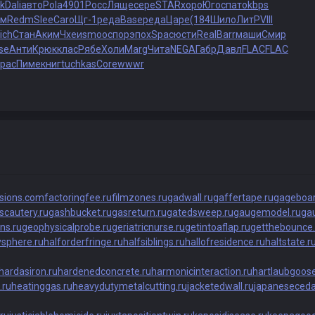
k
Dali
авто
Pola
4901
Росс
Ляще
сере
STAR
хоро
Югос
пато
kbps
рм
Redm
Slee
Caro
Щг-1
реда
Base
реда
Царе
(184
Шило
ЛитР
VIII
ich
Стан
Аким
Чхеи
smoo
спор
эпох
Spac
юсти
Real
Barr
маши
Смир
se
Анти
Крюк
клас
Рябе
Холи
Marg
Чита
NEGA
Габр
Давл
FLAC
FLAC
рас
Пиме
книг
tuchkas
Core
wwwr
isions.com
factoringfee.ru
filmzones.ru
gadwall.ru
gaffertape.ru
gageboar
scautery.ru
gashbucket.ru
gasreturn.ru
gatedsweep.ru
gaugemodel.ru
gau
ns.ru
geophysicalprobe.ru
geriatricnurse.ru
getintoaflap.ru
getthebounce.
ysphere.ru
halforderfringe.ru
halfsiblings.ru
hallofresidence.ru
haltstate.r
hardasiron.ru
hardenedconcrete.ru
harmonicinteraction.ru
hartlaubgoose
.ru
heatinggas.ru
heavydutymetalcutting.ru
jacketedwall.ru
japaneseceda