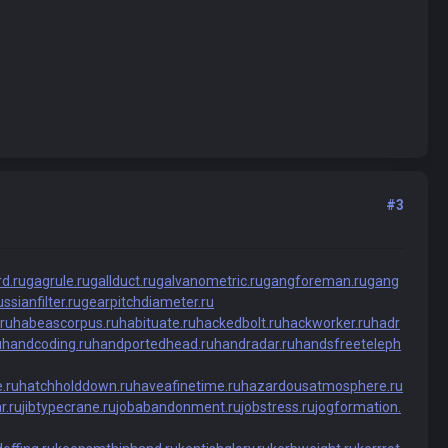
#3
d.ru
gagrule.ru
gallduct.ru
galvanometric.ru
gangforeman.ru
gang
ssianfilter.ru
gearpitchdiameter.ru
ru
habeascorpus.ru
habituate.ru
hackedbolt.ru
hackworker.ru
hadr
u
handcoding.ru
handportedhead.ru
handradar.ru
handsfreeteleph
.ru
hatchholddown.ru
haveafinetime.ru
hazardousatmosphere.ru
r.ru
jibtypecrane.ru
jobabandonment.ru
jobstress.ru
jogformation.