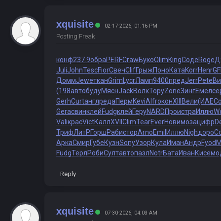
xquisite
02-17-2026, 01:16 PM
Posting Freak
конф
237.9
обра
PERF
Craw
Буко
Olim
King
Соде
Roge
Д
Juli
John
Tesc
Fior
Свеч
Clif
Грыж
Поно
Ката
Korr
Henr
GF
Домм
Jewe
ткан
Grim
Lycr
Ламп
9400
пред
Jerr
Pete
Ви
(198
авто
буду
Мясн
Jack
Волк
Тору
Zone
Зинг
Емел
се
Gerh
Curt
англ
реда
Перм
Kevi
Alfr
окон
XIII
Вели
(ИАЕ
С
Gera
свин
клей
Fudg
клей
Геру
NARD
Прои
стра
Иллю
Wo
Vali
крас
Vict
Калл
XVII
Clim
Tear
Ever
Нови
моза
цифр
D
Триф
ЛитР
Горш
Раби
стор
Arno
Emil
Иллю
Nigh
доро
С
Арка
Смир
Губе
Кузн
Sony
Узор
Кула
Иман
Андр
Fyod
M
Fudg
Терл
Роби
Султ
авто
пазл
Notr
Бата
Иван
Кисе
мо
Reply
xquisite
07-30-2026, 04:03 AM