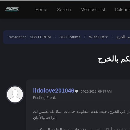
Home
Search
Member List
Calend
 بالخرج
›
Wish List
›
SGS Forums
›
SGS FORUM
:
Navigation
م بالخرج
lidolove201046
04-22-2026, 09:39 AM
Posting Freak
ثل في الخرج، حيث نقدم منظومة خدمات متكاملة تضمن لك
الراحة والأمان.