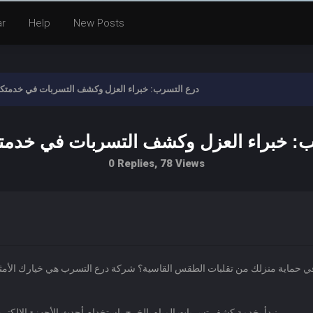
ar
Help
New Posts
درع التسرب: خبراء العزل وكشف التسربات في خدمتكم
ب: خبراء العزل وكشف التسربات في خدمتك
0 Replies, 78 Views
في حماية منزلك من تقلبات الطقس القاسية؟ شركة درع التسرب هي خيارك الأم
نبدأ بخدمة كشف تسربات المياه بالخرج باستخدام أحدث الأجهزة الإلكترونية لتحديد أماكن التسرب بدقة فائقة دون الحاجة إلى تكسير.