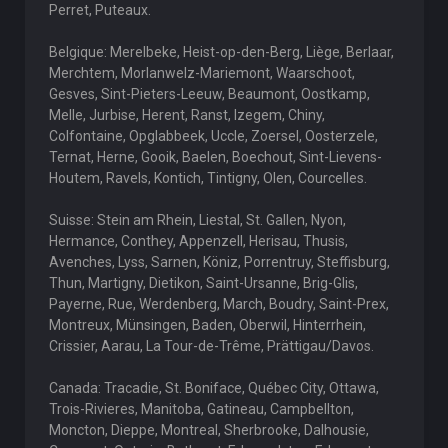
Perret, Puteaux.
Belgique: Merelbeke, Heist-op-den-Berg, Liège, Berlaar,
Merchtem, Morlanwelz-Mariemont, Waarschoot,
Gesves, Sint-Pieters-Leeuw, Beaumont, Oostkamp,
Melle, Jurbise, Herent, Ranst, Izegem, Chiny,
Colfontaine, Opglabbeek, Uccle, Zoersel, Oosterzele,
Ternat, Herne, Gooik, Baelen, Boechout, Sint-Lievens-
Houtem, Ravels, Kontich, Tintigny, Olen, Courcelles.
Suisse: Stein am Rhein, Liestal, St. Gallen, Nyon,
Hermance, Conthey, Appenzell, Herisau, Thusis,
Avenches, Lyss, Sarnen, Köniz, Porrentruy, Steffisburg,
Thun, Martigny, Dietikon, Saint-Ursanne, Brig-Glis,
Payerne, Rue, Werdenberg, March, Boudry, Saint-Prex,
Montreux, Münsingen, Baden, Oberwil, Hinterrhein,
Crissier, Aarau, La Tour-de-Trême, Prättigau/Davos.
Canada: Tracadie, St. Boniface, Québec City, Ottawa,
Trois-Rivieres, Manitoba, Gatineau, Campbellton,
Moncton, Dieppe, Montreal, Sherbrooke, Dalhousie,