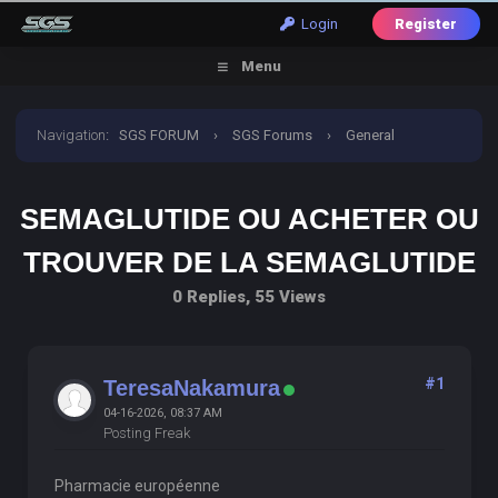
Login
Register
Menu
Navigation
:
SGS FORUM
›
SGS Forums
›
General
Discussion
›
semaglutide ou acheter ou trouver de la
SEMAGLUTIDE OU ACHETER OU
semaglutide
TROUVER DE LA SEMAGLUTIDE
0 Replies, 55 Views
#1
TeresaNakamura
04-16-2026, 08:37 AM
Posting Freak
Pharmacie européenne