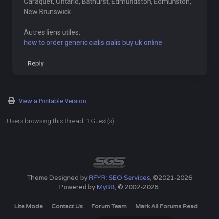
Caraquet, Ontario, Bathurst, Edmundston, Edmunston,
New Brunswick.
Autres liens utiles:
how to order generic cialis cialis buy uk online
Reply
View a Printable Version
Users browsing this thread: 1 Guest(s)
Theme Designed by
RFYR: SEO Services
, ©2021-2026
Powered by
MyBB
, © 2002-2026.
Lite Mode
Contact Us
Forum Team
Mark All Forums Read