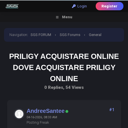
Login
Register
Menu
Navigation
:
SGS FORUM
›
SGS Forums
›
General
Discussion
›
priligy acquistare online dove acquistare
PRILIGY ACQUISTARE ONLINE
priligy online
DOVE ACQUISTARE PRILIGY
ONLINE
0 Replies, 54 Views
#1
AndreeSantee
04-16-2026, 08:33 AM
Posting Freak