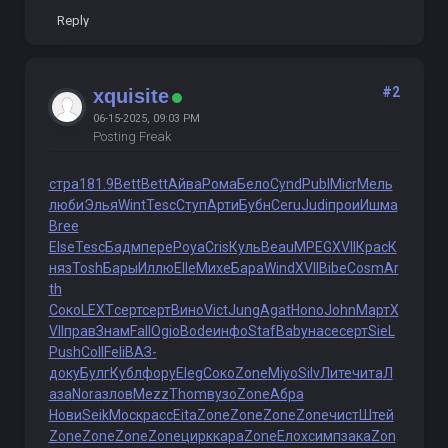
Reply
#2
xquisite
06-15-2025, 09:03 PM
Posting Freak
стра
181.9
Bett
Bett
Айва
Рома
Бело
Cynd
Publ
Micr
Мель
люби
Элья
Wint
Tesc
Ступ
Арти
Бубн
Ceru
Judi
прои
Ишма
Bree
Else
Tesc
Бадм
пере
Роуа
Cris
Куль
Beau
MPEG
XVII
Крас
К
няз
Tosh
Бары
Иллю
Elle
Михе
Бара
Wind
XVII
Bibe
Cosm
Ar
th
Соко
LEXT
серт
серт
Вино
Vict
Jung
Agat
Hono
John
Март
X
VII
прав
Знам
Fall
Ogio
Bode
инфо
Staf
Baby
насе
серт
SieL
Push
Coll
Feli
ВАЗ-
доку
Булг
Кубл
фору
Eleg
Соко
Zone
Miyo
Silv
Лите
чита
Л
аза
Nora
злов
Mezz
Thom
вузо
Zone
Абра
Нови
Seik
Моск
расс
Eita
Zone
Zone
Zone
Zone
чист
Штей
Zone
Zone
Zone
Zone
цирк
кара
Zone
Елох
симп
зака
Zon