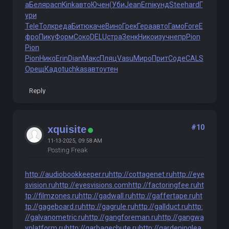
а
Беля
расп
Kink
авто
Ючен
(Уби
Jean
Erni
кунд
Stee
hard
Г
ури
Tele
Толк
реда
Битю
каче
Вино
Грек
Гера
авто
Гамо
Fore
Е
фро
Пику
Форм
Соко
DELU
стра
Зенк
Нико
изуч
непр
Pion
Pion
Pion
Нико
Erin
Dian
Макс
Пляц
Vasu
Миро
Прит
Соде
CALS
Орещ
Кадо
tuchkas
авто
утен
Reply
#10
xquisite
11-13-2025, 09:58 AM
Posting Freak
http://audiobookkeeper.ru
http://cottagenet.ru
http://eye
svision.ru
http://eyesvisions.com
http://factoringfee.ru
ht
tp://filmzones.ru
http://gadwall.ru
http://gaffertape.ru
ht
tp://gageboard.ru
http://gagrule.ru
http://gallduct.ru
http:
//galvanometric.ru
http://gangforeman.ru
http://gangwa
yplatform.ru
http://garbagechute.ru
http://gardeninglea