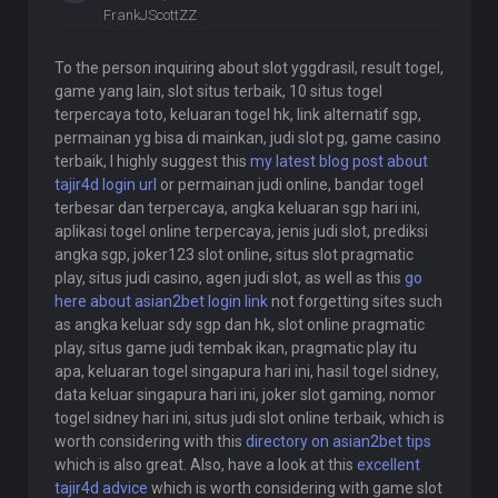
FrankJScottZZ
To the person inquiring about slot yggdrasil, result togel,
game yang lain, slot situs terbaik, 10 situs togel
terpercaya toto, keluaran togel hk, link alternatif sgp,
permainan yg bisa di mainkan, judi slot pg, game casino
terbaik, I highly suggest this
my latest blog post about
tajir4d login url
or permainan judi online, bandar togel
terbesar dan terpercaya, angka keluaran sgp hari ini,
aplikasi togel online terpercaya, jenis judi slot, prediksi
angka sgp, joker123 slot online, situs slot pragmatic
play, situs judi casino, agen judi slot, as well as this
go
here about asian2bet login link
not forgetting sites such
as angka keluar sdy sgp dan hk, slot online pragmatic
play, situs game judi tembak ikan, pragmatic play itu
apa, keluaran togel singapura hari ini, hasil togel sidney,
data keluar singapura hari ini, joker slot gaming, nomor
togel sidney hari ini, situs judi slot online terbaik, which is
worth considering with this
directory on asian2bet tips
which is also great. Also, have a look at this
excellent
tajir4d advice
which is worth considering with game slot