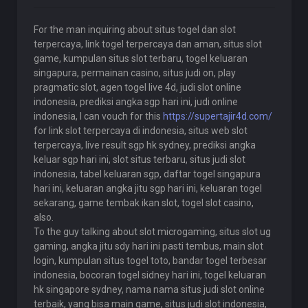
For the man inquiring about situs togel dan slot
terpercaya, link togel terpercaya dan aman, situs slot
game, kumpulan situs slot terbaru, togel keluaran
singapura, permainan casino, situs judi on, play
pragmatic slot, agen togel live 4d, judi slot online
indonesia, prediksi angka sgp hari ini, judi online
indonesia, I can vouch for this
https://supertajir4d.com/
for link slot terpercaya di indonesia, situs web slot
terpercaya, live result sgp hk sydney, prediksi angka
keluar sgp hari ini, slot situs terbaru, situs judi slot
indonesia, tabel keluaran sgp, daftar togel singapura
hari ini, keluaran angka jitu sgp hari ini, keluaran togel
sekarang, game tembak ikan slot, togel slot casino,
also.
To the guy talking about slot microgaming, situs slot ug
gaming, angka jitu sdy hari ini pasti tembus, main slot
login, kumpulan situs togel toto, bandar togel terbesar
indonesia, bocoran togel sidney hari ini, togel keluaran
hk singapore sydney, nama nama situs judi slot online
terbaik, yang bisa main game, situs judi slot indonesia,