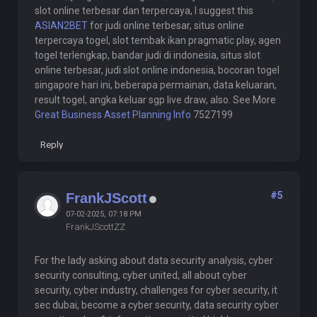
slot online terbesar dan terpercaya, I suggest this
ASIAN2BET
for judi online terbesar, situs online
terpercaya togel, slot tembak ikan pragmatic play, agen
togel terlengkap, bandar judi di indonesia, situs slot
online terbesar, judi slot online indonesia, bocoran togel
singapore hari ini, beberapa permainan, data keluaran,
result togel, angka keluar sgp live draw, also. See More
Great Business Asset Planning Info
7527199
Reply
#5
FrankJScott
07-02-2025, 07:18 PM
FrankJScottZZ
For the lady asking about data security analysis, cyber
security consulting, cyber united, all about cyber
security, cyber industry, challenges for cyber security, it
sec dubai, become a cyber security, data security cyber