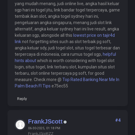
yang mudah menang, judi online live, angka hasil keluar
sgp hari ini togel jitu, link bandar togel terpercaya, game
tembak ikan slot, angka togel sydney hari ini,
pengeluaran angka singapura, menang judi slot link
alternatif, angka keluar sydney hari ini live result, angka
keluaran sgp, alongside all this
lowest price on tajir4d
link
not forgetting sites such as slot terbaik pg soft,
angka keluar sdy, judi togel slot, situs togel terbesar dan
terpercaya di indonesia, cara rumus togel sgp,
helpful
hints about
which is worth considering with togel slot
login, situs togel, link terbaru slot, kumpulan situs slot
terbaru, slot online terpercaya pg soft, for good
measure. Check more @
Top Rated Banking Near Me In
Palm Beach Fl Tips
e75ec55
Reply
#4
FrankJScott
06-30-2025, 01:18 PM
FrankJScottZZ