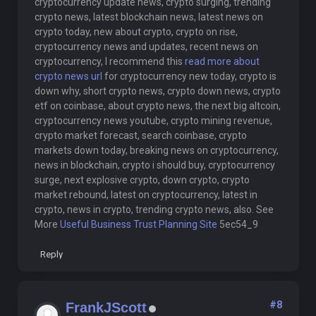
cryptocurrency update news, crypto surging, trending
crypto news, latest blockchain news, latest news on
crypto today, new about crypto, crypto on rise,
cryptocurrency news and updates, recent news on
cryptocurrency, I recommend this
read more about
crypto news url
for cryptocurrency new today, crypto is
down why, short crypto news, crypto down news, crypto
etf on coinbase, about crypto news, the next big altcoin,
cryptocurrency news youtube, crypto mining revenue,
crypto market forecast, search coinbase, crypto
markets down today, breaking news on cryptocurrency,
news in blockchain, crypto i should buy, cryptocurrency
surge, next explosive crypto, down crypto, crypto
market rebound, latest on cryptocurrency, latest in
crypto, news in crypto, trending crypto news, also. See
More
Useful Business Trust Planning Site
5ec54_9
Reply
#8
FrankJScott