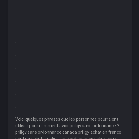
.
.
.
.
.
.
.
.
.
.
.
.
.
.
.
.
.
Voici quelques phrases que les personnes pourraient
utiliser pour comment avoir priligy sans ordonnance ?:
priligy sans ordonnance canada priligy achat en france
peut on acheter priligy sans ordonnance priligy sans