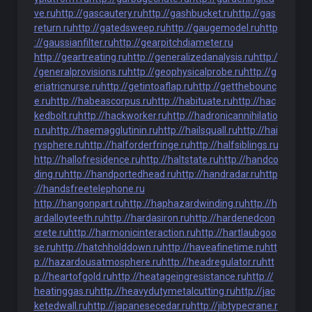
ve.ru
http://gascautery.ru
http://gashbucket.ru
http://gas
return.ru
http://gatedsweep.ru
http://gaugemodel.ru
http
://gaussianfilter.ru
http://gearpitchdiameter.ru
http://geartreating.ru
http://generalizedanalysis.ru
http:/
/generalprovisions.ru
http://geophysicalprobe.ru
http://g
eriatricnurse.ru
http://getintoaflap.ru
http://getthebounc
e.ru
http://habeascorpus.ru
http://habituate.ru
http://hac
kedbolt.ru
http://hackworker.ru
http://hadronicannihilatio
n.ru
http://haemagglutinin.ru
http://hailsquall.ru
http://hai
rysphere.ru
http://halforderfringe.ru
http://halfsiblings.ru
http://hallofresidence.ru
http://haltstate.ru
http://handco
ding.ru
http://handportedhead.ru
http://handradar.ru
http
://handsfreetelephone.ru
http://hangonpart.ru
http://haphazardwinding.ru
http://h
ardalloyteeth.ru
http://hardasiron.ru
http://hardenedcon
crete.ru
http://harmonicinteraction.ru
http://hartlaubgoo
se.ru
http://hatchholddown.ru
http://haveafinetime.ru
htt
p://hazardousatmosphere.ru
http://headregulator.ru
htt
p://heartofgold.ru
http://heatageingresistance.ru
http://
heatinggas.ru
http://heavydutymetalcutting.ru
http://jac
ketedwall.ru
http://japanesecedar.ru
http://jibtypecrane.r