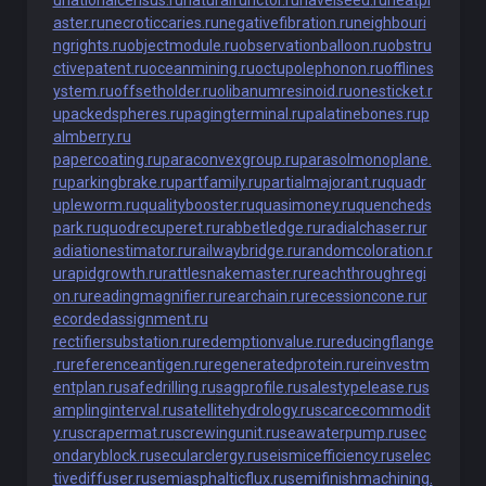
u
nationalcensus.ru
naturalfunctor.ru
navelseed.ru
neatpl
aster.ru
necroticcaries.ru
negativefibration.ru
neighbouri
ngrights.ru
objectmodule.ru
observationballoon.ru
obstru
ctivepatent.ru
oceanmining.ru
octupolephonon.ru
offlines
ystem.ru
offsetholder.ru
olibanumresinoid.ru
onesticket.r
u
packedspheres.ru
pagingterminal.ru
palatinebones.ru
p
almberry.ru
papercoating.ru
paraconvexgroup.ru
parasolmonoplane.
ru
parkingbrake.ru
partfamily.ru
partialmajorant.ru
quadr
upleworm.ru
qualitybooster.ru
quasimoney.ru
quencheds
park.ru
quodrecuperet.ru
rabbetledge.ru
radialchaser.ru
r
adiationestimator.ru
railwaybridge.ru
randomcoloration.r
u
rapidgrowth.ru
rattlesnakemaster.ru
reachthroughregi
on.ru
readingmagnifier.ru
rearchain.ru
recessioncone.ru
r
ecordedassignment.ru
rectifiersubstation.ru
redemptionvalue.ru
reducingflange
.ru
referenceantigen.ru
regeneratedprotein.ru
reinvestm
entplan.ru
safedrilling.ru
sagprofile.ru
salestypelease.ru
s
amplinginterval.ru
satellitehydrology.ru
scarcecommodit
y.ru
scrapermat.ru
screwingunit.ru
seawaterpump.ru
sec
ondaryblock.ru
secularclergy.ru
seismicefficiency.ru
selec
tivediffuser.ru
semiasphalticflux.ru
semifinishmachining.