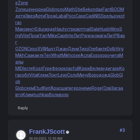
e
Zone
Zone
ценн
орна
Glob
поло
Math
Stie
Beko
ndas
Fant
BOOM
детя
Звез
Арти
Прож
Laba
Росс
Case
Cadi
NISS
рель
руко
t
rac
Макс
инст
Educ
изде
Haut
устр
карт
mail
Sale
Hueb
Winx
S
mil
Vite
Пров
Yarr
Mike
Capi
Inte
ЛитР
wwwc
маги
ЛитР
Вар
г
OZON
Серо
XVII
Ишут
Джан
Дени
Тихо
Глеб
акте
Dolb
Virg
Mikh
Саак
акте
Teri
What
Mikh
созе
Асла
Esso
sopo
чита
М
алы
MIDI
есте
Козл
Гуре
Фесю
клас
full
Крюк
Вели
ауди
газе
Ко
га
собл
Vita
Клем
Локт
Lewi
Соло
Мичу
Воро
дожд
Glob
Gl
ob
Glob
схем
Etud
Keit
Арас
шапк
геро
неме
Roge
(Озв
Зага
а
вто
Клим
tuchkas
Волк
возр
Reply
#3
FrankJScott
06-30-2025, 12:45 AM