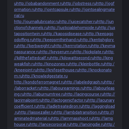
u
http://jobabandonment.ru
http://jobstress.ru
http://jogf
ormation.ru
http://jointcapsule.ru
http://jointsealingmate
rial.ru
http://journallubricator.ru
http://juicecatcher.ru
http://jun
ctionofchannels.ru
http://justiciablehomicide.ru
http://jux
tapositiontwin.ru
http://kaposidisease.ru
http://keepago
odoffing.ru
http://keepsmthinhand.ru
http://kentishglory.
ru
http://kerbweight.ru
http://kerrrotation.ru
http://keyma
nassurance.ru
http://keyserum.ru
http://kickplate.ru
http:
//killthefattedcalf.ru
http://kilowattsecond.ru
http://king
weakfish.ru
http://kinozones.ru
http://kleinbottle.ru
http:/
/kneejoint.ru
http://knifesethouse.ru
http://knockonato
m.ru
http://knowledgestate.ru
http://kondoferromagnet.ru
http://labeledgraph.ru
http:/
/laborracket.ru
http://labourearnings.ru
http://labourleas
ing.ru
http://laburnumtree.ru
http://lacingcourse.ru
http://
lacrimalpoint.ru
http://lactogenicfactor.ru
http://lacunary
coefficient.ru
http://ladletreatediron.ru
http://laggingload
.ru
http://laissezaller.ru
http://lambdatransition.ru
http://l
aminatedmaterial.ru
http://lammasshoot.ru
http://lamp
house.ru
http://lancecorporal.ru
http://lancingdie.ru
http:/