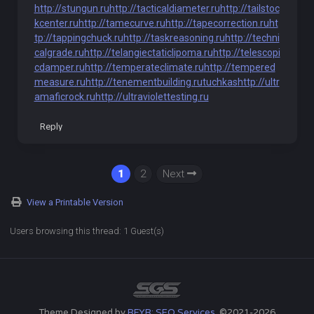
http://stungun.ru
http://tacticaldiameter.ru
http://tailstoc
kcenter.ru
http://tamecurve.ru
http://tapecorrection.ru
ht
tp://tappingchuck.ru
http://taskreasoning.ru
http://techni
calgrade.ru
http://telangiectaticlipoma.ru
http://telescopi
cdamper.ru
http://temperateclimate.ru
http://tempered
measure.ru
http://tenementbuilding.ru
tuchkas
http://ultr
amaficrock.ru
http://ultraviolettesting.ru
Reply
1
2
Next
View a Printable Version
Users browsing this thread: 1 Guest(s)
Theme Designed by
RFYR: SEO Services
, ©2021-2026