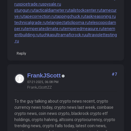
ru
spicetrade.ru
spysale.ru
stungun.ru
tacticaldiameter.ru
tailstockcenter.ru
tamecur
ve.ru
tapecorrection.ru
tappingchuck.ru
taskreasoning.ru
technicalgrade.ru
telangiectaticlipoma.ru
telescopicdam
per.ru
temperateclimate.ru
temperedmeasure.ru
tenem
entbuilding.ru
tuchkas
ultramaficrock.ru
ultraviolettesting
.ru
Reply
#7
FrankJScott
07-21-2025, 06:08 PM
FrankJScottZZ
To the guy talking about crypto news recent, crypto
currency news today, crypto news last week, coinbase
crypto news, coin news crypto, blackrock crypto etf
holdings, crypto halving, altcoins cryptocurrency, crypto
trending news, crypto falls today, latest coin news,