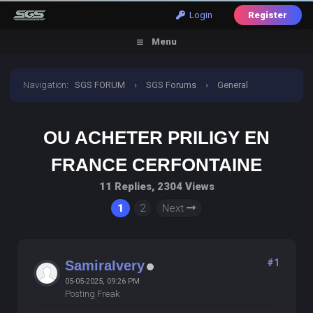
Login
Register
Menu
Navigation
:
SGS FORUM
›
SGS Forums
›
General
Discussion
›
ou acheter priligy en france cerfontaine
OU ACHETER PRILIGY EN
FRANCE CERFONTAINE
11 Replies, 2304 Views
1
2
Next
#1
SamiraIvery
05-05-2025, 09:26 PM
Posting Freak