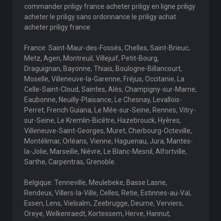
commander priligy france acheter priligy en ligne priligy
acheter le priligy sans ordonnance le priligy achat
acheter priligy france
France: Saint-Maur-des-Fossés, Chelles, Saint-Brieuc,
Metz, Agen, Montreuil, Villejuif, Petit-Bourg,
Draguignan, Bayonne, Thiais, Boulogne-Billancourt,
Moselle, Villeneuve-la-Garenne, Fréjus, Occitanie, La
Celle-Saint-Cloud, Saintes, Alès, Champigny-sur-Marne,
Eaubonne, Neuilly-Plaisance, Le Chesnay, Levallois-
Perret, French Guiana, Le Mée-sur-Seine, Rennes, Vitry-
sur-Seine, Le Kremlin-Bicêtre, Hazebrouck, Hyères,
Villeneuve-Saint-Georges, Muret, Cherbourg-Octeville,
Montélimar, Orléans, Vienne, Haguenau, Jura, Mantes-
la-Jolie, Marseille, Nièvre, Le Blanc-Mesnil, Alfortville,
Sarthe, Carpentras, Grenoble.
Belgique: Tenneville, Meulebeke, Basse Lasne,
Rendeux, Villers-la-Ville, Celles, Retie, Estinnes-au-Val,
Essen, Lens, Vielsalm, Zeebrugge, Deurne, Verviers,
Oreye, Welkenraedt, Kortessem, Herve, Hannut,