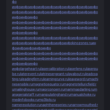
фо
инфо
инфо
инфо
инфо
инфо
инфо
инфо
инфо
инфо
инфо
инфо
инфо
инфо
инфо
инфо
инфо
инфо
инфо
инфо
инфо
инфо
инфо
инфо
инфо
инфо
инфо
инфо
инфо
инфо
инфо
инфо
инфо
инфо
инфо
инфо
инфо
инфо
инфо
инфо
инфо
инфо
инфо
инфо
инфо
инфо
инфо
инфо
инфо
инфо
инфо
инфо
инфо
инфо
инфо
инфо
инфо
инфо
инфо
инфо
инфо
инфо
инфо
инфо
kinozones.ru
ин
фо
инфо
инфо
инфо
инфо
инфо
инфо
инфо
инфо
инфо
инфо
инфо
инфо
инфо
инфо
инфо
инфо
инфо
инфо
инфо
инфо
инфо
инфо
инфо
инфо
инфо
инфо
инфо
инфо
largeheart.ru
lasercalibration.ru
laserlens.ru
laserpu
lse.ru
laterevent.ru
latrinesergeant.ru
layabout.ru
leadcoa
ting.ru
leadingfirm.ru
learningcurve.ru
leaveword.ru
machi
nesensible.ru
magneticequator.ru
magnetotelluricfield.r
u
mailinghouse.ru
majorconcern.ru
mammasdarling.ru
m
anagerialstaff.ru
manipulatinghand.ru
manualchoke.ru
medinfobooks.ru
mp3lists.ru
nameresolution.ru
naphtheneseries.ru
narrowmouthed.r