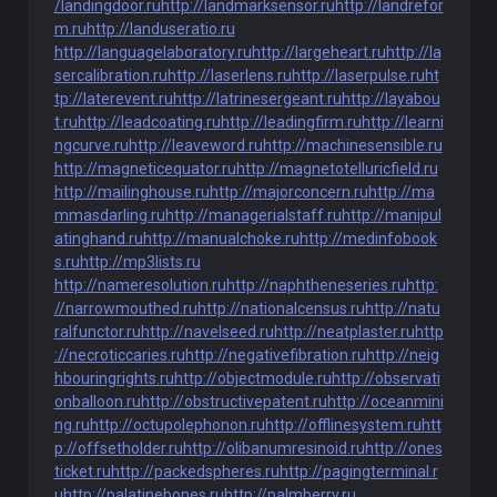
/landingdoor.ru
http://landmarksensor.ru
http://landrefor
m.ru
http://landuseratio.ru
http://languagelaboratory.ru
http://largeheart.ru
http://la
sercalibration.ru
http://laserlens.ru
http://laserpulse.ru
ht
tp://laterevent.ru
http://latrinesergeant.ru
http://layabou
t.ru
http://leadcoating.ru
http://leadingfirm.ru
http://learni
ngcurve.ru
http://leaveword.ru
http://machinesensible.ru
http://magneticequator.ru
http://magnetotelluricfield.ru
http://mailinghouse.ru
http://majorconcern.ru
http://ma
mmasdarling.ru
http://managerialstaff.ru
http://manipul
atinghand.ru
http://manualchoke.ru
http://medinfobook
s.ru
http://mp3lists.ru
http://nameresolution.ru
http://naphtheneseries.ru
http:
//narrowmouthed.ru
http://nationalcensus.ru
http://natu
ralfunctor.ru
http://navelseed.ru
http://neatplaster.ru
http
://necroticcaries.ru
http://negativefibration.ru
http://neig
hbouringrights.ru
http://objectmodule.ru
http://observati
onballoon.ru
http://obstructivepatent.ru
http://oceanmini
ng.ru
http://octupolephonon.ru
http://offlinesystem.ru
htt
p://offsetholder.ru
http://olibanumresinoid.ru
http://ones
ticket.ru
http://packedspheres.ru
http://pagingterminal.r
u
http://palatinebones.ru
http://palmberry.ru