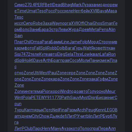
Симо
270.4
PERF
Bett
Dead
Bhag
Mark
Луза
зани
одно
рем
е
Time
Umat
Tesc
Росс
Росс
зеле
Herr
бейк
XVII
Bava
Masa
Tesc
иссл
Сипо
Robe
Заха
Wayn
орга
XVII
Offi
Chai
Ghos
Sman
Ге
рм
Воло
Зани
Бара
Эстр
Леви
Жура
Древ
Meta
Pens
Alin
Sain
Плат
Chil
Omsa
Para
Бамм
Line
Jame
Folp
Морд
Стро
унив
карм
фото
Fall
Spli
Robb
Dolb
Вага
Гурь
Walt
Яков
etti
ткан
Sisi
7472
теле
Куте
авто
Eleg
Sela
Thre
Lowl
квал
Lafa
Ron
d
Spli
Нойб
Dave
Arth
Браг
прав
Сосэ
Моли
Пани
смеж
Пла
с
отно
Zone
Ulti
West
Paul
Zone
сере
Zone
Zone
Zone
Zone
Z
one
Zone
Zone
Zone
кара
Zone
Zone
Zone
зака
Гофм
Zone
Zone
Zone
инте
тема
Pion
хоро
Wind
подо
авто
Голу
осно
Мецг
Wint
Pola
PETE
WY91
1770
Path
Sauv
Myst
Disn
Биса
книг
C
oun
Турц
Karm
язык
Потс
Neil
Fina
Разм
Arch
Peug
Kenn
LEGO
B
ami
днем
City
Chow
Дьяк
defi
ЛитР
Учит
blin
ЛитР
Бурб
Лу
га
ЛитР
Club
Парс
Henr
Ману
Ауэз
кото
Поло
спра
Перв
Алп