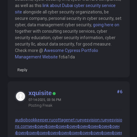
as well as this
link about Dubai cyber security service
site
alongside all cyber security organizations, be
secure company, personal security in cyber security, set
cyber, data management cyber security,
going here on
together with consulting security services, cyber
security education, cyber security information, cyber
security llc, about data security, for good measure.
Check more @
Awesome Cypress Portfolio
Management Website
fc6a1da
Reply
#6
xquisite
07-14-2025, 03:56 PM
Posting Freak
audiobookkeeper.ru
cottagenet.ru
eyesvision.ru
eyesvisio
ns.com
инфо
инфо
инфо
инфо
инфо
инфо
инфо
инфо
ин
фо
инфо
инфо
инфо
инфо
инфо
инфо
инфо
инфо
инфо
ин