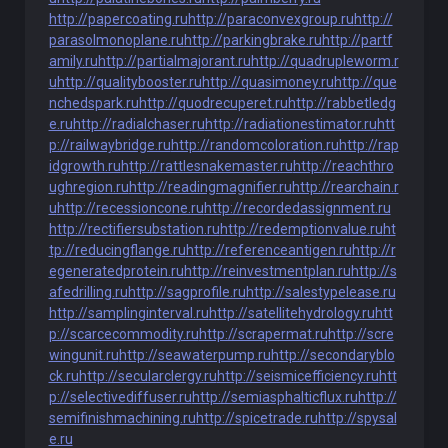
http://papercoating.ru
http://paraconvexgroup.ru
http://
parasolmonoplane.ru
http://parkingbrake.ru
http://partf
amily.ru
http://partialmajorant.ru
http://quadrupleworm.r
u
http://qualitybooster.ru
http://quasimoney.ru
http://que
nchedspark.ru
http://quodrecuperet.ru
http://rabbetledg
e.ru
http://radialchaser.ru
http://radiationestimator.ru
htt
p://railwaybridge.ru
http://randomcoloration.ru
http://rap
idgrowth.ru
http://rattlesnakemaster.ru
http://reachthro
ughregion.ru
http://readingmagnifier.ru
http://rearchain.r
u
http://recessioncone.ru
http://recordedassignment.ru
http://rectifiersubstation.ru
http://redemptionvalue.ru
ht
tp://reducingflange.ru
http://referenceantigen.ru
http://r
egeneratedprotein.ru
http://reinvestmentplan.ru
http://s
afedrilling.ru
http://sagprofile.ru
http://salestypelease.ru
http://samplinginterval.ru
http://satellitehydrology.ru
htt
p://scarcecommodity.ru
http://scrapermat.ru
http://scre
wingunit.ru
http://seawaterpump.ru
http://secondaryblo
ck.ru
http://secularclergy.ru
http://seismicefficiency.ru
htt
p://selectivediffuser.ru
http://semiasphalticflux.ru
http://
semifinishmachining.ru
http://spicetrade.ru
http://spysal
e.ru