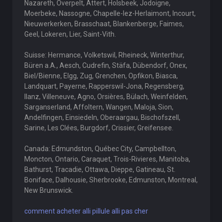
Nazareth, Overpelt, Attert, Holsbeek, Jodoigne,
Moerbeke, Nassogne, Chapelle-lez-Herlaimont, Incourt,
Nieuwerkerken, Brasschaat, Blankenberge, Faimes,
Geel, Lokeren, Lier, Saint-Vith.
Suisse: Hermance, Volketswil, Rheineck, Winterthur,
Büren a.A., Aesch, Cudrefin, Stäfa, Dübendorf, Onex,
Biel/Bienne, Elgg, Zug, Grenchen, Opfikon, Biasca,
Landquart, Payerne, Rapperswil-Jona, Regensberg,
Ilanz, Villeneuve, Agno, Orsières, Bülach, Weinfelden,
Sarganserland, Affoltern, Wangen, Maloja, Sion,
Andelfingen, Einsiedeln, Oberaargau, Bischofszell,
Sarine, Les Clées, Burgdorf, Crissier, Greifensee.
Canada: Edmundston, Québec City, Campbellton,
Moncton, Ontario, Caraquet, Trois-Rivieres, Manitoba,
Bathurst, Tracadie, Ottawa, Dieppe, Gatineau, St.
Boniface, Dalhousie, Sherbrooke, Edmunston, Montreal,
New Brunswick.
comment acheter alli pillule alli pas cher