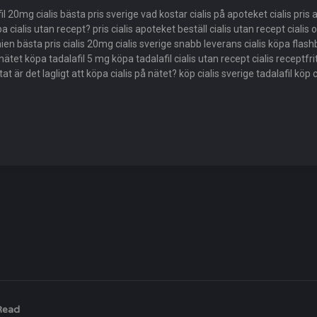
il 20mg cialis bästa pris sverige vad kostar cialis på apoteket cialis pris ap
 cialis utan recept? pris cialis apoteket beställ cialis utan recept cialis on
anien bästa pris cialis 20mg cialis sverige snabb leverans cialis köpa flashba
ätet köpa tadalafil 5 mg köpa tadalafil cialis utan recept cialis receptfrit
ärtat är det lagligt att köpa cialis på nätet? köp cialis sverige tadalafil kö
Read