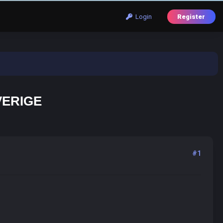
Login
Register
VERIGE
#1