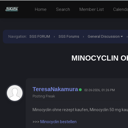
Home
Search
Member List
Calend
Navigation
:
SGS FORUM
›
SGS Forums
›
General Discussion
›
MINOCYCLIN O
TeresaNakamura
02-26-2026, 01:26 PM
Posting Freak
Minocyclin ohne rezept kaufen, Minocyclin 50 mg ka
>>>
Minocyclin bestellen