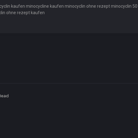
cyclin kaufen minocycline kaufen minocyclin ohne rezept minocyclin 50
clin ohne rezept kaufen
Read