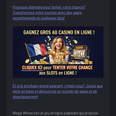
Pourquoi attendre pour tenter votre chance?
Transformez votre journée avec des gains
exceptionnels en quelques clics!
Et si le prochain grand gagnant, c’était vous? Jouez aux
slots en ligne et découvrez un monde de gains et de
divertissement!
Mega Wheel est un jeu en ligne palpitant qui propose