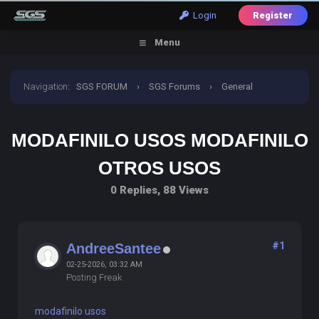
Login
Register
Menu
Navigation
:
SGS FORUM
›
SGS Forums
›
General
Discussion
›
modafinilo usos modafinilo otros usos
MODAFINILO USOS MODAFINILO
OTROS USOS
0 Replies, 88 Views
#1
AndreeSantee
02-25-2026, 03:32 AM
Posting Freak
modafinilo usos