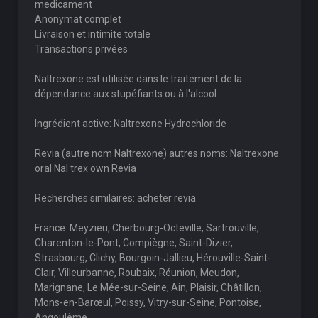
medicament
Anonymat complet
Livraison et intimite totale
Transactions privées
Naltrexone est utilisée dans le traitement de la
dépendance aux stupéfiants ou à l'alcool
Ingrédient active: Naltrexone Hydrochloride
Revia (autre nom Naltrexone) autres noms: Naltrexone
oral Nal trex own Revia
Recherches similaires: acheter revia
France: Meyzieu, Cherbourg-Octeville, Sartrouville,
Charenton-le-Pont, Compiègne, Saint-Dizier,
Strasbourg, Clichy, Bourgoin-Jallieu, Hérouville-Saint-
Clair, Villeurbanne, Roubaix, Réunion, Meudon,
Marignane, Le Mée-sur-Seine, Ain, Plaisir, Châtillon,
Mons-en-Barœul, Poissy, Vitry-sur-Seine, Pontoise,
Angoulême.