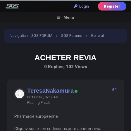
Login
Register
Menu
Navigation
:
SGS FORUM
›
SGS Forums
›
General
Discussion
›
acheter revia
ACHETER REVIA
0 Replies, 102 Views
#1
TeresaNakamura
02-11-2026, 07:12 AM
Posting Freak
Pharmacie européenne
Cliquez sur le lien ci-dessous pour acheter revia