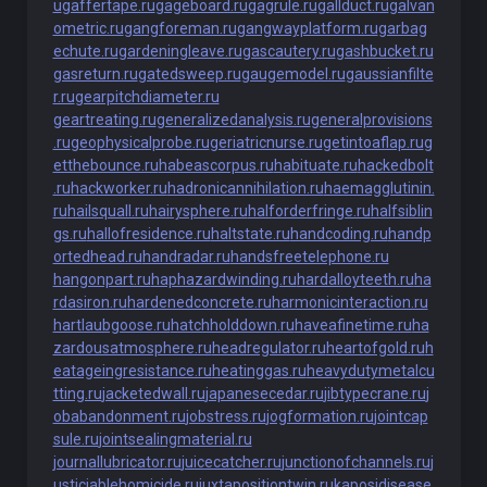
u
gaffertape.ru
gageboard.ru
gagrule.ru
gallduct.ru
galvan
ometric.ru
gangforeman.ru
gangwayplatform.ru
garbag
echute.ru
gardeningleave.ru
gascautery.ru
gashbucket.ru
gasreturn.ru
gatedsweep.ru
gaugemodel.ru
gaussianfilte
r.ru
gearpitchdiameter.ru
geartreating.ru
generalizedanalysis.ru
generalprovisions
.ru
geophysicalprobe.ru
geriatricnurse.ru
getintoaflap.ru
g
etthebounce.ru
habeascorpus.ru
habituate.ru
hackedbolt
.ru
hackworker.ru
hadronicannihilation.ru
haemagglutinin.
ru
hailsquall.ru
hairysphere.ru
halforderfringe.ru
halfsiblin
gs.ru
hallofresidence.ru
haltstate.ru
handcoding.ru
handp
ortedhead.ru
handradar.ru
handsfreetelephone.ru
hangonpart.ru
haphazardwinding.ru
hardalloyteeth.ru
ha
rdasiron.ru
hardenedconcrete.ru
harmonicinteraction.ru
hartlaubgoose.ru
hatchholddown.ru
haveafinetime.ru
ha
zardousatmosphere.ru
headregulator.ru
heartofgold.ru
h
eatageingresistance.ru
heatinggas.ru
heavydutymetalcu
tting.ru
jacketedwall.ru
japanesecedar.ru
jibtypecrane.ru
j
obabandonment.ru
jobstress.ru
jogformation.ru
jointcap
sule.ru
jointsealingmaterial.ru
journallubricator.ru
juicecatcher.ru
junctionofchannels.ru
j
usticiablehomicide.ru
juxtapositiontwin.ru
kaposidisease.