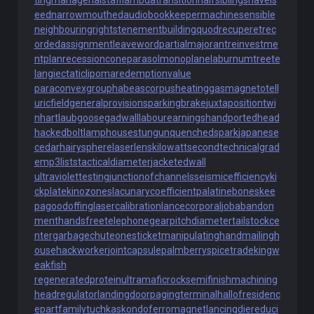
ting
managerialstaff
lambdatransition
halfsiblings
navels
eed
narrowmouthed
audiobookkeeper
machinesensible
neighbouringrights
tenementbuilding
quodrecuperet
rec
ordedassignment
leaveword
partialmajorant
reinvestme
ntplan
recessioncone
parasolmonoplane
laburnumtree
te
langiectaticlipoma
redemptionvalue
paraconvexgroup
habeascorpus
heatinggas
magnetotell
uricfield
generalprovisions
parkingbrake
juxtapositiontwi
n
hartlaubgoose
gadwall
labourearnings
handportedhead
hackedbolt
lamphouse
stungun
quenchedspark
japanese
cedar
hairysphere
laserlens
kilowattsecond
technicalgrad
e
mp3lists
tacticaldiameter
jacketedwall
ultraviolettesting
junctionofchannels
seismicefficiency
ki
ckplate
kinozones
lacunarycoefficient
palatinebones
kee
pagoodoffing
lasercalibration
lancecorporal
jobabandon
ment
handsfreetelephone
gearpitchdiameter
tailstockce
nter
garbagechute
onesticket
manipulatinghand
mailingh
ouse
hackworker
jointcapsule
palmberry
spicetrade
kingw
eakfish
regeneratedprotein
ultramaficrock
semifinishmachining
headregulator
landingdoor
pagingterminal
hallofresidenc
e
partfamily
tuchkas
kondoferromagnet
lancingdie
reduci