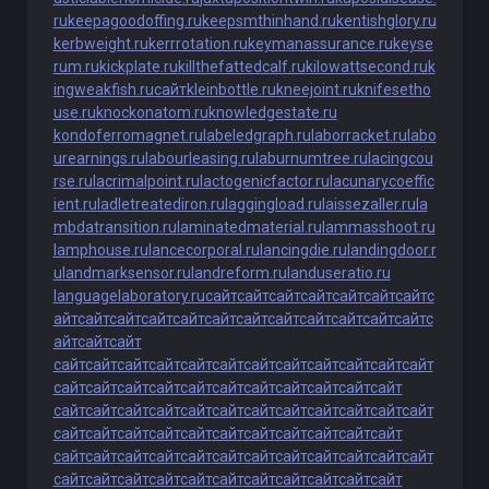
ru
keepagoodoffing.ru
keepsmthinhand.ru
kentishglory.ru
kerbweight.ru
kerrrotation.ru
keymanassurance.ru
keyse
rum.ru
kickplate.ru
killthefattedcalf.ru
kilowattsecond.ru
k
ingweakfish.ru
сайт
kleinbottle.ru
kneejoint.ru
knifesetho
use.ru
knockonatom.ru
knowledgestate.ru
kondoferromagnet.ru
labeledgraph.ru
laborracket.ru
labo
urearnings.ru
labourleasing.ru
laburnumtree.ru
lacingcou
rse.ru
lacrimalpoint.ru
lactogenicfactor.ru
lacunarycoeffic
ient.ru
ladletreatediron.ru
laggingload.ru
laissezaller.ru
la
mbdatransition.ru
laminatedmaterial.ru
lammasshoot.ru
lamphouse.ru
lancecorporal.ru
lancingdie.ru
landingdoor.r
u
landmarksensor.ru
landreform.ru
landuseratio.ru
languagelaboratory.ru
сайт
сайт
сайт
сайт
сайт
сайт
сайт
с
айт
сайт
сайт
сайт
сайт
сайт
сайт
сайт
сайт
сайт
сайт
сайт
с
айт
сайт
сайт
сайт
сайт
сайт
сайт
сайт
сайт
сайт
сайт
сайт
сайт
сайт
сайт
сайт
сайт
сайт
сайт
сайт
сайт
сайт
сайт
сайт
сайт
сайт
сайт
сайт
сайт
сайт
сайт
сайт
сайт
сайт
сайт
сайт
сайт
сайт
сайт
сайт
сайт
сайт
сайт
сайт
сайт
сайт
сайт
сайт
сайт
сайт
сайт
сайт
сайт
сайт
сайт
сайт
сайт
сайт
сайт
сайт
сайт
сайт
сайт
сайт
сайт
сайт
сайт
сайт
сайт
сайт
сайт
сайт