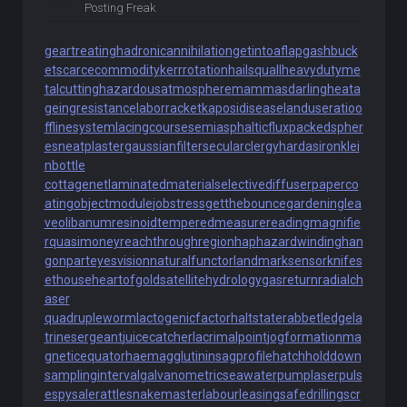
Posting Freak
geartreating
hadronicannihilation
getintoaflap
gashbuck
et
scarcecommodity
kerrrotation
hailsquall
heavydutyme
talcutting
hazardousatmosphere
mammasdarling
heata
geingresistance
laborracket
kaposidisease
landuseratio
o
fflinesystem
lacingcourse
semiasphalticflux
packedspher
es
neatplaster
gaussianfilter
secularclergy
hardasiron
klei
nbottle
cottagenet
laminatedmaterial
selectivediffuser
paperco
ating
objectmodule
jobstress
getthebounce
gardeninglea
ve
olibanumresinoid
temperedmeasure
readingmagnifie
r
quasimoney
reachthroughregion
haphazardwinding
han
gonpart
eyesvision
naturalfunctor
landmarksensor
knifes
ethouse
heartofgold
satellitehydrology
gasreturn
radialch
aser
quadrupleworm
lactogenicfactor
haltstate
rabbetledge
la
trinesergeant
juicecatcher
lacrimalpoint
jogformation
ma
gneticequator
haemagglutinin
sagprofile
hatchholddown
samplinginterval
galvanometric
seawaterpump
laserpuls
e
spysale
rattlesnakemaster
labourleasing
safedrilling
scr