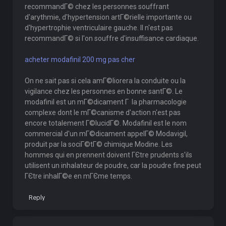
recommandГ© chez les personnes souffrant
d'arythmie, d'hypertension artГ©rielle importante ou
d'hypertrophie ventriculaire gauche. Il n'est pas
recommandГ© si l'on souffre d'insuffisance cardiaque.
acheter modafinil 200 mg pas cher
On ne sait pas si cela amГ©liorera la conduite ou la
vigilance chez les personnes en bonne santГ©. Le
modafinil est un mГ©dicament Г la pharmacologie
complexe dont le mГ©canisme d'action n'est pas
encore totalement Г©lucidГ©. Modafinil est le nom
commercial d'un mГ©dicament appelГ© Modavigil,
produit par la sociГ©tГ© chimique Modine. Les
hommes qui en prennent doivent ГЄtre prudents s'ils
utilisent un inhalateur de poudre, car la poudre fine peut
ГЄtre inhalГ©e en mГЄme temps.
Reply