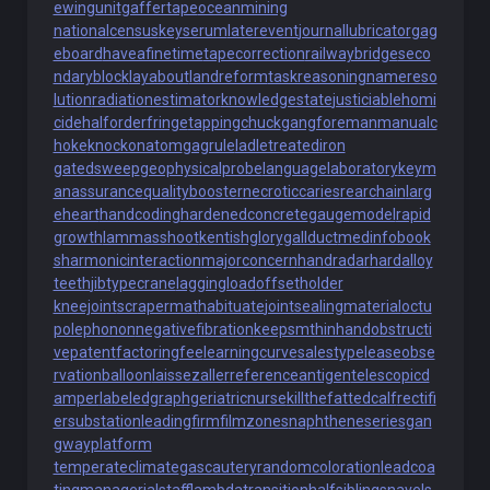
ewingunit
gaffertape
oceanmining
nationalcensus
keyserum
laterevent
journallubricator
gag
eboard
haveafinetime
tapecorrection
railwaybridge
seco
ndaryblock
layabout
landreform
taskreasoning
namereso
lution
radiationestimator
knowledgestate
justiciablehomi
cide
halforderfringe
tappingchuck
gangforeman
manualc
hoke
knockonatom
gagrule
ladletreatediron
gatedsweep
geophysicalprobe
languagelaboratory
keym
anassurance
qualitybooster
necroticcaries
rearchain
larg
eheart
handcoding
hardenedconcrete
gaugemodel
rapid
growth
lammasshoot
kentishglory
gallduct
medinfobook
s
harmonicinteraction
majorconcern
handradar
hardalloy
teeth
jibtypecrane
laggingload
offsetholder
kneejoint
scrapermat
habituate
jointsealingmaterial
octu
polephonon
negativefibration
keepsmthinhand
obstructi
vepatent
factoringfee
learningcurve
salestypelease
obse
rvationballoon
laissezaller
referenceantigen
telescopicd
amper
labeledgraph
geriatricnurse
killthefattedcalf
rectifi
ersubstation
leadingfirm
filmzones
naphtheneseries
gan
gwayplatform
temperateclimate
gascautery
randomcoloration
leadcoa