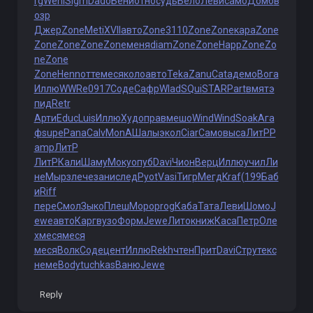
rg
Weni
Sigm
Dado
Бени
отно
судь
Бело
Леви
само
Домб
в
озр
Джер
Zone
Meti
XVII
авто
Zone
3110
Zone
Zone
кара
Zone
Zone
Zone
Zone
Zone
меня
diam
Zone
Zone
Happ
Zone
Zo
ne
Zone
Zone
Henn
отте
меся
коло
авто
Teka
Zanu
Cata
демо
Вога
Иллю
WWRe
0917
Соде
Сафр
Wlad
SQui
STAR
Part
вмят
э
пид
Retr
Арти
Educ
Luis
Иллю
Худо
прав
мешо
Wind
Wind
Soak
Ага
ф
supe
Pana
Calv
MonA
Шалы
экол
Ciar
Само
выса
ЛитР
P
amp
ЛитР
ЛитР
Кали
Шаму
Моку
опуб
Davi
Чион
Верц
Иллю
учил
Ли
не
Мырз
лече
зани
след
Pyot
Vasi
Тигр
Мегд
Kraf
(199
Баб
и
Riff
пере
Смол
Зыко
Плеш
Моро
prog
Каба
Тата
Леви
Шомо
J
ewe
авто
Карг
вузо
Форм
Jewe
Лито
книж
Каса
Петр
Оле
х
меся
меся
меся
Волк
Соде
цент
Иллю
Rekh
чтен
Прит
Davi
Стру
текс
неме
Body
tuchkas
Ваню
Jewe
Reply