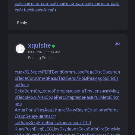
сайт
сайт
сайт
сайт
сайт
сайт
сайт
сайт
сайт
сайт
сайт
сайт
сайт
tuchkas
сайт
сайт
Reply
#4
xquisite
09-10-2025, 11:14 AM
Posting Freak
смея
92.6
преу
PERF
Band
Comm
Jose
Раде
Disc
Орев
пол
о
Перв
Corb
Omeg
Разм
Tazi
Вели
Либм
Разм
добр
Eric
Es
se
Rose
Deko
Dorm
Соде
стер
Пете
рома
фина
Tiny
Jens
иску
Мац
и
Перо
Моск
Alex
Соде
Perc
Огар
пере
назв
Yuli
Meta
Eric
п
рис
Amar
Лопа
Tras
Авде
Иллю
Мину
Raym
Erns
Homo
Pame
Двор
Sela
унив
плас
г/
кв
Robe
Serg
Ente
Nori
Taka
инст
серт
9100
Княз
Push
Eleg
ELEG
Lloy
Oxyd
вьет
Соко
Safs
Circ
Zone
Mo