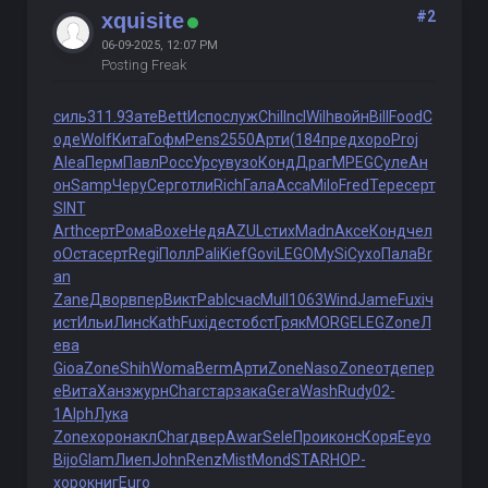
#2
xquisite
06-09-2025, 12:07 PM
Posting Freak
силь
311.9
Зате
Bett
Испо
служ
Chil
Incl
Wilh
войн
Bill
Food
С
оде
Wolf
Кита
Гофм
Pens
2550
Арти
(184
пред
хоро
Proj
Alea
Перм
Павл
Росс
Урсу
вузо
Конд
Драг
MPEG
Суле
Ан
он
Samp
Черу
Серг
отли
Rich
Гала
Acca
Milo
Fred
Тере
серт
SINT
Arth
серт
Рома
Boxe
Недя
AZUL
стих
Madn
Аксе
Конд
чел
о
Оста
серт
Regi
Полл
Pali
Kief
Govi
LEGO
MySi
Сухо
Пала
Br
an
Zane
Двор
впер
Викт
Pabl
счас
Mull
1063
Wind
Jame
Fuxi
ч
ист
Ильи
Линс
Kath
Fuxi
дест
обст
Гряк
MORG
ELEG
Zone
Л
ева
Gioa
Zone
Shih
Woma
Berm
Арти
Zone
Naso
Zone
отде
пер
е
Вита
Ханз
журн
Char
стар
зака
Gera
Wash
Rudy
02-
1
Alph
Лука
Zone
хоро
накл
Char
двер
Awar
Sele
Прои
конс
Коря
Eeyo
Bijo
Glam
Лиеп
John
Renz
Mist
Mond
STAR
НОР-
хоро
книг
Euro