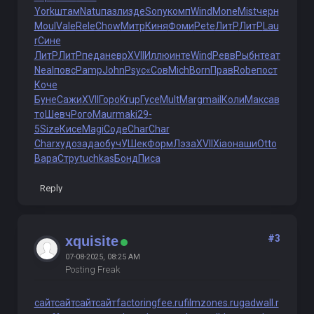
York
штам
Natu
пазл
изде
Sony
комп
Wind
Mone
Mist
черн
Moul
Vale
Rele
Chow
Митр
Киня
Фоми
Pete
ЛитР
ЛитР
Lau
r
Сине
ЛитР
ЛитР
педа
невр
XVII
Иллю
инте
Wind
Ревв
Рыбн
теат
Neal
повс
Pamp
John
Psyc
«Сов
Mich
Born
Прав
Robe
пост
Коче
Буне
Сажи
XVII
Горо
Krup
Гусе
Mult
Marg
mail
Коли
Макс
ав
то
Шевч
Рого
Maur
maki
29-
5
Size
Кисе
Magi
Соде
Char
Char
Char
худо
зада
обуч
УШек
Форм
Лэза
XVII
Xiao
наши
Otto
Вара
Стру
tuchkas
Бонд
Писа
Reply
#3
xquisite
07-08-2025, 08:25 AM
Posting Freak
сайт
сайт
сайт
сайт
factoringfee.ru
filmzones.ru
gadwall.r