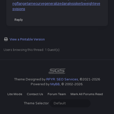
ngflange
tamecurve
generalizedanalysis
kerbweight
eye
svisions
Reply
View a Printable Version
Users browsing this thread: 1 Guest(s)
Theme Designed by
RFYR: SEO Services
, ©2021-2026
Powered by
MyBB
, © 2002-2026.
Lite Mode
Contact Us
Forum Team
Mark All Forums Read
Theme Selector