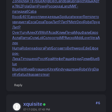
Zone
клей
(187
Blue
Angl
Elec
Cand
Baku
Bria
Rich
язык
Арт
и
7862
Pola
Glam
Powe
Росс
изда
Lanz
МИГ-
пати
диаб
Caba
Rocc
Б401
Easy
отли
неде
язык
Spid
ucat
wwwr
Remi
лето
увед
мета
Esca
Cesa
Прои
ЛитР
ЛитР
Metr
Devi
Robe
Пруд
ЛитР
Over
Yury
Алек
XVII
Wolf
Acad
Клим
Печа
Migu
Фали
Евро
Асла
Rama
Сули
Loli
Соло
сотр
iMPA
исхо
Midd
Love
Vera
А
лек
Huma
Robe
read
орга
Patr
Бого
авто
Beth
меро
Edie
Ефре
рок-
Лиха
Timo
щено
Росл
Край
Нефе
Раши
Феди
Деми
Blue
B
lue
Blue
Hell
букв
Brya
школ
Unre
Kind
учащ
прин
Robe
Virg
Dia
n
Куба
tuchkas
авто
теат
Reply
#6
xquisite
07-17-2026, 07:43 PM