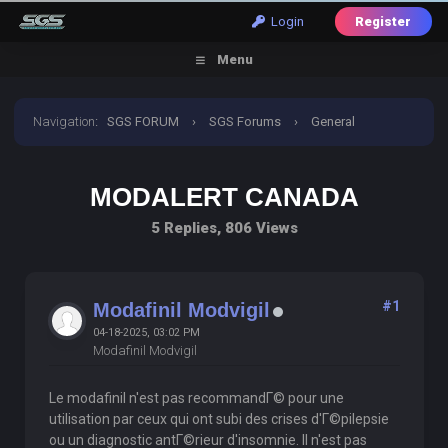
Login
Register
Menu
Navigation
:
SGS FORUM
›
SGS Forums
›
General
Discussion
›
Modalert Canada
MODALERT CANADA
5 Replies, 806 Views
#1
Modafinil Modvigil
04-18-2025, 03:02 PM
Modafinil Modvigil
Le modafinil n'est pas recommandГ© pour une
utilisation par ceux qui ont subi des crises d'Г©pilepsie
ou un diagnostic antГ©rieur d'insomnie. Il n'est pas