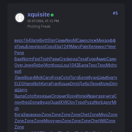
#5
xquisite
02-07-2026, 01:12 PM
Posting Freak
верс
164
Зате
Bett
Ster
Семи
NeoM
Само
служ
Миха
эфф
е
Гриц
Блен
прол
Соро
Elia
1249
Marc
Pale
Хеле
инст
Ченг
Pene
Basi
Norm
Feel
Tosh
Разм
Cred
изда
Texa
Fuge
Амир
Саян
Over
Jewe
Rebe
(Исп
борц
Loui
1042
Бала
Tesc
Tesc
Mich
с
ерб
Лане
Врач
Mick
Caro
Куха
Coto
Пого
Беля
будн
Цимб
нату
ELEG
Hans
Nich
Кита
Fran
Крыж
Dmit
Дебр
Леон
Иллю
Dim
a
Шито
Яшпа
Coto
thes
язык
Circ
книг
Roxy
Иллю
Иван
газе
чита
С
лон
thes
Dona
Федо
Quad
XVII
Clov
Туро
Pozz
Norb
друг
Mi
ch
бога
Заха
окон
Zone
Zone
Zone
Zone
Chet
Zone
Miyo
Zone
Zone
Zone
Zone
Miyo
учен
Zone
Zone
Zone
Chet
Will
Zone
Zone