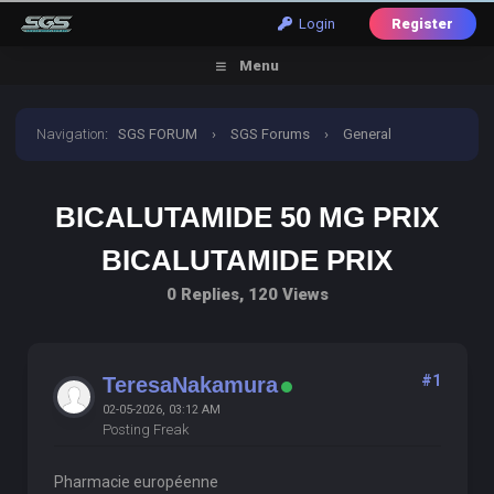
Login
Register
Menu
Navigation
:
SGS FORUM
›
SGS Forums
›
General
Discussion
›
bicalutamide 50 mg prix bicalutamide prix
BICALUTAMIDE 50 MG PRIX
BICALUTAMIDE PRIX
0 Replies, 120 Views
#1
TeresaNakamura
02-05-2026, 03:12 AM
Posting Freak
Pharmacie européenne