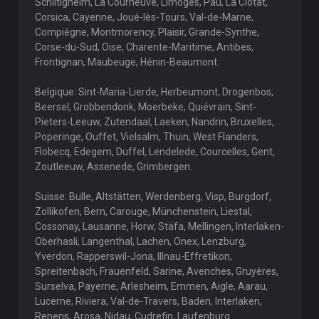
Schiltigheim, La Courneuve, Limoges, Pau, La Ciotat,
Corsica, Cayenne, Joué-lès-Tours, Val-de-Marne,
Compiègne, Montmorency, Plaisir, Grande-Synthe,
Corse-du-Sud, Oise, Charente-Maritime, Antibes,
Frontignan, Maubeuge, Hénin-Beaumont.
Belgique: Sint-Maria-Lierde, Herbeumont, Drogenbos,
Beersel, Grobbendonk, Moerbeke, Quiévrain, Sint-
Pieters-Leeuw, Zutendaal, Laeken, Nandrin, Bruxelles,
Poperinge, Ouffet, Vielsalm, Thuin, West Flanders,
Flobecq, Edegem, Duffel, Lendelede, Courcelles, Gent,
Zoutleeuw, Assenede, Grimbergen.
Suisse: Bulle, Altstätten, Werdenberg, Visp, Burgdorf,
Zollikofen, Bern, Carouge, Münchenstein, Liestal,
Cossonay, Lausanne, Horw, Stäfa, Mellingen, Interlaken-
Oberhasli, Langenthal, Lachen, Onex, Lenzburg,
Yverdon, Rapperswil-Jona, Illnau-Effretikon,
Spreitenbach, Frauenfeld, Sarine, Avenches, Gruyères,
Surselva, Payerne, Arlesheim, Emmen, Aigle, Aarau,
Lucerne, Riviera, Val-de-Travers, Baden, Interlaken,
Renens, Arosa, Nidau, Cudrefin, Laufenburg.