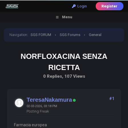
Login
Register
Menu
Navigation
:
SGS FORUM
›
SGS Forums
›
General
Discussion
›
norfloxacina senza ricetta
NORFLOXACINA SENZA
RICETTA
0 Replies, 107 Views
#1
TeresaNakamura
02-03-2026, 03:18 PM
Posting Freak
Farmacia europea