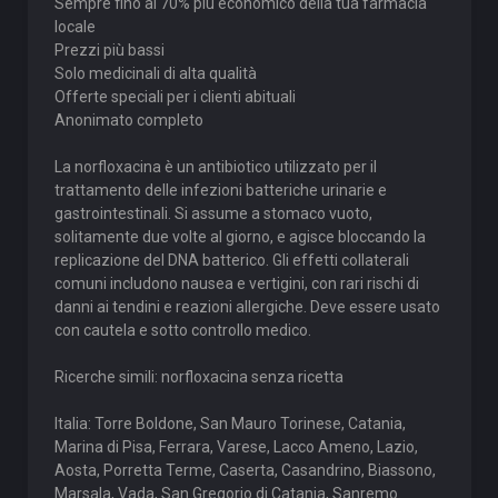
Sempre fino al 70% più economico della tua farmacia
locale
Prezzi più bassi
Solo medicinali di alta qualità
Offerte speciali per i clienti abituali
Anonimato completo
La norfloxacina è un antibiotico utilizzato per il
trattamento delle infezioni batteriche urinarie e
gastrointestinali. Si assume a stomaco vuoto,
solitamente due volte al giorno, e agisce bloccando la
replicazione del DNA batterico. Gli effetti collaterali
comuni includono nausea e vertigini, con rari rischi di
danni ai tendini e reazioni allergiche. Deve essere usato
con cautela e sotto controllo medico.
Ricerche simili: norfloxacina senza ricetta
Italia: Torre Boldone, San Mauro Torinese, Catania,
Marina di Pisa, Ferrara, Varese, Lacco Ameno, Lazio,
Aosta, Porretta Terme, Caserta, Casandrino, Biassono,
Marsala, Vada, San Gregorio di Catania, Sanremo.