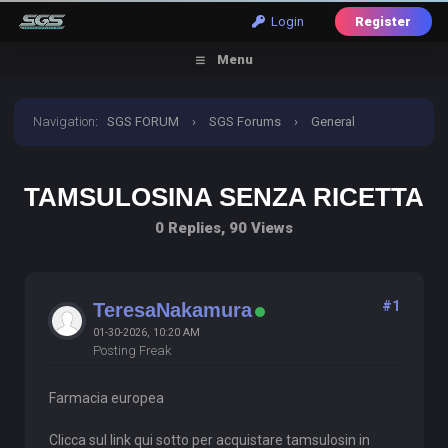
Login
Register
Menu
Navigation
:
SGS FORUM
›
SGS Forums
›
General
Discussion
›
tamsulosina senza ricetta
TAMSULOSINA SENZA RICETTA
0 Replies, 90 Views
#1
TeresaNakamura
01-30-2026, 10:20 AM
Posting Freak
Farmacia europea
Clicca sul link qui sotto per acquistare tamsulosin in