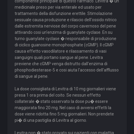
componente principale di questo farmaco. Levitra � un
medicinale preso per via enterale ed usato per
trattamento della disfunzione erettile. Stimolazione
sessuale causa produzione e rilascio dell'ossido nitrico
dalle estremita nerviose del corpo cavernoso del pene
attivando cosi un'enzima di guanylate cyclase. En su
turno guanylate cyclase � responsabile di produzione
di ciclico guanosine monophosphate (cGMP). Il cGMP
causa effetto vasodilatore e rilassamento di vasi
sanguigni quali portano sangue al pene. Levitra
previene che cGMP venga distrutto dall'enzima di
phosphodiesterase-5 e cosi aiuta l'accesso dell'afflusso
di sangue al pene.
La dose consigliata di Levitra di 10 mg giornalieri viene
presa 1 ora prima del coito. Se nessun effetto
collaterale � stato osservato la dose pu� essere
maggiorata fino 20 mg. Nel caso di avversi effetti la
dose viene ridotta fino 5 mg giornalieri. Non prendete
pi� di una pastiglia di Levitra al giorno.
Levitra non � stato provato sui pazienti con malattia