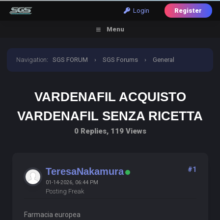
Login
Register
Menu
Navigation
:
SGS FORUM
›
SGS Forums
›
General
Discussion
›
vardenafil acquisto vardenafil senza
VARDENAFIL ACQUISTO
ricetta
VARDENAFIL SENZA RICETTA
0 Replies, 119 Views
#1
TeresaNakamura
01-14-2026, 06:44 PM
Posting Freak
Farmacia europea