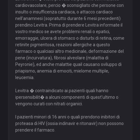
cardiovascolare, percio � sconsigliato che persone con
insulto o insufficenza cardiaca, o attacco cardiaco
nell'anamnesi (sopratutto durante 6 mesi precedenti)
prendino Levitra. Prima di prendere Levitra informate il
vostro medico se avete problemi renali o epatici,
emorraggie, ulcera di stomaco o disturbi di retina, come
retinite pigmentosa, reazioni allergiche a questo
farmaco o qualciasi altro medicinale, deformazione del
pene (incurvatura), fibrosi alveolare (malattia di
Peyronie), ed anche malattie quail causano sviluppo di
priapismo, anemia di emociti, mielome multiple,
leucemia.
Levitra � contraindicato ai pazienti quali hanno
ipersensibilit� a alcuni componenti di quest'ultimo o
vengono curati con nitrati organici.
I pazienti minori di 16 anni o quali prendono inibitori di
proteasa di HIV (ossia indinavir e ritonavir) non possono
prendere il farmaco.