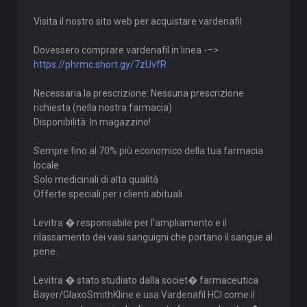
Visita il nostro sito web per acquistare vardenafil
Dovessero comprare vardenafil in linea -–>
https://phrmc.short.gy/7zUvfR
Necessaria la prescrizione: Nessuna prescrizione
richiesta (nella nostra farmacia)
Disponibilità: In magazzino!
Sempre fino al 70% più economico della tua farmacia
locale
Solo medicinali di alta qualità
Offerte speciali per i clienti abituali
Levitra � responsabile per l'ampliamento e il
rilassamento dei vasi sanguigni che portano il sangue al
pene.
Levitra � stato studiato dalla societ� farmaceutica
Bayer/GlaxoSmithKline e usa Vardenafil HCl come il