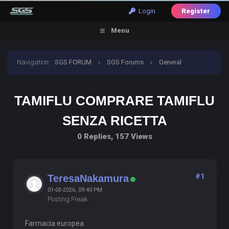
Login
Register
Menu
Navigation
:
SGS FORUM
›
SGS Forums
›
General
Discussion
›
tamiflu comprare tamiflu senza ricetta
TAMIFLU COMPRARE TAMIFLU
SENZA RICETTA
0 Replies, 157 Views
#1
TeresaNakamura
01-03-2026, 09:40 PM
Posting Freak
Farmacia europea