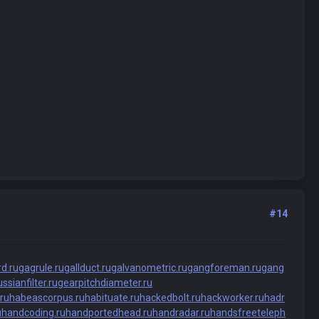
#14
d.ru
gagrule.ru
gallduct.ru
galvanometric.ru
gangforeman.ru
gang
ssianfilter.ru
gearpitchdiameter.ru
ru
habeascorpus.ru
habituate.ru
hackedbolt.ru
hackworker.ru
hadr
u
handcoding.ru
handportedhead.ru
handradar.ru
handsfreeteleph