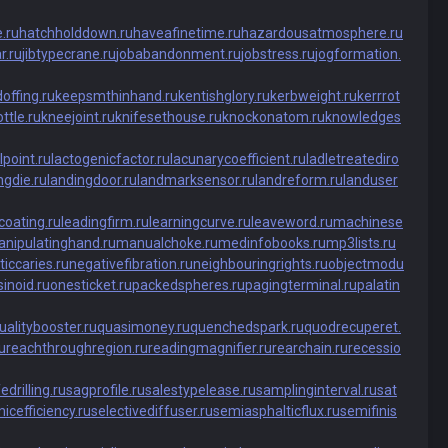
.ru
hatchholddown.ru
haveafinetime.ru
hazardousatmosphere.ru
r.ru
jibtypecrane.ru
jobabandonment.ru
jobstress.ru
jogformation.
offing.ru
keepsmthinhand.ru
kentishglory.ru
kerbweight.ru
kerrrot
ttle.ru
kneejoint.ru
knifesethouse.ru
knockonatom.ru
knowledges
lpoint.ru
lactogenicfactor.ru
lacunarycoefficient.ru
ladletreatediro
ngdie.ru
landingdoor.ru
landmarksensor.ru
landreform.ru
landuser
coating.ru
leadingfirm.ru
learningcurve.ru
leaveword.ru
machinese
nipulatinghand.ru
manualchoke.ru
medinfobooks.ru
mp3lists.ru
ticcaries.ru
negativefibration.ru
neighbouringrights.ru
objectmodu
inoid.ru
onesticket.ru
packedspheres.ru
pagingterminal.ru
palatin
ualitybooster.ru
quasimoney.ru
quenchedspark.ru
quodrecuperet.
u
reachthroughregion.ru
readingmagnifier.ru
rearchain.ru
recessio
edrilling.ru
sagprofile.ru
salestypelease.ru
samplinginterval.ru
sat
icefficiency.ru
selectivediffuser.ru
semiasphalticflux.ru
semifinis