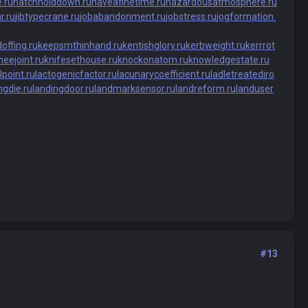
.ru
hatchholddown.ru
haveafinetime.ru
hazardousatmosphere.ru
r.ru
jibtypecrane.ru
jobabandonment.ru
jobstress.ru
jogformation.
offing.ru
keepsmthinhand.ru
kentishglory.ru
kerbweight.ru
kerrrot
neejoint.ru
knifesethouse.ru
knockonatom.ru
knowledgestate.ru
lpoint.ru
lactogenicfactor.ru
lacunarycoefficient.ru
ladletreatediro
ngdie.ru
landingdoor.ru
landmarksensor.ru
landreform.ru
landuser
#13