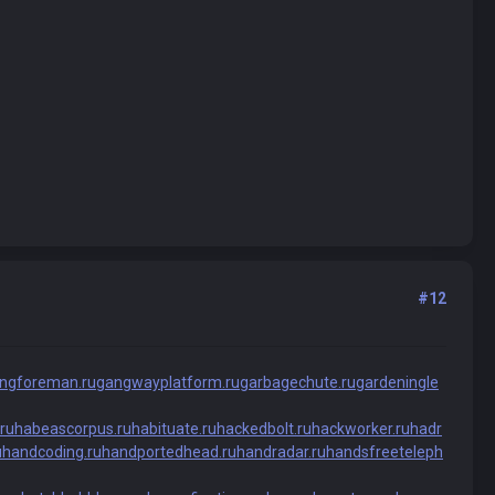
#12
ngforeman.ru
gangwayplatform.ru
garbagechute.ru
gardeningle
ru
habeascorpus.ru
habituate.ru
hackedbolt.ru
hackworker.ru
hadr
u
handcoding.ru
handportedhead.ru
handradar.ru
handsfreeteleph