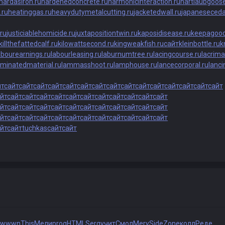
hardasiron.ru
hardenedconcrete.ru
harmonicinteraction.ru
hartlaubgoose
.ru
heatinggas.ru
heavydutymetalcutting.ru
jacketedwall.ru
japaneseceda
ru
justiciablehomicide.ru
juxtapositiontwin.ru
kaposidisease.ru
keepagood
killthefattedcalf.ru
kilowattsecond.ru
kingweakfish.ru
сайт
kleinbottle.ru
k
abourearnings.ru
labourleasing.ru
laburnumtree.ru
lacingcourse.ru
lacrima
aminatedmaterial.ru
lammasshoot.ru
lamphouse.ru
lancecorporal.ru
lanci
йт
сайт
сайт
сайт
сайт
сайт
сайт
сайт
сайт
сайт
сайт
сайт
сайт
сайт
сайт
сайт
йт
сайт
сайт
сайт
сайт
сайт
сайт
сайт
сайт
сайт
сайт
сайт
йт
сайт
сайт
сайт
сайт
сайт
сайт
сайт
сайт
сайт
сайт
сайт
йт
сайт
сайт
сайт
сайт
сайт
сайт
сайт
сайт
сайт
сайт
сайт
йт
сайт
tuchkas
сайт
сайт
wwwn
This
Мели
prog
HTML
Serg
учит
Смол
Mery
Side
Zone
колл
Реде