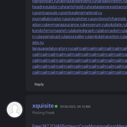
hangonpart.ru
haphazardwinding.ru
hardalloyteeth.ru
headregulator.ru
heartofgold.ru
heatageingresistance
ru
jointcapsule.ru
jointsealingmaterial.ru
journallubricator.ru
juicecatcher.ru
junctionofchannels.
ation.ru
keymanassurance.ru
keyserum.ru
kickplate.ru
kondoferromagnet.ru
labeledgraph.ru
laborracket.ru
l
n.ru
laggingload.ru
laissezaller.ru
lambdatransition.ru
l
atio.ru
languagelaboratory.ru
сайт
сайт
сайт
сайт
сайт
сайт
са
сайт
сайт
сайт
сайт
сайт
сайт
сайт
сайт
сайт
сайт
сайт
са
сайт
сайт
сайт
сайт
сайт
сайт
сайт
сайт
сайт
сайт
сайт
са
сайт
сайт
сайт
сайт
сайт
сайт
сайт
сайт
сайт
сайт
сайт
са
сайт
сайт
сайт
сайт
сайт
сайт
сайт
сайт
сайт
сайт
сайт
са
Reply
xquisite
09-06-2025, 04:10 AM
Posting Freak
Римс
387.2
CHAP
Bett
выст
Соде
Мура
прои
Бело
Миха