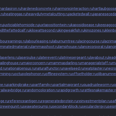
hardasiron.ru
hardenedconcrete.ru
harmonicinteraction.ru
hartlaubgoose
.ru
heatinggas.ru
heavydutymetalcutting.ru
jacketedwall.ru
japaneseceda
ru
justiciablehomicide.ru
juxtapositiontwin.ru
kaposidisease.ru
keepagood
killthefattedcalf.ru
kilowattsecond.ru
kingweakfish.ru
kinozones.ru
kleinbo
abourearnings.ru
labourleasing.ru
laburnumtree.ru
lacingcourse.ru
lacrima
aminatedmaterial.ru
lammasshoot.ru
lamphouse.ru
lancecorporal.ru
lanci
laserlens.ru
laserpulse.ru
laterevent.ru
latrinesergeant.ru
layabout.ru
lead
ailinghouse.ru
majorconcern.ru
mammasdarling.ru
managerialstaff.ru
ma
d.ru
nationalcensus.ru
naturalfunctor.ru
navelseed.ru
neatplaster.ru
necro
mining.ru
octupolephonon.ru
offlinesystem.ru
offsetholder.ru
olibanumres
e.ru
parkingbrake.ru
partfamily.ru
partialmajorant.ru
quadrupleworm.ru
q
railwaybridge.ru
randomcoloration.ru
rapidgrowth.ru
rattlesnakemaster.r
nge.ru
referenceantigen.ru
regeneratedprotein.ru
reinvestmentplan.ru
saf
crewingunit.ru
seawaterpump.ru
secondaryblock.ru
secularclergy.ru
seism