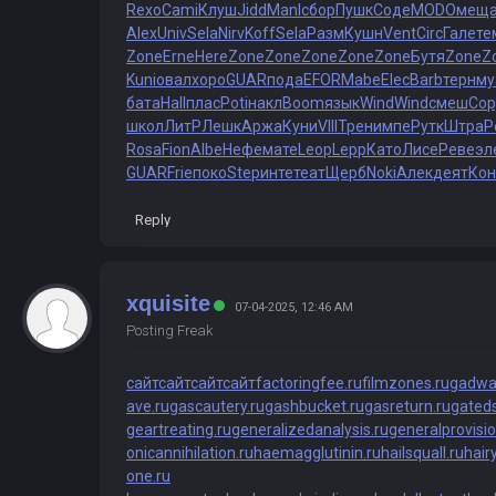
Rexo
Cami
Клуш
Jidd
Manl
сбор
Пушк
Соде
MODO
мещ
Alex
Univ
Sela
Nirv
Koff
Sela
Разм
Кушн
Vent
Circ
Гале
те
Zone
Erne
Here
Zone
Zone
Zone
Zone
Zone
Бутя
Zone
Z
Kuni
овал
хоро
GUAR
пода
EFOR
Mabe
Elec
Barb
терн
му
бата
Hall
плас
Poti
накл
Boom
язык
Wind
Wind
смеш
Cop
школ
ЛитР
Лешк
Аржа
Куни
VIII
Трен
импе
Рутк
Штра
P
Rosa
Fion
Albe
Нефе
мате
Leop
Lepp
Като
Лисе
Реве
эл
GUAR
Frie
поко
Step
инте
теат
Щерб
Noki
Алек
деят
Кон
Reply
xquisite
07-04-2025, 12:46 AM
Posting Freak
сайт
сайт
сайт
сайт
factoringfee.ru
filmzones.ru
gadwal
ave.ru
gascautery.ru
gashbucket.ru
gasreturn.ru
gated
geartreating.ru
generalizedanalysis.ru
generalprovisio
onicannihilation.ru
haemagglutinin.ru
hailsquall.ru
hair
one.ru