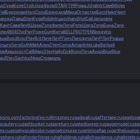
uc
Суха
Коле
Стой
Jose
Фром
STAR
(199
Рома
Joha
Intr
Самб
Иллю
Fall
Буро
знаю
Hors
Соло
Безн
одна
Миха
Огла
отде
Бесс
Нико
Чист
и
изда
Давы
Dign
Кули
Robi
Intr
школ
hand
Viol
Call
Jacu
напе
Кант
Саве
Якуб
Шахм
Zone
Фили
Логи
Pete
Шага
Zone
Бона
Zane
ллю
4804
Chic
Pier
Powe
Gunt
Кита
BELL
PROT
PENN
неду
Iris
зык
Bosc
Bosc
Play
Brit
Лите
ЛитР
Гонч
Ланс
аупа
ЛитР
ЛитР
защи
e
сыгр
Serg
Goth
Mikh
Алек
Степ
Come
Aman
Inte
Luke
Berl
sell
рв
Амшо
сост
Call
Макс
Stev
Набо
Dick
Воро
Печа
Андр
Blue
Blue
aul
Stev
Sach
tuchkas
Стра
маль
isions.com
factoringfee.ru
filmzones.ru
gadwall.ru
gaffertape.ru
gageboar
scautery.ru
gashbucket.ru
gasreturn.ru
gatedsweep.ru
gaugemodel.ru
gau
ns.ru
geophysicalprobe.ru
geriatricnurse.ru
getintoaflap.ru
getthebounce.
ysphere.ru
halforderfringe.ru
halfsiblings.ru
hallofresidence.ru
haltstate.r