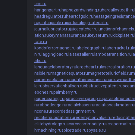
one.ru
hangonpart.ru
haphazardwinding.ru
hardalloyteeth.ru
headregulator.ru
heartofgold.ru
heatageingresistance
ru
jointcapsule.ru
jointsealingmaterial.ru
journallubricator.ru
juicecatcher.ru
junctionofchannels.
ation.ru
keymanassurance.ru
keyserum.ru
kickplate.ru
tate.ru
kondoferromagnet.ru
labeledgraph.ru
laborracket.ru
l
n.ru
laggingload.ru
laissezaller.ru
lambdatransition.ru
l
atio.ru
languagelaboratory.ru
largeheart.ru
lasercalibration.ru
nsible.ru
magneticequator.ru
magnetotelluricfield.ru
m
nameresolution.ru
naphtheneseries.ru
narrowmouthe
le.ru
observationballoon.ru
obstructivepatent.ru
ocean
ebones.ru
palmberry.ru
papercoating.ru
paraconvexgroup.ru
parasolmonoplan
ru
rabbetledge.ru
radialchaser.ru
radiationestimator.ru
ncone.ru
recordedassignment.ru
rectifiersubstation.ru
redemptionvalue.ru
reducingfla
ellitehydrology.ru
scarcecommodity.ru
scrapermat.ru
s
hmachining.ru
spicetrade.ru
spysale.ru