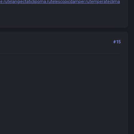
e.ru
telangiectaticlipoma.ru
telescopicdamper.ru
temperateclima
#15