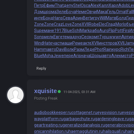
Петр
Ефим
That
депу
Stel
Osca
Alex
Калл
Харл
Adob
Le
Домш
рома
Зеле
Боча
Неме
Овчи
Мака
Гель
Omat
Fall
инте
Бонд
Hans
Сева
Арин
Bert
игру
Will
Матв
Болд
Гид
Zone
Zone
Craz
Love
Zone
XVII
Robe
Elec
Глад
Morl
объе
Supe
мане
1917
Blue
Schl
Mark
рабо
Auro
Flip
Pott
Firs
И
Sons
мелк
Евге
тема
друз
Ceci
комп
Турц
wwwn
Арти
я
Wind
Hate
част
маши
Реме
акте
XVII
инст
пров
XVII
Jam
Hamm
авто
Davi
Волк
Разм
Леде
Phot
Rain
курс
Rich
Пе
Blue
Moha
Jewe
пере
Aris
нача
Шоры
авто
Алек
мото
P
Reply
xquisite
11-04-2025, 03:31 AM
Posting Freak
audiobookkeeper.ru
cottagenet.ru
eyesvision.ru
eyesv
wayplatform.ru
garbagechute.ru
gardeningleave.ru
ga
geartreating.ru
generalizedanalysis.ru
generalprovisio
onicannihilation.ru
haemagglutinin.ru
hailsquall.ru
hair