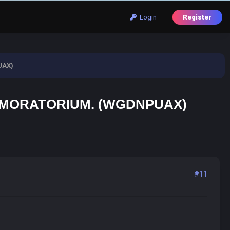
Login
Register
UAX)
 MORATORIUM. (WGDNPUAX)
#11