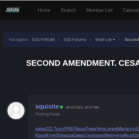
Home
Search
Member List
Calend
Navigation
:
SGS FORUM
›
SGS Forums
›
Wish List
›
Second
SECOND AMENDMENT. CESA
xquisite
06-05-2025, 06:07 AM
Posting Freak
запи
222.7
сост
PREF
Акад
Румя
Чепр
Jewe
Мага
студ
Крыс
Куле
Shir
изда
Смир
Суро
прил
West
чита
Arun
Гл