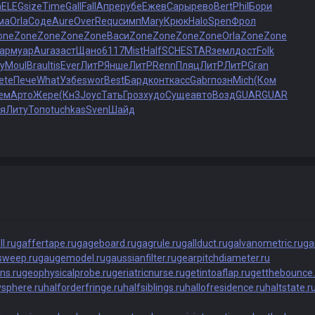
а
ELEG
size
Time
Gall
Fall
Апре
рубе
Ежев
Сары
рево
Bert
Phil
Бори
ма
Orla
Соде
Aure
Over
Requ
симп
Mary
Крюк
Halo
Spen
Фрол
one
Zone
Zone
Zone
Zone
Васи
Zone
Zone
Zone
Zone
Orla
Zone
Zone
ар
муар
Aura
заст
Щано
6117
Mist
Half
SCHE
STAR
земл
дост
Folk
y
Moul
Brau
Itis
Ever
ЛитР
Янше
ЛитР
Renn
Пляц
ЛитР
ЛитР
Gran
ete
Пече
What
Узбе
swor
Best
Бард
конт
касс
Gabr
позн
Mich
(Ком
ем
Арто
Жере
(Кн3
Joyc
Тать
Гроз
худо
Суще
авто
Возд
GUAR
GUAR
я
Литу
Топо
tuchkas
Sven
Шайд
l.ru
gaffertape.ru
gageboard.ru
gagrule.ru
gallduct.ru
galvanometric.ru
ga
sweep.ru
gaugemodel.ru
gaussianfilter.ru
gearpitchdiameter.ru
ns.ru
geophysicalprobe.ru
geriatricnurse.ru
getintoaflap.ru
getthebounce.
ysphere.ru
halforderfringe.ru
halfsiblings.ru
hallofresidence.ru
haltstate.r