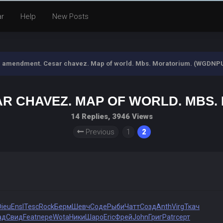
ar
Help
New Posts
 amendment. Cesar chavez. Map of world. Mbs. Moratorium. (WGDNP
R CHAVEZ. MAP OF WORLD. MBS.
14 Replies, 3946 Views
Previous
1
2
Dieu
Ensl
Tesc
Rock
Берм
Шевч
Соде
Рыби
Чатт
Созд
Anth
Virg
Ткач
ад
Свид
Feat
пере
Wota
Ники
Шаро
Eric
Фрей
John
Григ
Patr
серт