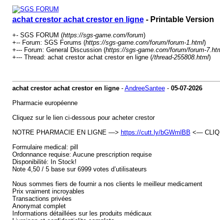
achat crestor achat crestor en ligne
- Printable Version
+- SGS FORUM (
https://sgs-game.com/forum
)
+-- Forum: SGS Forums (
https://sgs-game.com/forum/forum-1.html
)
+--- Forum: General Discussion (
https://sgs-game.com/forum/forum-7.ht
+--- Thread: achat crestor achat crestor en ligne (
/thread-255808.html
)
achat crestor achat crestor en ligne
-
AndreeSantee
-
05-07-2026
Pharmacie européenne
Cliquez sur le lien ci-dessous pour acheter crestor
NOTRE PHARMACIE EN LIGNE —>
https://cutt.ly/bGWmlBB
<— CLIQ
Formulaire medical: pill
Ordonnance requise: Aucune prescription requise
Disponibilité: In Stock!
Note 4,50 / 5 base sur 6999 votes d’utilisateurs
Nous sommes fiers de fournir a nos clients le meilleur medicament
Prix vraiment incroyables
Transactions privées
Anonymat complet
Informations détaillées sur les produits médicaux