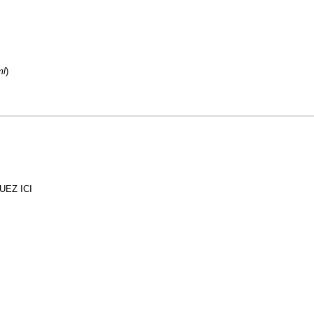
ml
)
UEZ ICI