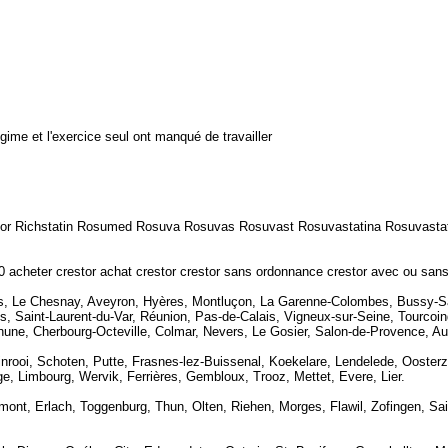
gime et l'exercice seul ont manqué de travailler
acor Richstatin Rosumed Rosuva Rosuvas Rosuvast Rosuvastatina Rosuvastat
 acheter crestor achat crestor crestor sans ordonnance crestor avec ou sans
s, Le Chesnay, Aveyron, Hyères, Montluçon, La Garenne-Colombes, Bussy-Sai
, Saint-Laurent-du-Var, Réunion, Pas-de-Calais, Vigneux-sur-Seine, Tourcoing,
ne, Cherbourg-Octeville, Colmar, Nevers, Le Gosier, Salon-de-Provence, Auba
rooi, Schoten, Putte, Frasnes-lez-Buissenal, Koekelare, Lendelede, Oosterzel
, Limbourg, Wervik, Ferrières, Gembloux, Trooz, Mettet, Evere, Lier.
tremont, Erlach, Toggenburg, Thun, Olten, Riehen, Morges, Flawil, Zofingen, 