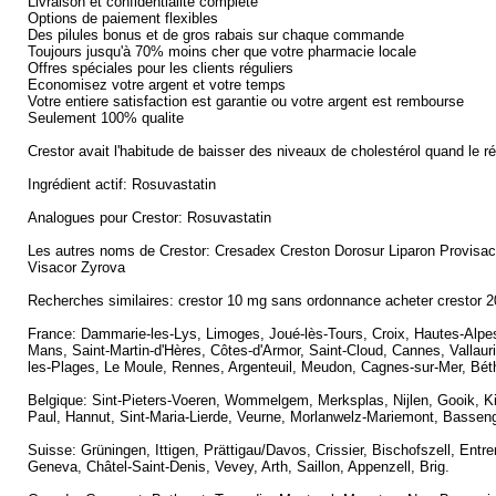
Livraison et confidentialite complete
Options de paiement flexibles
Des pilules bonus et de gros rabais sur chaque commande
Toujours jusqu'à 70% moins cher que votre pharmacie locale
Offres spéciales pour les clients réguliers
Economisez votre argent et votre temps
Votre entiere satisfaction est garantie ou votre argent est rembourse
Seulement 100% qualite
Crestor avait l'habitude de baisser des niveaux de cholestérol quand le ré
Ingrédient actif: Rosuvastatin
Analogues pour Crestor: Rosuvastatin
Les autres noms de Crestor: Cresadex Creston Dorosur Liparon Provis
Visacor Zyrova
Recherches similaires: crestor 10 mg sans ordonnance acheter crestor 20
France: Dammarie-les-Lys, Limoges, Joué-lès-Tours, Croix, Hautes-Alpe
Mans, Saint-Martin-d'Hères, Côtes-d'Armor, Saint-Cloud, Cannes, Vallauris
les-Plages, Le Moule, Rennes, Argenteuil, Meudon, Cagnes-sur-Mer, Béthu
Belgique: Sint-Pieters-Voeren, Wommelgem, Merksplas, Nijlen, Gooik, Kin
Paul, Hannut, Sint-Maria-Lierde, Veurne, Morlanwelz-Mariemont, Bassenge
Suisse: Grüningen, Ittigen, Prättigau/Davos, Crissier, Bischofszell, En
Geneva, Châtel-Saint-Denis, Vevey, Arth, Saillon, Appenzell, Brig.