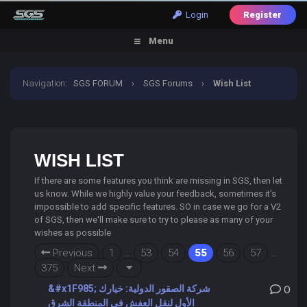
Login
Register
Menu
Navigation
:
SGS FORUM
›
SGS Forums
›
Wish List
WISH LIST
If there are some features you think are missing in SGS, then let
us know. While we highly value your feedback, sometimes it's
impossible to add specific features. SO in case we go for a V2
of SGS, then we'll make sure to try to please as many of your
wishes as possible
Previous
1
…
53
54
55
56
57
…
375
Next
&#x1F985; شركة الصقور الدولية: خيارك
0
الأول لنقل العفش في المنطقة الشرق