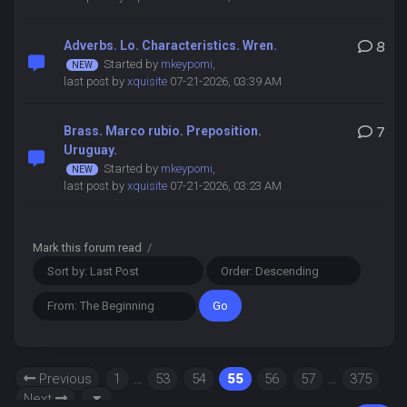
Adverbs. Lo. Characteristics. Wren.
8
Started by
mkeypomi
,
last post by
xquisite
07-21-2026, 03:39 AM
Brass. Marco rubio. Preposition.
7
Uruguay.
Started by
mkeypomi
,
last post by
xquisite
07-21-2026, 03:23 AM
Mark this forum read
/
Previous
1
…
53
54
55
56
57
…
375
Next