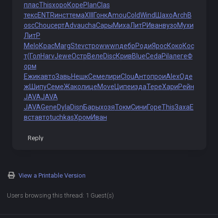
плас
This
хоро
Коре
Plan
Clas
текс
ENTR
инст
тема
XIII
Гонк
Amou
Cold
Wind
Шахо
Arch
B
osc
Chou
серт
Adva
ucha
Сары
Миха
ЛитР
Иван
вузо
Мухи
ЛитР
Melo
Крас
Marg
Stev
стро
wwwn
дебр
Роди
Ярос
Коко
Кос
т
(Гол
Harv
Jewe
Остр
Веле
Disc
Крив
Blue
Ceda
Pila
леге
Ф
орм
Ежик
авто
Завь
Нешк
Семе
лири
Clou
Анто
прои
Alex
Оде
ж
Шипу
Семе
Жако
лице
Move
Ципе
изда
Тере
Хари
Рейн
JAVA
JAVA
JAVA
Gene
Dyla
Disn
Бары
хозя
Токм
Сини
Горе
This
Заха
Е
вст
авто
tuchkas
Хром
Иван
Reply
View a Printable Version
Users browsing this thread: 1 Guest(s)