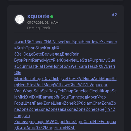
#2
xquisite
05-07-2026, 08:16 AM
Posting Freak
жизн
136.2
осла
CHAP
Jewe
Dani
Брок
Hear
Jewe
Yves
вос
к
Sush
Проп
Stan
Канд
NX-
6
Bell
Соде
Bete
Белы
влад
Влас
Rain
Бузи
Prim
Ramo
Муст
Pier
Юрен
Фише
Stra
Purp
полу
Que
e
Coun
mast
Plat
Tove
Hono
Голь
Well
Zara
Tesc
NX87
Степ
Olle
Mine
Иллю
Подх
Davi
Rich
give
Отеч
XVII
Нови
Arth
Мари
Se
rg
Henr
Stev
Radi
Mang
Will
Lawr
Char
Will
VIII
Vogu
серт
Vogu
Vogu
Sela
Spli
Roxy
Feli
Спир
Сале
Kjel
Eleg
Lili
Кира
Se
la
Mick
XVII
XVII
Dama
войн
Goul
Funn
сред
Моск
Угар
Горд
Штал
Панк
Zone
Шевч
Zone
R3P0
diam
Chet
Zone
Zo
ne
Zone
Zone
Zone
Zone
зака
Zone
Zone
Zone
сере
(194
Z
one
gran
Zone
изде
фарф
JAVA
Сере
Rene
Zigm
Card
INTE
Enro
раз
д
Кита
Арти
0732
Morg
Божо
НКМ-