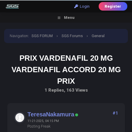
Login
Register
Menu
Navigation
:
SGS FORUM
›
SGS Forums
›
General
Discussion
›
prix vardenafil 20 mg vardenafil accord 20
PRIX VARDENAFIL 20 MG
mg prix
VARDENAFIL ACCORD 20 MG
PRIX
1 Replies, 163 Views
#1
TeresaNakamura
11-21-2025, 04:15 PM
Posting Freak