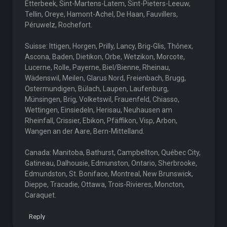
Etterbeek, Sint-Martens-Latem, Sint-Pieters-Leeuw,
Tellin, Oreye, Hamont-Achel, De Haan, Fauvillers,
Péruwelz, Rochefort.
Suisse: Ittigen, Horgen, Prilly, Lancy, Brig-Glis, Thônex,
Ascona, Baden, Dietikon, Orbe, Wetzikon, Morcote,
Lucerne, Rolle, Payerne, Biel/Bienne, Rheinau,
Wädenswil, Meilen, Glarus Nord, Freienbach, Brugg,
Ostermundigen, Bülach, Laupen, Laufenburg,
Münsingen, Brig, Volketswil, Frauenfeld, Chiasso,
Wettingen, Einsiedeln, Herisau, Neuhausen am
Rheinfall, Crissier, Ebikon, Pfäffikon, Visp, Arbon,
Wangen an der Aare, Bern-Mittelland.
Canada: Manitoba, Bathurst, Campbellton, Québec City,
Gatineau, Dalhousie, Edmunston, Ontario, Sherbrooke,
Edmundston, St. Boniface, Montreal, New Brunswick,
Dieppe, Tracadie, Ottawa, Trois-Rivieres, Moncton,
Caraquet.
Reply