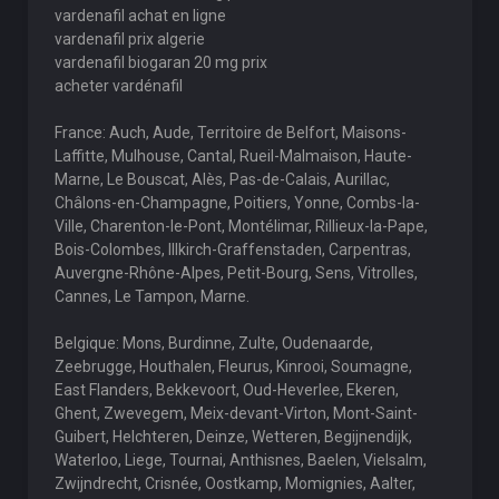
vardenafil achat en ligne
vardenafil prix algerie
vardenafil biogaran 20 mg prix
acheter vardénafil
France: Auch, Aude, Territoire de Belfort, Maisons-
Laffitte, Mulhouse, Cantal, Rueil-Malmaison, Haute-
Marne, Le Bouscat, Alès, Pas-de-Calais, Aurillac,
Châlons-en-Champagne, Poitiers, Yonne, Combs-la-
Ville, Charenton-le-Pont, Montélimar, Rillieux-la-Pape,
Bois-Colombes, Illkirch-Graffenstaden, Carpentras,
Auvergne-Rhône-Alpes, Petit-Bourg, Sens, Vitrolles,
Cannes, Le Tampon, Marne.
Belgique: Mons, Burdinne, Zulte, Oudenaarde,
Zeebrugge, Houthalen, Fleurus, Kinrooi, Soumagne,
East Flanders, Bekkevoort, Oud-Heverlee, Ekeren,
Ghent, Zwevegem, Meix-devant-Virton, Mont-Saint-
Guibert, Helchteren, Deinze, Wetteren, Begijnendijk,
Waterloo, Liege, Tournai, Anthisnes, Baelen, Vielsalm,
Zwijndrecht, Crisnée, Oostkamp, Momignies, Aalter,