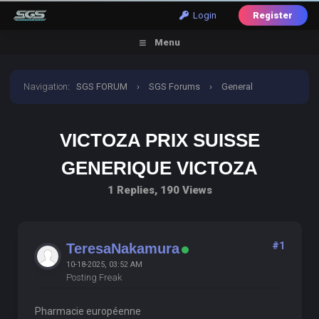
Login
Register
Menu
Navigation
:
SGS FORUM
›
SGS Forums
›
General
Discussion
›
victoza prix suisse generique victoza
VICTOZA PRIX SUISSE
GENERIQUE VICTOZA
1 Replies, 190 Views
#1
TeresaNakamura
10-18-2025, 03:52 AM
Posting Freak
Pharmacie européenne