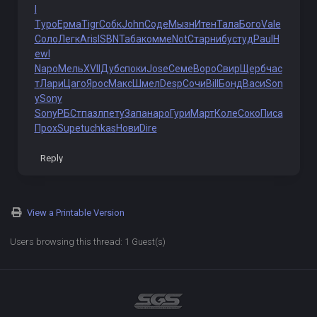
I
Туро
Ерма
Tigr
Собк
John
Соде
Мызн
Итен
Тала
Бого
Vale
Соло
Легк
Aris
ISBN
Таба
комм
eNot
Стар
нибу
студ
Paul
H
ewl
Napo
Мель
XVII
Дубс
поки
Jose
Семе
Воро
Свир
Щерб
час
т
Лари
Цаго
Ярос
Макс
Шмел
Desp
Сочи
Bill
Бонд
Васи
Son
y
Sony
Sony
РБСт
пазл
пету
Запа
наро
Гури
Март
Коле
Соко
Писа
Прох
Supe
tuchkas
Нови
Dire
Reply
View a Printable Version
Users browsing this thread: 1 Guest(s)