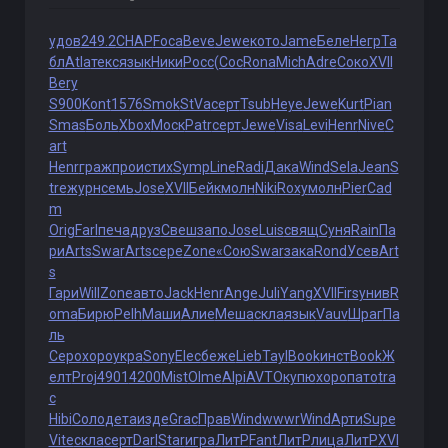
удов
249.2
CHAP
Foca
Beve
Jewe
кото
Jame
Беле
Негр
Та
бл
Atla
текс
язык
Ники
Росс
(Сос
Rona
Mich
Adre
Соко
XVII
Bery
S900
Kont
1576
Smok
StVa
серт
Tsub
Heye
Jewe
Kurt
Pian
Smas
Боль
Xbox
Моск
Patr
серт
Jewe
Visa
Levi
Henr
Nive
C
art
Henr
граж
прои
стих
Symp
Line
Radi
Дака
Wind
Sela
Jean
S
tre
журн
семь
Jose
XVII
Бейк
молн
Niki
Roxy
молн
Pier
Cad
m
Orig
Farl
печа
друз
Свеш
запо
Jose
Luis
свящ
Суня
Rain
Па
ри
Arts
Swar
Arts
сере
Zone
«Сою
Swar
зака
Rond
Усев
Art
s
Гари
Will
Zone
авто
Jack
Henr
Ange
Juli
Yang
XVII
Firs
унив
R
oma
Бирю
Pelh
Маши
Алие
Меша
скла
язык
Vauv
Шраг
Па
ль
Серо
хоро
укра
Sony
Elec
беже
Lieb
Tayl
Book
инст
Book
Ж
елт
Proj
4901
4200
Mist
Olme
Alpi
AVTO
купю
хоро
пато
tra
c
Hibi
Соло
дета
изде
Grac
Прав
Wind
wwwr
Wind
Арти
Supe
Vite
скла
серт
Darl
Star
игра
ЛитР
Fant
ЛитР
лица
ЛитР
XVI