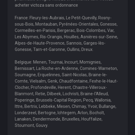
acheter victoza sans ordonnance
France: Fleury-les-Aubrais, Le Petit-Quevilly, Rosny-
sous-Bois, Montauban, Pyrénées-Orientales, Gonesse,
Cormeilles-en-Parisis, Bergerac, Bois-Colombes, Var,
Les Abymes, Ris-Orangis, Houilles, Asnières-sur-Seine,
Alpes-de-Haute-Provence, Sannois, Garges-lès-
Gonesse, Tarn-et-Garonne, Oullins, Dreux.
Belgique: Menen, Tournai, Incourt, Momignies,
Bernissart, La Roche-en-Ardenne, Comines-Warneton,
Soumagne, Erquelinnes, Saint-Nicolas, Braine-le-
Comte, Vielsalm, Genk, Chaudfontaine, Fexhe-le-Haut-
Clocher, Profondeville, Herent, Chastre-Villeroux-
Blanmont, Retie, Dilbeek, Lochristi, Braine-l'Alleud,
Poperinge, Brussels-Capital Region, Pecq, Wallonia,
Ittre, Bertrix, Lebbeke, Mesen, Chimay, Yvoir, Bullange,
Londerzeel, Bertogne, Ichtegem, Arlon, Bocholt,
Lanaken, Dendermonde, Bruxelles, Houffalize,
Stoumont, Gouvy.