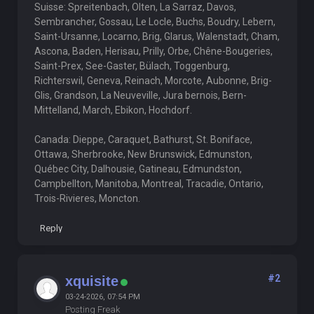
Suisse: Spreitenbach, Olten, La Sarraz, Davos,
Sembrancher, Gossau, Le Locle, Buchs, Boudry, Lebern,
Saint-Ursanne, Locarno, Brig, Glarus, Walenstadt, Cham,
Ascona, Baden, Herisau, Prilly, Orbe, Chêne-Bougeries,
Saint-Prex, See-Gaster, Bülach, Toggenburg,
Richterswil, Geneva, Reinach, Morcote, Aubonne, Brig-
Glis, Grandson, La Neuveville, Jura bernois, Bern-
Mittelland, March, Ebikon, Hochdorf.
Canada: Dieppe, Caraquet, Bathurst, St. Boniface,
Ottawa, Sherbrooke, New Brunswick, Edmunston,
Québec City, Dalhousie, Gatineau, Edmundston,
Campbellton, Manitoba, Montreal, Tracadie, Ontario,
Trois-Rivieres, Moncton.
Reply
#2
xquisite
03-24-2026, 07:54 PM
Posting Freak