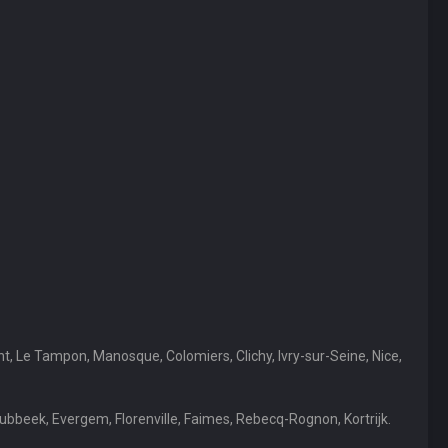
nt, Le Tampon, Manosque, Colomiers, Clichy, Ivry-sur-Seine, Nice,
bbeek, Evergem, Florenville, Faimes, Rebecq-Rognon, Kortrijk.