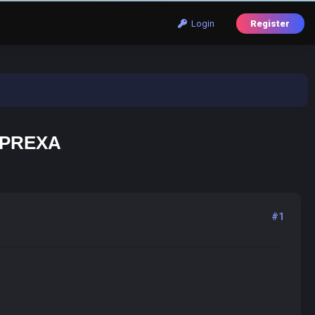
Login
Register
YPREXA
#1