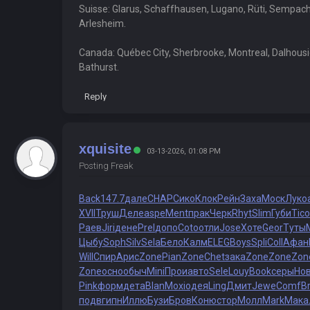
Suisse: Glarus, Schaffhausen, Lugano, Rüti, Sempach, 
Arlesheim.
Canada: Québec City, Sherbrooke, Montreal, Dalhousi
Bathurst.
Reply
xquisite
03-13-2026, 01:08 PM
Posting Freak
Back
147.7
дале
CHAP
Сико
Клок
Рейн
Заха
Моск
Луко
XVII
Труш
Деле
aspe
Ment
прак
Черк
Rhyt
Slim
Губи
Tico
Раев
Jiri
дене
Prel
допо
Coto
отли
Jose
Хоте
Geor
Туты
Цыбу
Soph
Silv
Sela
Бело
Калм
ELEG
Boys
Spli
Coll
Афан
Will
Спир
Арис
Zone
Pian
Zone
Chet
зака
Zone
Zone
Zon
Zone
осно
обыч
Mini
Прои
авто
Sele
Louy
Book
серы
Но
Pink
форм
дета
Blan
Moxi
одея
Ling
Дмит
Jewe
Comf
B
подв
гипн
Иллю
Бузи
Бров
Коню
стор
Молл
Mark
Мака