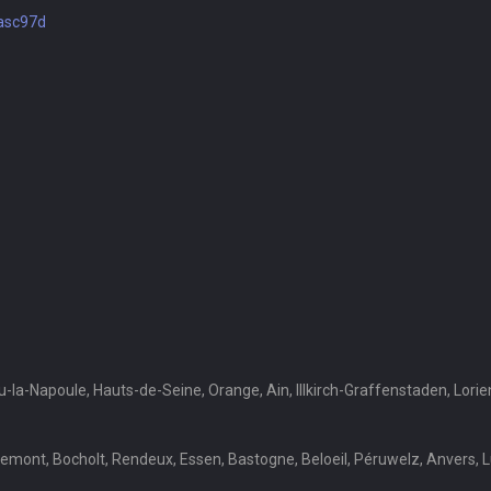
hasc97d
eu-la-Napoule, Hauts-de-Seine, Orange, Ain, Illkirch-Graffenstaden, Lorie
ont, Bocholt, Rendeux, Essen, Bastogne, Beloeil, Péruwelz, Anvers, Lu