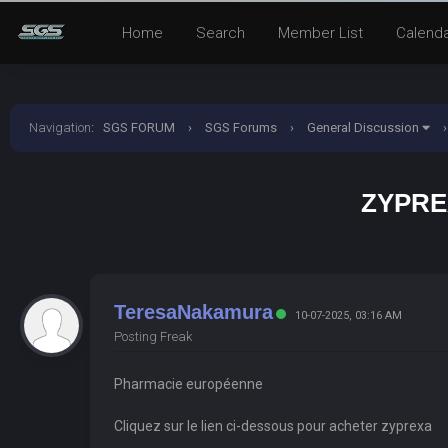
Home
Search
Member List
Calend
Navigation
:
SGS FORUM
›
SGS Forums
›
General Discussion
›
ZYPRE
TeresaNakamura
10-07-2025, 03:16 AM
Posting Freak
Pharmacie européenne
Cliquez sur le lien ci-dessous pour acheter zyprexa