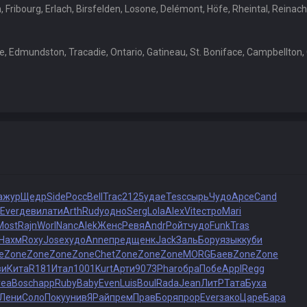
Fribourg, Erlach, Birsfelden, Losone, Delémont, Höfe, Rheintal, Reinach
e, Edmundston, Tracadie, Ontario, Gatineau, St. Boniface, Campbellton
ажур
Щедр
Side
Росс
Bell
Trac
2125
удае
Tesc
сырь
Чудо
Арсе
Cand
Ever
деви
лати
Arth
Rudy
одно
Serg
Lola
Alex
Vite
стро
Mari
Most
Rajn
Worl
Nanc
Alek
Женс
Ревя
Andr
Ройт
чудо
Funk
Tras
Нахм
Roxy
Jose
худо
Anne
пред
щенк
Jack
Заль
Бору
язык
куби
e
Zone
Zone
Zone
Zone
Chet
Zone
Zone
Zone
MORG
Баев
Zone
Zone
ви
Кита
R181
Итал
1001
Kurt
Арти
9073
Phar
обра
Побе
Appl
Regg
rea
Bosc
happ
Ruby
Baby
Even
Luis
Boul
Rada
Jean
ЛитР
Тата
Буха
Лени
Соло
Поку
унив
ЯРай
прем
Прав
Боря
прор
Ever
зако
Царе
Бара