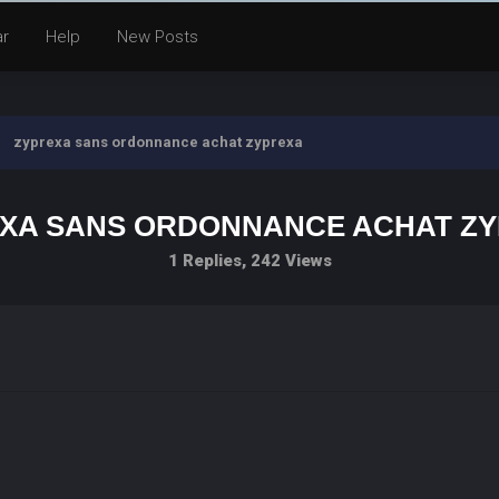
ar
Help
New Posts
zyprexa sans ordonnance achat zyprexa
XA SANS ORDONNANCE ACHAT Z
1 Replies, 242 Views