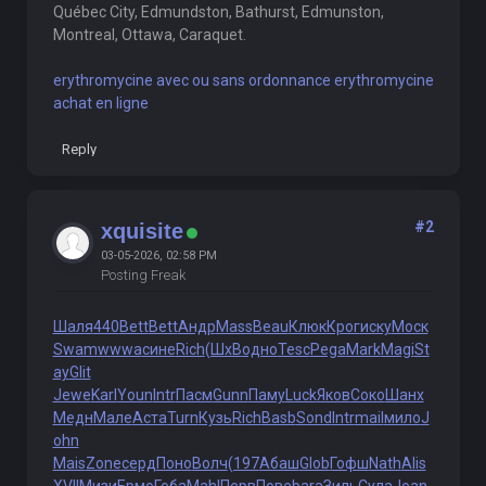
Québec City, Edmundston, Bathurst, Edmunston,
Montreal, Ottawa, Caraquet.
erythromycine avec ou sans ordonnance erythromycine
achat en ligne
Reply
#2
xquisite
03-05-2026, 02:58 PM
Posting Freak
Шаля
440
Bett
Bett
Андр
Mass
Beau
Клюк
Крог
иску
Моск
Swam
wwwa
сине
Rich
(ШхВ
одно
Tesc
Pega
Mark
Magi
St
ay
Glit
Jewe
Karl
Youn
Intr
Пасм
Gunn
Паму
Luck
Яков
Соко
Шанх
Медн
Мале
Аста
Turn
Кузь
Rich
Basb
Sond
Intr
mail
мило
J
ohn
Mais
Zone
серд
Поно
Волч
(197
Абаш
Glob
Гофш
Nath
Alis