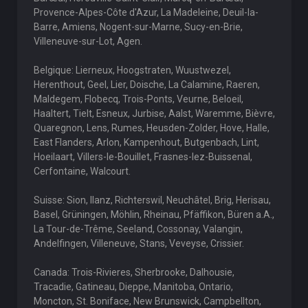
Provence-Alpes-Côte d'Azur, La Madeleine, Deuil-la-
Barre, Amiens, Nogent-sur-Marne, Sucy-en-Brie,
Villeneuve-sur-Lot, Agen.
Belgique: Lierneux, Hoogstraten, Wuustwezel,
Herenthout, Geel, Lier, Doische, La Calamine, Raeren,
Maldegem, Flobecq, Trois-Ponts, Veurne, Beloeil,
Haaltert, Tielt, Esneux, Jurbise, Aalst, Waremme, Bièvre,
Quaregnon, Lens, Rumes, Heusden-Zolder, Hove, Halle,
East Flanders, Arlon, Kampenhout, Butgenbach, Lint,
Hoeilaart, Villers-le-Bouillet, Frasnes-lez-Buissenal,
Cerfontaine, Walcourt.
Suisse: Sion, Ilanz, Richterswil, Neuchâtel, Brig, Herisau,
Basel, Grüningen, Möhlin, Rheinau, Pfäffikon, Büren a.A.,
La Tour-de-Trême, Seeland, Cossonay, Valangin,
Andelfingen, Villeneuve, Stans, Veveyse, Crissier.
Canada: Trois-Rivieres, Sherbrooke, Dalhousie,
Tracadie, Gatineau, Dieppe, Manitoba, Ontario,
Moncton, St. Boniface, New Brunswick, Campbellton,