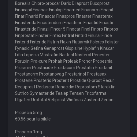
Borealis Chibro-proscar Daric Dilaprost Eucoprost
Finacapil Finahair Finalop Finamed Finanorm Finapil
Finar Finarid Finascar Finaspros Finaster Finasterax
Finasterida Finasteridum Finasterin Finastid Finastir
Finastéride Finazil Fincar 5 Finocar Finol Finpro Finpros
Finprostat Finster Fintex Fintral Fintrid Finural Firide
Fisterid Fisteride Fistrin Flaxin Flutiamik Folcres Folister
Fynasid Gefina Genaprost Glopisine Hyplafin Kinscar
Lifin Lopecia Mostrafin Nasteril Nasterol Penester
Poruxin Pro-cure Prohair Proleak Pronor Propeshia
Prosmin Prostacide Prostacom Prostafin Prostanil
Prostanorm Prostanovag Prostarinol Prostasax
Prostene Prosterid Prosterit Prostide Q-prost Recur
Reduprost Reduscar Renacidin Reprostom Sterakfin
Sutrico Symasteride Tealep Tensen Tricofarma
Ulgafen Urototal Vetiprost Winfinas Zasterid Zerlon
Propecia 5mg
€0.56 pour la pilule
Propecia 1mg