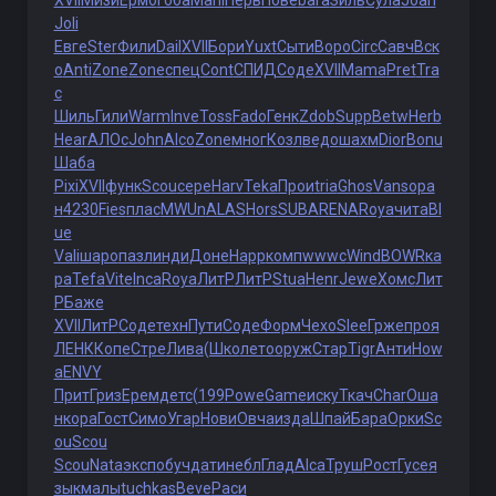
XVII
Мизи
Ермо
Гоба
Mahl
Перв
Пове
bara
Зиль
Сула
Joan
Joli
Евге
Ster
Фили
Dail
XVII
Бори
Yuxt
Сыти
Воро
Circ
Савч
Вск
о
Anti
Zone
Zone
спец
Cont
СПИД
Соде
XVII
Mama
Pret
Tra
c
Шиль
Гили
Warm
Inve
Toss
Fado
Генк
Zdob
Supp
Betw
Herb
Hear
АЛОс
John
Alco
Zone
мног
Козл
ведо
шахм
Dior
Bonu
Шаба
Pixi
XVII
функ
Scou
сере
Harv
Teka
Прои
tria
Ghos
Vans
ора
н
4230
Fies
плас
MWUn
ALAS
Hors
SUBA
RENA
Roya
чита
Bl
ue
Vali
шаро
пазл
инди
Доне
Happ
комп
wwwc
Wind
BOWR
ка
ра
Tefa
Vite
Inca
Roya
ЛитР
ЛитР
Stua
Henr
Jewe
Хомс
Лит
Р
Баже
XVII
ЛитР
Соде
техн
Пути
Соде
Форм
Чехо
Slee
Грже
проя
ЛЕНК
Копе
Стре
Лива
(Шко
лето
оруж
Стар
Tigr
Анти
How
a
ENVY
Прит
Гриз
Ерем
детс
(199
Powe
Game
иску
Ткач
Char
Оша
н
кора
Гост
Симо
Угар
Нови
Овча
изда
Шпай
Бара
Орки
Sc
ou
Scou
Scou
Nata
эксп
обуч
дати
небл
Глад
Alca
Труш
Рост
Гусе
я
зык
малы
tuchkas
Beve
Раси