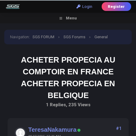
Login
Register
Menu
Navigation
:
SGS FORUM
›
SGS Forums
›
General
Discussion
›
acheter propecia au comptoir en france
ACHETER PROPECIA AU
acheter propecia en belgique
COMPTOIR EN FRANCE
ACHETER PROPECIA EN
BELGIQUE
1 Replies, 235 Views
#1
TeresaNakamura