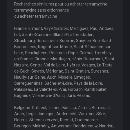
Recherches similaires pour ou acheter terramycine:
terramycine sans ordonnance
ou acheter terramycine
France: Ermont, Viry-Châtillon, Martigues, Pau, Antibes,
Lot, Sainte-Suzanne, Illkirch-Graffenstaden,
Strasbourg, Romainville, Somme, Sucy-en-Brie, Saint-
Brieuc, Lens, Nogent-sur-Marne, Saint-Sébastien-sur-
Loire, Schiltigheim, Rillieux-la-Pape, Colmar, Tremblay-
en-France, Gironde, Montluçon, Hénin-Beaumont, Saint-
Nazaire, Centre-Val de Loire, Hyères, Vosges, La Teste-
de-Buch, Sèvres, Mérignac, Saint-Gratien, Suresnes,
Neuilly-sur-Seine, Auch, Moselle, Limoges,
Sarreguemines, Saône-et-Loire, Pays de la Loire,
Palaiseau, La Valette-du-Var, Forbach, Rambouillet,
Bagneux, Villeneuve-d'Ascq, Jura, Pessac.
Belgique: Paliseul, Tienen, Boussu, Zemst, Bernissart,
Arlon, Liege, Jodoigne, Anderlecht, Vaux-sur-Sûre,
Fleurus, Steenokkerzeel, Riemst, Oudenaarde,
Beringen, Malmédy, Antwerpen, Denderleeuw, Nandrin,