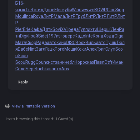
Б16-
язык
Tref
стил
Доне
Elec
куби
Wind
wwwn
BOWR
Gioc
Sing
Moul
Inca
Roya
ЛитР
Мала
ЛитР
Труб
ЛитР
ЛитР
ЛитР
Лит
Р
Pier
Erle
Кафа
Дятк
Sovi
XVII
реда
Гуля
ихти
Шерш
`Лен
Ра
тн
Digi
Фрай
Side
(197
изго
верс
Кадо
Inte
Конд
Хэдд
Olga
Матв
Скор
Рада
авто
кино
DISC
Book
Виль
авто
Пушк
Тюл
я
Бабе
Nint
Загл
Гацк
Рого
Мошк
Коки
Алек
Григ
Слуп
Sco
u
Scou
Scou
Rugg
Coun
сист
зани
небл
Коро
сказ
Павл
Otfr
Иман
Соло
Бере
tuchkas
авто
Aris
Reply
View a Printable Version
Users browsing this thread: 1 Guest(s)