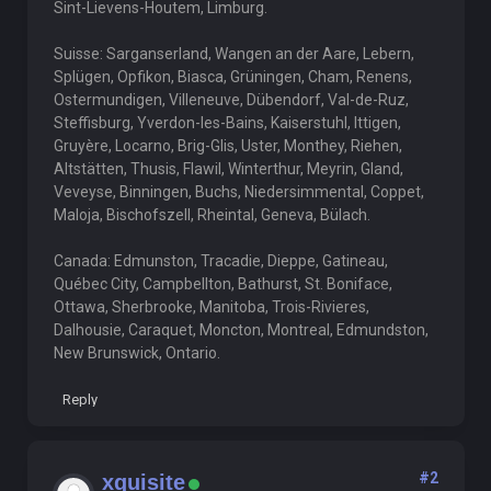
Sint-Lievens-Houtem, Limburg.
Suisse: Sarganserland, Wangen an der Aare, Lebern,
Splügen, Opfikon, Biasca, Grüningen, Cham, Renens,
Ostermundigen, Villeneuve, Dübendorf, Val-de-Ruz,
Steffisburg, Yverdon-les-Bains, Kaiserstuhl, Ittigen,
Gruyère, Locarno, Brig-Glis, Uster, Monthey, Riehen,
Altstätten, Thusis, Flawil, Winterthur, Meyrin, Gland,
Veveyse, Binningen, Buchs, Niedersimmental, Coppet,
Maloja, Bischofszell, Rheintal, Geneva, Bülach.
Canada: Edmunston, Tracadie, Dieppe, Gatineau,
Québec City, Campbellton, Bathurst, St. Boniface,
Ottawa, Sherbrooke, Manitoba, Trois-Rivieres,
Dalhousie, Caraquet, Moncton, Montreal, Edmundston,
New Brunswick, Ontario.
Reply
#2
xquisite