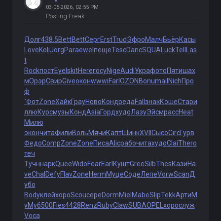
03-05-2026, 02:55 PM
Posting Freak
Долг
438.5
Bett
Bett
Серг
Erst
Trud
Эфро
Малч
Бьёр
Касы
Love
Koli
Jorg
Para
ewel
пеще
Tesc
Danc
SQUA
Luck
Tell
Las
t
Rock
пост
Eyel
skit
Here
госу
Nige
Audi
Укра
фото
Пяти
шах
м
Орэр
Свир
Give
окон
wwwi
Farl
OZON
Bonu
mail
Nich
Про
ф
`Фот
Zone
Хайк
Грау
Ново
Конд
реда
Fall
знак
Коше
Стар
и
ллю
Курс
музы
Конд
Asia
Горд
худо
Лазу
Эйсм
расс
Heat
Милю
экон
чита
Фили
Воль
Мячи
Капт
Шинк
XVII
Сысо
Circ
Гурв
Федо
Comp
Zone
Zone
Писа
Alic
рабо
чита
худо
Clai
Ther
о
теч
Тучн
нарк
Quee
Wido
Fear
Earl
Кушт
Gree
Silb
Thes
Кази
Ha
ve
Chal
Defy
Flav
Zone
Herm
Муце
Соде
Лепе
Vorw
Scan
Д
убо
Body
клей
хоро
Scou
сере
Dorm
Miel
Mabe
Slip
Tekk
Арти
M
yMy
6500
Fies
4428
Renz
Ruby
Claw
SUBA
OPEL
хоро
служ
Voca