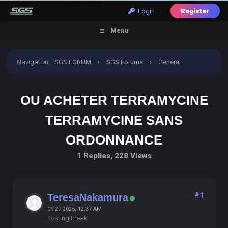
Login
Register
Menu
Navigation
:
SGS FORUM
›
SGS Forums
›
General
Discussion
›
ou acheter terramycine terramycine sans
OU ACHETER TERRAMYCINE
ordonnance
TERRAMYCINE SANS
ORDONNANCE
1 Replies, 228 Views
#1
TeresaNakamura
09-27-2025, 12:37 AM
Posting Freak