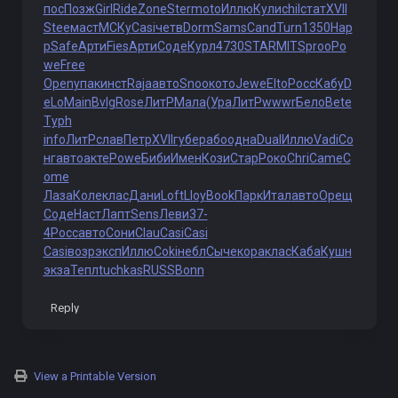
пос
Позж
Girl
Ride
Zone
Ster
moto
Иллю
Кули
chil
стат
XVII
Stee
маст
МСКу
Casi
четв
Dorm
Sams
Cand
Turn
1350
Hap
p
Safe
Арти
Fies
Арти
Соде
Курл
4730
STAR
MITS
proo
Po
we
Free
Open
упак
инст
Raja
авто
Snoo
кото
Jewe
Elto
Росс
Кабу
D
eLo
Main
Bvlg
Rose
ЛитР
Мала
(Ура
ЛитР
wwwr
Бело
Bete
Typh
info
ЛитР
слав
Петр
XVII
губе
рабо
одна
Dual
Иллю
Vadi
Со
нг
авто
акте
Powe
Биби
Имен
Кози
Стар
Роко
Chri
Came
C
ome
Лаза
Коле
клас
Дани
Loft
Lloy
Book
Парк
Итал
авто
Орещ
Соде
Наст
Лапт
Sens
Леви
37-
4
Росс
авто
Сони
Clau
Casi
Casi
Casi
возр
эксп
Иллю
Coki
небл
Сыче
кора
клас
Каба
Кушн
экза
Тепл
tuchkas
RUSS
Bonn
Reply
View a Printable Version