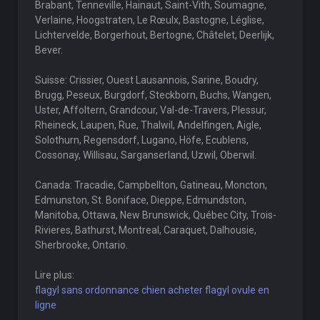
Brabant, Tenneville, Hainaut, Saint-Vith, Soumagne,
Verlaine, Hoogstraten, Le Rœulx, Bastogne, Léglise,
Lichtervelde, Borgerhout, Bertogne, Châtelet, Deerlijk,
Bever.
Suisse: Crissier, Ouest Lausannois, Sarine, Boudry,
Brugg, Peseux, Burgdorf, Steckborn, Buchs, Wangen,
Uster, Affoltern, Grandcour, Val-de-Travers, Plessur,
Rheineck, Laupen, Rue, Thalwil, Andelfingen, Aigle,
Solothurn, Regensdorf, Lugano, Höfe, Ecublens,
Cossonay, Willisau, Sarganserland, Uzwil, Oberwil.
Canada: Tracadie, Campbellton, Gatineau, Moncton,
Edmunston, St. Boniface, Dieppe, Edmundston,
Manitoba, Ottawa, New Brunswick, Québec City, Trois-
Rivieres, Bathurst, Montreal, Caraquet, Dalhousie,
Sherbrooke, Ontario.
Lire plus:
flagyl sans ordonnance chien acheter flagyl ovule en
ligne