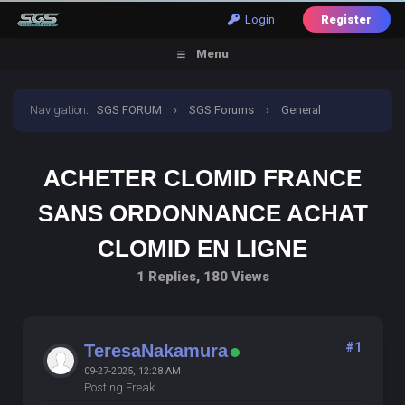
Login
Register
Menu
Navigation
:
SGS FORUM
›
SGS Forums
›
General
Discussion
›
acheter clomid france sans ordonnance
ACHETER CLOMID FRANCE
achat clomid en ligne
SANS ORDONNANCE ACHAT
CLOMID EN LIGNE
1 Replies, 180 Views
#1
TeresaNakamura
09-27-2025, 12:28 AM
Posting Freak