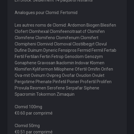
En Stock: Seulement 14 paquets restants
Analogues pour Clomid: Fertomid
Les autres noms de Clomid: Ardomon Biogen Blesifen
Clofert Clomhexal Clomifeencitraat cf Clomifen
Clomifene Clomifeno Clomifenum Clomifert
Clomipheni Clomivid Clomoval Clostilbegyt Clovul
Dufine Duinum Dyneric Fensipros Fermid Fermil Fertab
Fertil Fertilan Fertin Fetrop Genoclom Genozym
Gonaphene Gravosan Ikaclomin Indovar Klomen
Klomifen Kyliformon Milophene Ofertil Omifin Orifen
Ova-mit Ovinum Ovipreg Ovofar Ovuclon Ovulet
Pergotime Phenate Pinfetil Pioner Profertil Prolifen
Provula Reomen Serofene Serpafar Siphene
Spacromin Tokormon Zimaquin
Clomid 100mg
€0.60 par comprimé
Clomid 50mg
€0.51 par comprimé