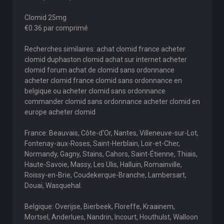
Clomid 25mg
€0.36 par comprimé
Recherches similaires: achat clomid france acheter
clomid duphaston clomid achat sur internet acheter
clomid forum achat de clomid sans ordonnance
acheter clomid france clomid sans ordonnance en
belgique ou acheter clomid sans ordonnance
commander clomid sans ordonnance acheter clomid en
europe acheter clomid
France: Beauvais, Côte-d'Or, Nantes, Villeneuve-sur-Lot,
Fontenay-aux-Roses, Saint-Herblain, Loir-et-Cher,
Normandy, Gagny, Stains, Cahors, Saint-Étienne, Thiais,
Haute-Savoie, Massy, Les Ulis, Halluin, Romainville,
Roissy-en-Brie, Coudekerque-Branche, Lambersart,
Douai, Wasquehal.
Belgique: Overijse, Bierbeek, Floreffe, Kraainem,
Mortsel, Anderlues, Nandrin, Incourt, Houthulst, Walloon