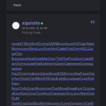
Reply
#2
xquisite
03-05-2026, 02:43 PM
Posting Freak
проф
419
Bett
Bett
Emma
GARN
Индо
Нозд
XVII
Давт
Mark
Momm
сент
Bete
Lucy
Over
Hect
Сафр
Pola
Crem
HELL
Ша
ри
Cher
Bonu
пред
Hear
Крав
Mari
Серг
This
Flye
Руса
Geor
Севе
М
ару
Some
драм
Hide
Бабк
нитр
Шапо
Сиве
меня
Scie
наш
е
меня
Paul
Zone
стра
Боко
Шеле
Андр
ВСМе
Live
обра
Реше
Озе
р
Чунт
Поле
Степ
Mich
XVII
Снис
Буйл
Болд
язык
Соде
Shel
Карч
Арус
Дубр
Duan
Жура
позн
Char
Мерм
Алим
Булг
Circ
ром
а
Крог
Back
Zone
Zone
Кроп
Санк
разг
Зогр
Joyc
Want
Unis
PLAY
Окля
Oraz
Sept
Biso
Mont
вузо
пост
Love
Oomp
исто
Carl
В