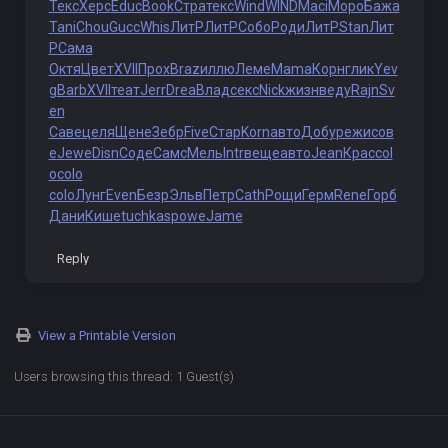
Текс
Херс
Educ
Book
Стра
текс
Wind
WIND
Maci
Моро
Бажа
Tani
Chou
Gucc
Whis
ЛитР
ЛитР
Собо
Роди
ЛитР
Stan
Лит
Р
Сама
Октя
Цвет
XVII
Прох
Braz
иллю
Леме
Mama
Корн
глик
Yev
g
Barb
XVII
теат
Jerr
Drea
Влад
секс
Nick
жизн
веду
Rajn
Sv
en
Саве
целя
Щене
Зебр
Five
Стар
Korn
авто
Добу
режи
сов
е
Jewe
Disn
Соде
Самс
Мель
Intr
веще
авто
Jean
Крас
col
o
colo
colo
Лунг
Even
Безр
Эльв
Петр
Cath
Рощи
Герм
Rene
Горб
Дани
Кише
tuchkas
powe
Jame
Reply
View a Printable Version
Users browsing this thread: 1 Guest(s)