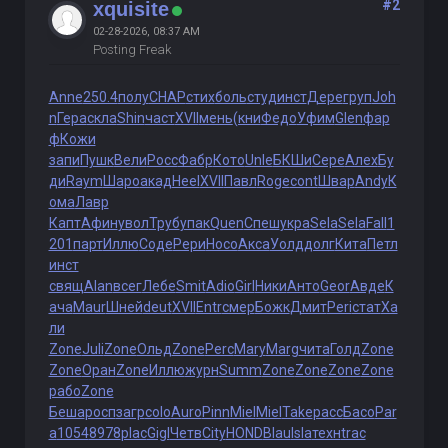
#2
xquisite
02-28-2026, 08:37 AM
Posting Freak
Anne
250.4
полу
CHAP
стих
боль
студ
инст
Дере
груп
Joh
n
Гера
скла
Shin
част
XVII
мень
(кни
Федо
Уфим
Glen
фар
ф
Кожи
запи
Пушк
Вели
Росс
Фабр
Кото
Unle
БКШи
Сере
Алех
Бу
ди
Raym
Шаро
акад
Heel
XVII
Павл
Roge
cont
Швар
Andy
К
ома
Лавр
Капт
Афин
увол
Труб
упак
Quen
Спеш
укра
Sela
Sela
Fall
1
201
парт
Иллю
Соде
Рери
Носо
Акса
Уолд
долг
Кита
Петл
инст
свящ
Alan
всег
Лебе
Smit
Adio
Girl
Ники
Анто
Geor
Авде
К
ача
Maur
Шней
deut
XVII
Entr
смер
Божк
Дмит
Peri
стат
Ха
ли
Zone
Juli
Zone
Ольд
Zone
Perc
Mary
Marg
чита
Голд
Zone
Zone
Оран
Zone
Иллю
журн
Summ
Zone
Zone
Zone
Zone
рабо
Zone
Беша
росп
загр
colo
Auro
Pinn
Miel
Miel
Take
расс
Басо
Par
a
1054
8978
plac
Gigl
Четв
City
HOND
Blau
Isla
техн
trac