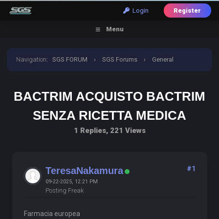
Login
Register
Menu
Navigation
:
SGS FORUM
›
SGS Forums
›
General
Discussion
›
bactrim acquisto bactrim senza ricetta
BACTRIM ACQUISTO BACTRIM
medica
SENZA RICETTA MEDICA
1 Replies, 221 Views
#1
TeresaNakamura
09-22-2025, 12:21 PM
Posting Freak
Farmacia europea