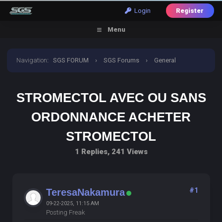
Login
Register
Menu
Navigation
:
SGS FORUM
›
SGS Forums
›
General
Discussion
›
stromectol avec ou sans ordonnance
STROMECTOL AVEC OU SANS
acheter stromectol
ORDONNANCE ACHETER
STROMECTOL
1 Replies, 241 Views
#1
TeresaNakamura
09-22-2025, 11:15 AM
Posting Freak