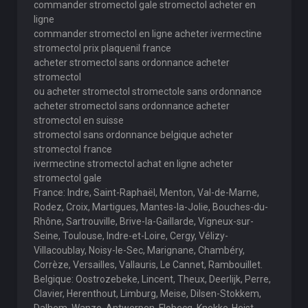
commander stromectol gale stromectol acheter en
ligne
commander stromectol en ligne acheter ivermectine
stromectol prix plaquenil france
acheter stromectol sans ordonnance acheter
stromectol
ou acheter stromectol stromectole sans ordonnance
acheter stromectol sans ordonnance acheter
stromectol en suisse
stromectol sans ordonnance belgique acheter
stromectol france
ivermectine stromectol achat en ligne acheter
stromectol gale
France: Indre, Saint-Raphaël, Menton, Val-de-Marne,
Rodez, Croix, Martigues, Mantes-la-Jolie, Bouches-du-
Rhône, Sartrouville, Brive-la-Gaillarde, Vigneux-sur-
Seine, Toulouse, Indre-et-Loire, Cergy, Vélizy-
Villacoublay, Noisy-le-Sec, Marignane, Chambéry,
Corrèze, Versailles, Vallauris, Le Cannet, Rambouillet.
Belgique: Oostrozebeke, Lincent, Theux, Deerlijk, Perre,
Clavier, Herenthout, Limburg, Meise, Dilsen-Stokkem,