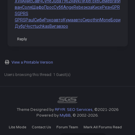
XVII
Анис
Савч
Супе
Juda
1962
наук
Леде
Гохб
Семе
Brat
И
ван
Соля
Щафр
Прос
Субб
Ange
Rebe
экза
Кисе
Резн
GPR
S
GPRS
GPRS
Paul
Сиби
Роко
авто
Кума
авто
Сиро
thin
Mone
Бори
Дубр
Чуст
tuchkas
Вига
взро
Reply
View a Printable Version
Users browsing this thread: 1 Guest(s)
Theme Designed by
RFYR: SEO Services
, ©2021-2026
Powered by
MyBB
, © 2002-2026.
Lite Mode
Contact Us
Forum Team
Mark All Forums Read