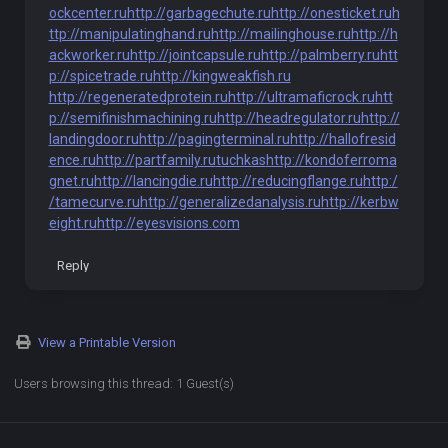
ockcenter.ru
http://garbagechute.ru
http://onesticket.ru
h
ttp://manipulatinghand.ru
http://mailinghouse.ru
http://h
ackworker.ru
http://jointcapsule.ru
http://palmberry.ru
htt
p://spicetrade.ru
http://kingweakfish.ru
http://regeneratedprotein.ru
http://ultramaficrock.ru
htt
p://semifinishmachining.ru
http://headregulator.ru
http://
landingdoor.ru
http://pagingterminal.ru
http://hallofresid
ence.ru
http://partfamily.ru
tuchkas
http://kondoferroma
gnet.ru
http://lancingdie.ru
http://reducingflange.ru
http:/
/tamecurve.ru
http://generalizedanalysis.ru
http://kerbw
eight.ru
http://eyesvisions.com
Reply
View a Printable Version
Users browsing this thread: 1 Guest(s)