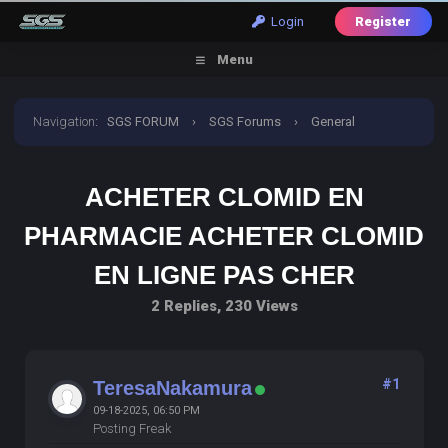
Login
Register
Menu
Navigation
:
SGS FORUM
›
SGS Forums
›
General
Discussion
›
acheter clomid en pharmacie acheter
ACHETER CLOMID EN
clomid en ligne pas cher
PHARMACIE ACHETER CLOMID
EN LIGNE PAS CHER
2 Replies, 230 Views
#1
TeresaNakamura
09-18-2025, 06:50 PM
Posting Freak