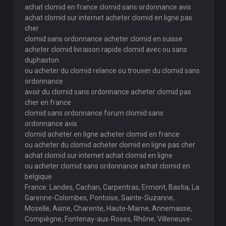
achat clomid en france clomid sans ordonnance avis
achat clomid sur internet acheter clomid en ligne pas
cher
clomid sans ordonnance acheter clomid en suisse
acheter clomid livraison rapide clomid avec ou sans
duphaston
ou acheter du clomid relance ou trouver du clomid sans
ordonnance
avoir du clomid sans ordonnance acheter clomid pas
cher en france
clomid sans ordonnance forum clomid sans
ordonnance avis
clomid acheter en ligne acheter clomid en france
ou acheter du clomid acheter clomid en ligne pas cher
achat clomid sur internet achat clomid en ligne
ou acheter clomid sans ordonnance achat clomid en
belgique
France: Landes, Cachan, Carpentras, Ermont, Bastia, La
Garenne-Colombes, Pontoise, Sainte-Suzanne,
Moselle, Aisne, Charente, Haute-Marne, Annemasse,
Compiègne, Fontenay-aux-Roses, Rhône, Villeneuve-