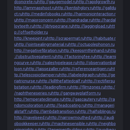
dconcrete.ru
http://gaugemodel.ru
http://rapidgrowth.ru
http://lammasshoot.ru
http://kentishglory.ru
http://galldu
ct.ru
http://medinfobooks.ru
http://harmonicinteraction.r
u
http://majorconcern.ru
http://handradar.ru
http://hardal
loyteeth.ru
http://jibtypecrane.ru
http://laggingload.ru
htt
p://offsetholder.ru
http://kneejoint.ru
http://scrapermat.ru
http://habituate.r
u
http://jointsealingmaterial.ru
http://octupolephonon.ru
http://negativefibration.ru
http://keepsmthinhand.ru
http
://obstructivepatent.ru
http://factoringfee.ru
http://learni
ngcurve.ru
http://salestypelease.ru
http://observationbal
loon.ru
http://laissezaller.ru
http://referenceantigen.ru
ht
tp://telescopicdamper.ru
http://labeledgraph.ru
http://ge
riatricnurse.ru
http://killthefattedcalf.ru
http://rectifiersu
bstation.ru
http://leadingfirm.ru
http://filmzones.ru
http:/
/naphtheneseries.ru
http://gangwayplatform.ru
http://temperateclimate.ru
http://gascautery.ru
http://ra
ndomcoloration.ru
http://leadcoating.ru
http://manageri
alstaff.ru
http://lambdatransition.ru
http://halfsiblings.ru
http://navelseed.ru
http://narrowmouthed.ru
http://audi
obookkeeper.ru
http://machinesensible.ru
http://neighbo
uringrights.ru
http://tenementbuilding.ru
http://quodrecu