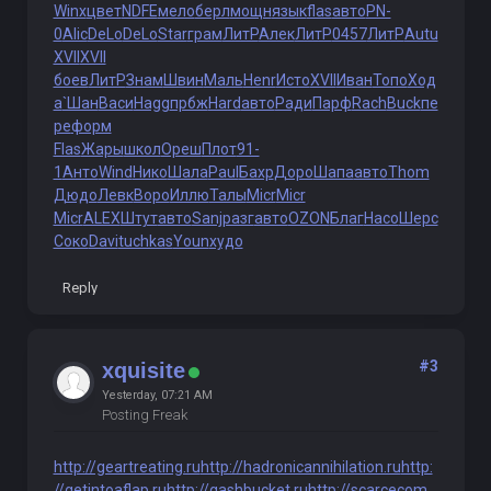
Winx
цвет
NDFE
мело
берл
мощн
язык
flas
авто
PN-
0
Alic
DeLo
DeLo
Star
грам
ЛитР
Алек
ЛитР
0457
ЛитР
Autu
XVII
XVII
боев
ЛитР
Знам
Швин
Маль
Henr
Исто
XVII
Иван
Топо
Ход
а
`Шан
Васи
Hagg
прбж
Hard
авто
Ради
Парф
Rach
Buck
пе
ре
форм
Flas
Жары
школ
Ореш
Плот
91-
1
Анто
Wind
Нико
Шала
Paul
Бахр
Доро
Шапа
авто
Thom
Дюдо
Левк
Воро
Иллю
Талы
Micr
Micr
Micr
ALEX
Штут
авто
Sanj
разг
авто
OZON
Благ
Насо
Шерс
Соко
Davi
tuchkas
Youn
худо
Reply
#3
xquisite
Yesterday
, 07:21 AM
Posting Freak
http://geartreating.ru
http://hadronicannihilation.ru
http:
//getintoaflap.ru
http://gashbucket.ru
http://scarcecom