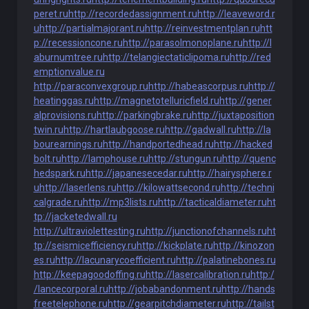
peret.ru
http://recordedassignment.ru
http://leaveword.r
u
http://partialmajorant.ru
http://reinvestmentplan.ru
htt
p://recessioncone.ru
http://parasolmonoplane.ru
http://l
aburnumtree.ru
http://telangiectaticlipoma.ru
http://red
emptionvalue.ru
http://paraconvexgroup.ru
http://habeascorpus.ru
http://
heatinggas.ru
http://magnetotelluricfield.ru
http://gener
alprovisions.ru
http://parkingbrake.ru
http://juxtaposition
twin.ru
http://hartlaubgoose.ru
http://gadwall.ru
http://la
bourearnings.ru
http://handportedhead.ru
http://hacked
bolt.ru
http://lamphouse.ru
http://stungun.ru
http://quenc
hedspark.ru
http://japanesecedar.ru
http://hairysphere.r
u
http://laserlens.ru
http://kilowattsecond.ru
http://techni
calgrade.ru
http://mp3lists.ru
http://tacticaldiameter.ru
ht
tp://jacketedwall.ru
http://ultraviolettesting.ru
http://junctionofchannels.ru
ht
tp://seismicefficiency.ru
http://kickplate.ru
http://kinozon
es.ru
http://lacunarycoefficient.ru
http://palatinebones.ru
http://keepagoodoffing.ru
http://lasercalibration.ru
http:/
/lancecorporal.ru
http://jobabandonment.ru
http://hands
freetelephone.ru
http://gearpitchdiameter.ru
http://tailst