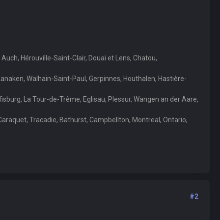
Auch, Hérouville-Saint-Clair, Douai et Lens, Chatou,
 Lanaken, Walhain-Saint-Paul, Gerpinnes, Houthalen, Hastière-
ffisburg, La Tour-de-Trême, Eglisau, Plessur, Wangen an der Aare,
araquet, Tracadie, Bathurst, Campbellton, Montreal, Ontario,
#2