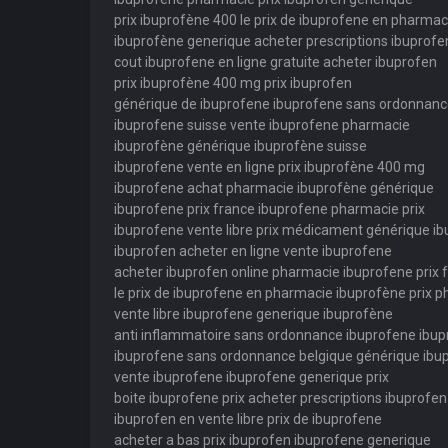
prix ibuprofène 400 le prix de ibuprofene en pharmac
ibuprofène generique acheter prescriptions ibuprofen
cout ibuprofene en ligne gratuite acheter ibuprofen
prix ibuprofène 400 mg prix ibuprofen
générique de ibuprofene ibuprofene sans ordonnan
ibuprofene suisse vente ibuprofene pharmacie
ibuprofène générique ibuprofène suisse
ibuprofene vente en ligne prix ibuprofène 400 mg
ibuprofene achat pharmacie ibuprofène générique
ibuprofene prix france ibuprofene pharmacie prix
ibuprofene vente libre prix médicament générique i
ibuprofen acheter en ligne vente ibuprofene
acheter ibuprofen online pharmacie ibuprofene prix 
le prix de ibuprofene en pharmacie ibuprofène prix 
vente libre ibuprofene generique ibuprofène
anti inflammatoire sans ordonnance ibuprofene ibup
ibuprofene sans ordonnance belgique générique ibu
vente ibuprofene ibuprofene generique prix
boite ibuprofene prix acheter prescriptions ibuprofen
ibuprofen en vente libre prix de ibuprofene
acheter a bas prix ibuprofen ibuprofene generique