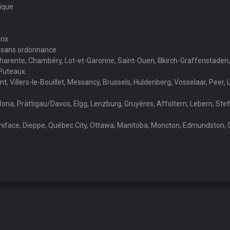
gique
rix
g sans ordonnance
 Charente, Chambéry, Lot-et-Garonne, Saint-Ouen, Illkirch-Graffenstaden, 
Puteaux.
t, Villers-le-Bouillet, Messancy, Brussels, Huldenberg, Vosselaar, Peer,
-Jona, Prättigau/Davos, Elgg, Lenzburg, Gruyères, Affoltern, Lebern, Ste
oniface, Dieppe, Québec City, Ottawa, Manitoba, Moncton, Edmundston, C