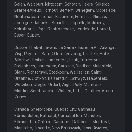
Balen, Walcourt, Ichtegem, Schoten, Heers, Koksijde,
Braine-l'Alleud, Torhout, Bertem, Wijnegem, Moorslede,
Neufchâteau, Tienen, Kraainem, Ferrières, Ninove,
Jodoigne, Jabbeke, Bruxelles, Juprelle, Malmédy,
Kalmthout, Liège, Oostrozebeke, Lendelede, Houyet,
Essen, Eupen.
Suisse: Thalwil, Lavaux, La Sarraz, Büren a.A., Valangin,
Visp, Payerne, Baar, Olten, Lenzburg, Pratteln, Höfe,
Allschwil, Ebikon, Langenthal, Leuk, Entremont,
Freienbach, Unterseen, Carouge, Dietikon, Maienfeld,
Glane, Richterswil, Steckborn, Wallisellen, Saint-
Ursanne, Opfikon, Kaiserstuhl, Schwyz, Frauenfeld,
Wetzikon, Croglio, Urdorf, Aigle, Pully, Montreux,
Moutier, Sembrancher, Wohlen, Uster, Conthey, Arosa,
Zurich.
Canada: Sherbrooke, Québec City, Gatineau,
Edmundston, Bathurst, Campbellton, Moncton,
Edmunston, Ontario, Caraquet, Dalhousie, Montreal,
Manitoba, Tracadie, New Brunswick, Trois-Rivieres,