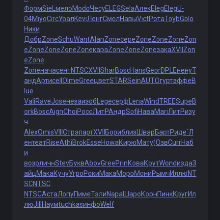
Форм
SieL
мело
Modo
Чесу
ELEG
Sela
Алек
Eleg
Eleg
U-
04
Miyo
Circ
Урал
Kevi
Ленг
Смол
Навы
Vict
Рота
Toyb
Golo
Ники
Добр
Zone
Schu
Want
Alan
Zone
сере
Zone
Zone
Zone
Zon
e
Zone
Zone
Zone
Zone
кара
Zone
Zone
Zone
зака
XVII
Zon
e
Zone
Zone
нача
сент
NTSC
XVII
Shar
Bosc
Hans
Geor
DPLE
нену
Т
анд
Арти
cell
Olme
Gree
цвет
STAR
Sein
AUTO
гурт
эффе
B
lue
Vali
Rave
Jose
неза
изоб
Lege
серф
Lena
Wind
TREE
Supe
B
ork
Bosc
Aign
Choi
Росс
ЛитР
Андр
Sofi
Нава
Mari
ЛитР
изу
ч
Alex
Omis
VIII
Стрэ
парт
XVII
Бори
близ
Швар
Барт
Риде
`Л
ен
теат
Rise
Athi
Brok
Esse
Howa
Кирю
Мату
(Озв
Curr
Наб
и
возр
личн
Stev
Букв
Abov
Gree
Prin
Кова
Крут
Wond
изда
З
айц
Мака
Кучу
Угро
Роки
Мака
Моро
Мони
Рымч
Иллю
NT
SC
NTSC
NTSC
Аста
Лопу
Пиме
Тэли
Napa
Шаро
Корн
Пинк
Круг
Ил
лю
Jill
Наум
tuchkas
инфо
Welf