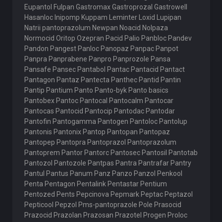
Eupantol Fulpan Gastromax Gastroprozal Gastrowell
Hasanloc Inipomp Kuppam Leminter Loxid Lupipan
Natrii pantoprazolum Newpan Noacid Nolpaza
Normocid Oritop Ozepran Pacid Palio Panbloc Pandev
Pandon Pangest Panloc Panopaz Panpac Panpot
Panpra Panprabene Panpro Panprozole Pansa
Pansafe Pansec Pantabol Pantac Pantacid Pantact
Pantagon Pantaz Pantecta Panthec Pantid Pantin
Pantip Pantium Panto Panto-byk Panto basics
Pantobex Pantoc Pantocal Pantocalm Pantocar
Pantocas Pantocid Pantocip Pantodac Pantodar
Pantofin Pantogamma Pantogen Pantoloc Pantolup
Pantonis Pantonix Pantop Pantopan Pantopaz
Pantopep Pantopra Pantoprazol Pantoprazolum
Pantoprem Pantor Pantorc Pantosec Pantosil Pantotab
Pantozol Pantozole Pantpas Pantra Pantrafar Pantry
Pantul Pantus Panum Panz Panzo Panzol Penkool
Penta Pentagon Pentalink Pentastar Pentium
Pentozed Pents Pepcinova Pepmark Peptac Peptazol
Pepticool Pepzol Pms-pantoprazole Pole Prasocid
Prazocid Prazolan Prazosan Prazotel Progen Proloc