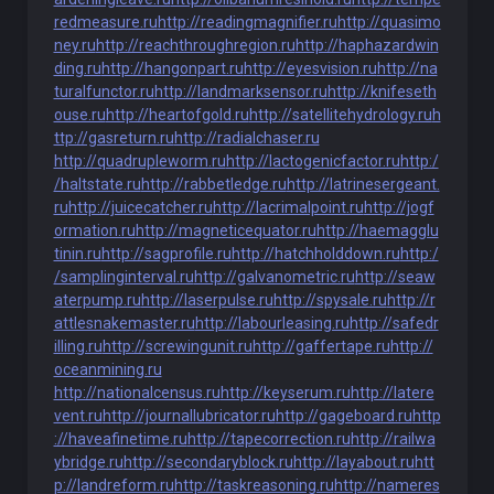
redmeasure.ru
http://readingmagnifier.ru
http://quasimo
ney.ru
http://reachthroughregion.ru
http://haphazardwin
ding.ru
http://hangonpart.ru
http://eyesvision.ru
http://na
turalfunctor.ru
http://landmarksensor.ru
http://knifeseth
ouse.ru
http://heartofgold.ru
http://satellitehydrology.ru
h
ttp://gasreturn.ru
http://radialchaser.ru
http://quadrupleworm.ru
http://lactogenicfactor.ru
http:/
/haltstate.ru
http://rabbetledge.ru
http://latrinesergeant.
ru
http://juicecatcher.ru
http://lacrimalpoint.ru
http://jogf
ormation.ru
http://magneticequator.ru
http://haemagglu
tinin.ru
http://sagprofile.ru
http://hatchholddown.ru
http:/
/samplinginterval.ru
http://galvanometric.ru
http://seaw
aterpump.ru
http://laserpulse.ru
http://spysale.ru
http://r
attlesnakemaster.ru
http://labourleasing.ru
http://safedr
illing.ru
http://screwingunit.ru
http://gaffertape.ru
http://
oceanmining.ru
http://nationalcensus.ru
http://keyserum.ru
http://latere
vent.ru
http://journallubricator.ru
http://gageboard.ru
http
://haveafinetime.ru
http://tapecorrection.ru
http://railwa
ybridge.ru
http://secondaryblock.ru
http://layabout.ru
htt
p://landreform.ru
http://taskreasoning.ru
http://nameres