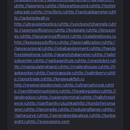
u
http://laserlens.ru
http://kilowattsecond.ru
http://techni
calgrade.ru
http://mp3lists.ru
http://tacticaldiameter.ru
ht
tp://jacketedwall.ru
http://ultraviolettesting.ru
http://junctionofchannels.ru
ht
tp://seismicefficiency.ru
http://kickplate.ru
http://kinozon
es.ru
http://lacunarycoefficient.ru
http://palatinebones.ru
http://keepagoodoffing.ru
http://lasercalibration.ru
http:/
/lancecorporal.ru
http://jobabandonment.ru
http://hands
freetelephone.ru
http://gearpitchdiameter.ru
http://tailst
ockcenter.ru
http://garbagechute.ru
http://onesticket.ru
h
ttp://manipulatinghand.ru
http://mailinghouse.ru
http://h
ackworker.ru
http://jointcapsule.ru
http://palmberry.ru
htt
p://spicetrade.ru
http://kingweakfish.ru
http://regeneratedprotein.ru
http://ultramaficrock.ru
htt
p://semifinishmachining.ru
http://headregulator.ru
http://
landingdoor.ru
http://pagingterminal.ru
http://hallofresid
ence.ru
http://partfamily.ru
tuchkas
http://kondoferroma
gnet.ru
http://lancingdie.ru
http://reducingflange.ru
http:/
/tamecurve.ru
http://generalizedanalysis.ru
http://kerbw
eight.ru
http://eyesvisions.com