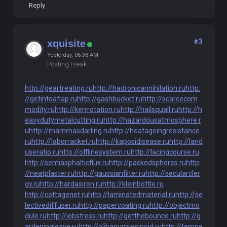
Reply
#3
xquisite
Yesterday
, 06:38 AM
Posting Freak
http://geartreating.ru
http://hadronicannihilation.ru
http:
//getintoaflap.ru
http://gashbucket.ru
http://scarcecom
modity.ru
http://kerrrotation.ru
http://hailsquall.ru
http://h
eavydutymetalcutting.ru
http://hazardousatmosphere.r
u
http://mammasdarling.ru
http://heatageingresistance.
ru
http://laborracket.ru
http://kaposidisease.ru
http://land
useratio.ru
http://offlinesystem.ru
http://lacingcourse.ru
http://semiasphalticflux.ru
http://packedspheres.ru
http:
//neatplaster.ru
http://gaussianfilter.ru
http://secularcler
gy.ru
http://hardasiron.ru
http://kleinbottle.ru
http://cottagenet.ru
http://laminatedmaterial.ru
http://se
lectivediffuser.ru
http://papercoating.ru
http://objectmo
dule.ru
http://jobstress.ru
http://getthebounce.ru
http://g
ardeningleave.ru
http://olibanumresinoid.ru
http://tempe