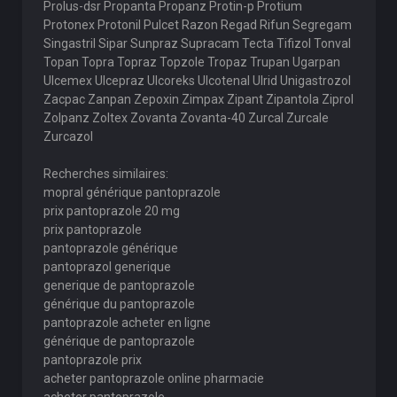
Prolus-dsr Propanta Propanz Protin-p Protium
Protonex Protonil Pulcet Razon Regad Rifun Segregam
Singastril Sipar Sunpraz Supracam Tecta Tifizol Tonval
Topan Topra Topraz Topzole Tropaz Trupan Ugarpan
Ulcemex Ulcepraz Ulcoreks Ulcotenal Ulrid Unigastrozol
Zacpac Zanpan Zepoxin Zimpax Zipant Zipantola Ziprol
Zolpanz Zoltex Zovanta Zovanta-40 Zurcal Zurcale
Zurcazol
Recherches similaires:
mopral générique pantoprazole
prix pantoprazole 20 mg
prix pantoprazole
pantoprazole générique
pantoprazol generique
generique de pantoprazole
générique du pantoprazole
pantoprazole acheter en ligne
générique de pantoprazole
pantoprazole prix
acheter pantoprazole online pharmacie