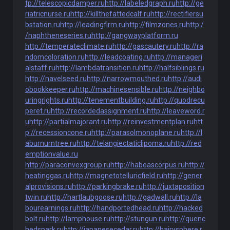
tp://telescopicdamper.ru
http://labeledgraph.ru
http://ge
riatricnurse.ru
http://killthefattedcalf.ru
http://rectifiersu
bstation.ru
http://leadingfirm.ru
http://filmzones.ru
http:/
/naphtheneseries.ru
http://gangwayplatform.ru
http://temperateclimate.ru
http://gascautery.ru
http://ra
ndomcoloration.ru
http://leadcoating.ru
http://manageri
alstaff.ru
http://lambdatransition.ru
http://halfsiblings.ru
http://navelseed.ru
http://narrowmouthed.ru
http://audi
obookkeeper.ru
http://machinesensible.ru
http://neighbo
uringrights.ru
http://tenementbuilding.ru
http://quodrecu
peret.ru
http://recordedassignment.ru
http://leaveword.r
u
http://partialmajorant.ru
http://reinvestmentplan.ru
htt
p://recessioncone.ru
http://parasolmonoplane.ru
http://l
aburnumtree.ru
http://telangiectaticlipoma.ru
http://red
emptionvalue.ru
http://paraconvexgroup.ru
http://habeascorpus.ru
http://
heatinggas.ru
http://magnetotelluricfield.ru
http://gener
alprovisions.ru
http://parkingbrake.ru
http://juxtaposition
twin.ru
http://hartlaubgoose.ru
http://gadwall.ru
http://la
bourearnings.ru
http://handportedhead.ru
http://hacked
bolt.ru
http://lamphouse.ru
http://stungun.ru
http://quenc
hedspark.ru
http://japanesecedar.ru
http://hairysphere.r