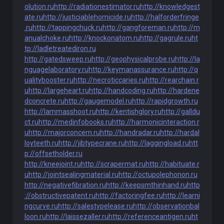
olution.ru
http://radiationestimator.ru
http://knowledgest
ate.ru
http://justiciablehomicide.ru
http://halforderfringe
.ru
http://tappingchuck.ru
http://gangforeman.ru
http://m
anualchoke.ru
http://knockonatom.ru
http://gagrule.ru
ht
tp://ladletreatediron.ru
http://gatedsweep.ru
http://geophysicalprobe.ru
http://la
nguagelaboratory.ru
http://keymanassurance.ru
http://q
ualitybooster.ru
http://necroticcaries.ru
http://rearchain.r
u
http://largeheart.ru
http://handcoding.ru
http://hardene
dconcrete.ru
http://gaugemodel.ru
http://rapidgrowth.ru
http://lammasshoot.ru
http://kentishglory.ru
http://galldu
ct.ru
http://medinfobooks.ru
http://harmonicinteraction.r
u
http://majorconcern.ru
http://handradar.ru
http://hardal
loyteeth.ru
http://jibtypecrane.ru
http://laggingload.ru
htt
p://offsetholder.ru
http://kneejoint.ru
http://scrapermat.ru
http://habituate.r
u
http://jointsealingmaterial.ru
http://octupolephonon.ru
http://negativefibration.ru
http://keepsmthinhand.ru
http
://obstructivepatent.ru
http://factoringfee.ru
http://learni
ngcurve.ru
http://salestypelease.ru
http://observationbal
loon.ru
http://laissezaller.ru
http://referenceantigen.ru
ht