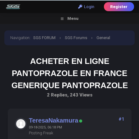
Login
Register
Menu
Navigation
:
SGS FORUM
›
SGS Forums
›
General
Discussion
›
acheter en ligne pantoprazole en france
ACHETER EN LIGNE
generique pantoprazole
PANTOPRAZOLE EN FRANCE
GENERIQUE PANTOPRAZOLE
2 Replies, 243 Views
#1
TeresaNakamura
09-18-2025, 06:18 PM
Posting Freak