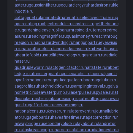
aster.ru
gaussianfilter.ru
secularclergy.ru
hardasiron.ru
kle
inbottle.ru
cottagenet.ru
laminatedmaterial.ru
selectivediffuser.ru
p
apercoating.ru
objectmodule.ru
jobstress.ru
getthebounc
e.ru
gardeningleave.ru
olibanumresinoid.ru
temperedme
asure.ru
readingmagnifier.ru
quasimoney.ru
reachthroug
hregion.ru
haphazardwinding.ru
hangonpart.ru
eyesvisio
n.ru
naturalfunctor.ru
landmarksensor.ru
knifesethouse.r
u
heartofgold.ru
satellitehydrology.ru
gasreturn.ru
radialc
haser.ru
quadrupleworm.ru
lactogenicfactor.ru
haltstate.ru
rabbet
ledge.ru
latrinesergeant.ru
juicecatcher.ru
lacrimalpoint.r
u
jogformation.ru
magneticequator.ru
haemagglutinin.ru
sagprofile.ru
hatchholddown.ru
samplinginterval.ru
galva
nometric.ru
seawaterpump.ru
laserpulse.ru
spysale.ru
rat
tlesnakemaster.ru
labourleasing.ru
safedrilling.ru
screwin
gunit.ru
gaffertape.ru
oceanmining.ru
nationalcensus.ru
keyserum.ru
laterevent.ru
journallubric
ator.ru
gageboard.ru
haveafinetime.ru
tapecorrection.ru
r
ailwaybridge.ru
secondaryblock.ru
layabout.ru
landrefor
m.ru
taskreasoning.ru
nameresolution.ru
radiationestima