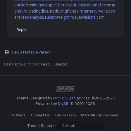
u
hallofresidence.ru
partfamily.ru
tuchkas
kondoferroma
gnet.ru
lancingdie.ru
reducingflange.ru
tamecurve.ru
gen
eralizedanalysis.ru
kerbweight.ru
eyesvisions.com
Reply
View a Printable Version
Users browsing this thread: 1 Guest(s)
Theme Designed by
RFYR: SEO Services
, ©2021-2026
Powered by
MyBB
, © 2002-2026.
Lite Mode
Contact Us
Forum Team
Mark All Forums Read
Theme Selector