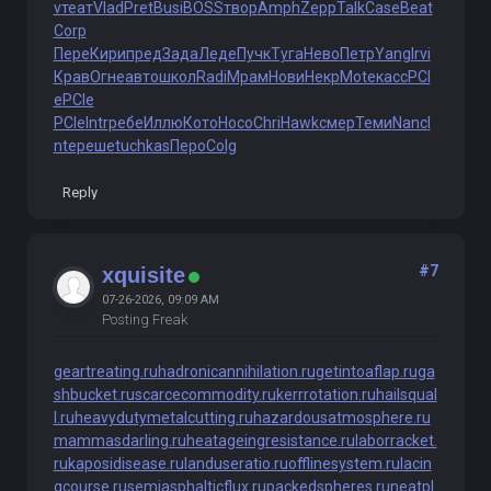
v
теат
Vlad
Pret
Busi
BOSS
твор
Amph
Zepp
Talk
Case
Beat
Corp
Пере
Кири
пред
Зада
Леде
Пучк
Туга
Нево
Петр
Yang
Irvi
Крав
Огне
авто
школ
Radi
Мрам
Нови
Некр
Mote
касс
PCI
e
PCIe
PCIe
Intr
ребе
Иллю
Кото
Носо
Chri
Hawk
смер
Теми
Nanc
I
nte
реше
tuchkas
Перо
Colg
Reply
#7
xquisite
07-26-2026, 09:09 AM
Posting Freak
geartreating.ru
hadronicannihilation.ru
getintoaflap.ru
ga
shbucket.ru
scarcecommodity.ru
kerrrotation.ru
hailsqual
l.ru
heavydutymetalcutting.ru
hazardousatmosphere.ru
mammasdarling.ru
heatageingresistance.ru
laborracket.
ru
kaposidisease.ru
landuseratio.ru
offlinesystem.ru
lacin
gcourse.ru
semiasphalticflux.ru
packedspheres.ru
neatpl