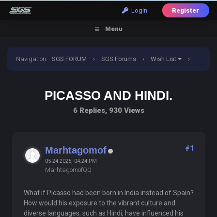
Login
Register
Menu
Navigation
:
SGS FORUM
›
SGS Forums
›
Wish List
›
Picasso and Hindi.
PICASSO AND HINDI.
6 Replies, 930 Views
#1
Marhtagomof
05-24-2025, 04:24 PM
MarhtagomofQQ
What if Picasso had been born in India instead of Spain?
How would his exposure to the vibrant culture and
diverse languages, such as Hindi, have influenced his