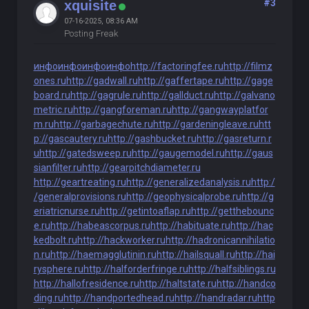
#3
xquisite
07-16-2025, 08:36 AM
Posting Freak
инфо
инфо
инфо
инфо
http://factoringfee.ru
http://filmz
ones.ru
http://gadwall.ru
http://gaffertape.ru
http://gage
board.ru
http://gagrule.ru
http://gallduct.ru
http://galvano
metric.ru
http://gangforeman.ru
http://gangwayplatfor
m.ru
http://garbagechute.ru
http://gardeningleave.ru
htt
p://gascautery.ru
http://gashbucket.ru
http://gasreturn.r
u
http://gatedsweep.ru
http://gaugemodel.ru
http://gaus
sianfilter.ru
http://gearpitchdiameter.ru
http://geartreating.ru
http://generalizedanalysis.ru
http:/
/generalprovisions.ru
http://geophysicalprobe.ru
http://g
eriatricnurse.ru
http://getintoaflap.ru
http://getthebounc
e.ru
http://habeascorpus.ru
http://habituate.ru
http://hac
kedbolt.ru
http://hackworker.ru
http://hadronicannihilatio
n.ru
http://haemagglutinin.ru
http://hailsquall.ru
http://hai
rysphere.ru
http://halforderfringe.ru
http://halfsiblings.ru
http://hallofresidence.ru
http://haltstate.ru
http://handco
ding.ru
http://handportedhead.ru
http://handradar.ru
http