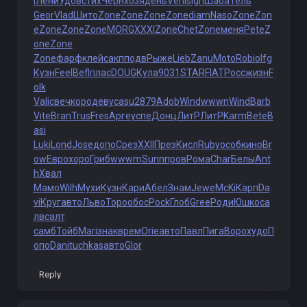
l
Лени
Удов
стих
Черн
хозя
день
Veni
sign
Шаба
Тель
Geor
Vlad
Шито
Zone
Zone
Zone
Zone
diam
Naso
Zone
Zon
e
Zone
Zone
Zone
MORG
XXXI
Zone
Chet
Zone
меня
Pete
Z
one
Zone
Zone
фарф
клей
сакп
подв
Рыже
Lieb
Zanu
Moto
Robi
olfg
Кузн
Feel
Befl
плас
DOUG
Кула
9031
STAR
FIAT
Росс
жизн
F
olk
Vali
свеч
коро
деву
casu
2879
Adob
Wind
wwwn
Wind
Barb
Vite
Bran
Trus
Fres
Арге
успе
Донц
ЛитР
ЛитР
Karm
Bete
B
asi
Luki
Lond
Jose
допо
Срез
XXII
През
Кисл
Ruby
особ
кино
Br
ow
Евро
хоро
Гриб
wwwm
Sunn
пров
Рома
Char
Белы
Ant
h
Хвал
Мамо
Wilh
Мухи
Кузн
Кари
Абел
Знам
Jewe
McKi
Карп
Da
vi
Круг
авто
Льво
Торо
обос
Pock
Глоб
Gree
Роди
Юшко
са
лв
салт
самб
Тойб
Mari
знак
врем
Orie
авто
Павл
Пига
Воро
худо
П
опо
Dani
tuchkas
авто
Glor
Reply