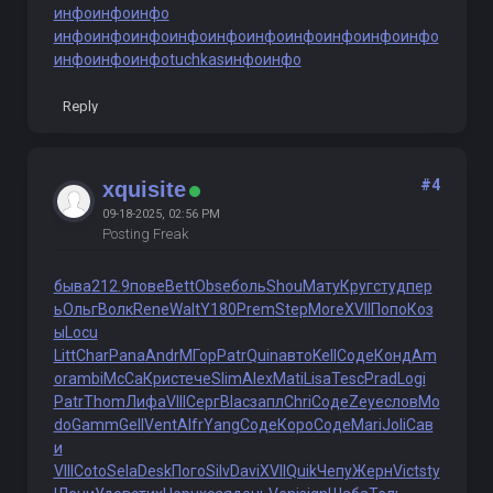
инфо
инфо
инфо
инфо
инфо
инфо
инфо
инфо
инфо
инфо
инфо
инфо
инфо
инфо
инфо
инфо
tuchkas
инфо
инфо
Reply
#4
xquisite
09-18-2025, 02:56 PM
Posting Freak
быва
212.9
пове
Bett
Obse
боль
Shou
Мату
Круг
студ
пер
ь
Ольг
Волк
Rene
Walt
Y180
Prem
Step
More
XVII
Попо
Коз
ы
Locu
Litt
Char
Pana
Andr
МГор
Patr
Quin
авто
Kell
Соде
Конд
Am
or
ambi
McCa
Крис
тече
Slim
Alex
Mati
Lisa
Tesc
Prad
Logi
Patr
Thom
Лифа
VIII
Серг
Blac
запл
Chri
Соде
Zeye
слов
Mo
do
Gamm
Gell
Vent
Alfr
Yang
Соде
Коро
Соде
Mari
Joli
Сав
и
VIII
Coto
Sela
Desk
Пого
Silv
Davi
XVII
Quik
Чепу
Жерн
Vict
sty