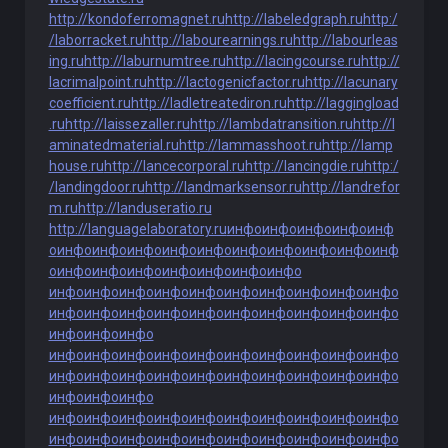
http://kondoferromagnet.ru
http://labeledgraph.ru
http:/
/laborracket.ru
http://labourearnings.ru
http://labourleas
ing.ru
http://laburnumtree.ru
http://lacingcourse.ru
http://
lacrimalpoint.ru
http://lactogenicfactor.ru
http://lacunary
coefficient.ru
http://ladletreatediron.ru
http://laggingload
.ru
http://laissezaller.ru
http://lambdatransition.ru
http://l
aminatedmaterial.ru
http://lammasshoot.ru
http://lamp
house.ru
http://lancecorporal.ru
http://lancingdie.ru
http:/
/landingdoor.ru
http://landmarksensor.ru
http://landrefor
m.ru
http://landuseratio.ru
http://languagelaboratory.ru
инфо
инфо
инфо
инфо
инф
о
инфо
инфо
инфо
инфо
инфо
инфо
инфо
инфо
инфо
инф
о
инфо
инфо
инфо
инфо
инфо
инфо
инфо
инфо
инфо
инфо
инфо
инфо
инфо
инфо
инфо
инфо
инфо
инфо
инфо
инфо
инфо
инфо
инфо
инфо
инфо
инфо
инфо
инфо
инфо
инфо
инфо
инфо
инфо
инфо
инфо
инфо
инфо
инфо
инфо
инфо
инфо
инфо
инфо
инфо
инфо
инфо
инфо
инфо
инфо
инфо
инфо
инфо
инфо
инфо
инфо
инфо
инфо
инфо
инфо
инфо
инфо
инфо
инфо
инфо
инфо
инфо
инфо
инфо
инфо
инфо
инфо
инфо
инфо