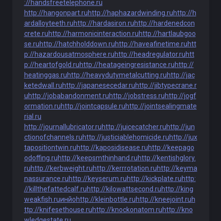
://handsfreetelephone.ru
http://hangonpart.ru
http://haphazardwinding.ru
http://h
ardalloyteeth.ru
http://hardasiron.ru
http://hardenedcon
crete.ru
http://harmonicinteraction.ru
http://hartlaubgoo
se.ru
http://hatchholddown.ru
http://haveafinetime.ru
htt
p://hazardousatmosphere.ru
http://headregulator.ru
htt
p://heartofgold.ru
http://heatageingresistance.ru
http://
heatinggas.ru
http://heavydutymetalcutting.ru
http://jac
ketedwall.ru
http://japanesecedar.ru
http://jibtypecrane.r
u
http://jobabandonment.ru
http://jobstress.ru
http://jogf
ormation.ru
http://jointcapsule.ru
http://jointsealingmate
rial.ru
http://journallubricator.ru
http://juicecatcher.ru
http://jun
ctionofchannels.ru
http://justiciablehomicide.ru
http://jux
tapositiontwin.ru
http://kaposidisease.ru
http://keepago
odoffing.ru
http://keepsmthinhand.ru
http://kentishglory.
ru
http://kerbweight.ru
http://kerrrotation.ru
http://keyma
nassurance.ru
http://keyserum.ru
http://kickplate.ru
http:
//killthefattedcalf.ru
http://kilowattsecond.ru
http://king
weakfish.ru
инйо
http://kleinbottle.ru
http://kneejoint.ru
h
ttp://knifesethouse.ru
http://knockonatom.ru
http://kno
wledgestate.ru