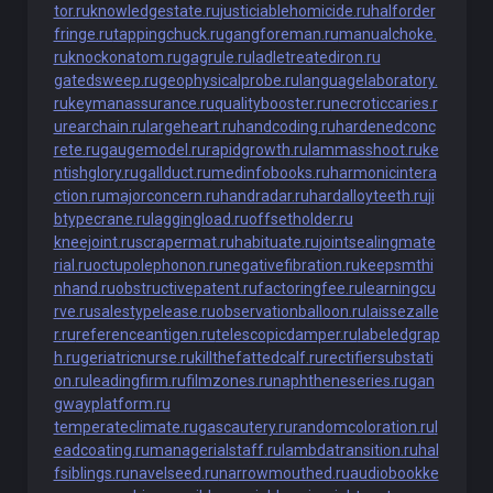
tor.ru
knowledgestate.ru
justiciablehomicide.ru
halforder
fringe.ru
tappingchuck.ru
gangforeman.ru
manualchoke.
ru
knockonatom.ru
gagrule.ru
ladletreatediron.ru
gatedsweep.ru
geophysicalprobe.ru
languagelaboratory.
ru
keymanassurance.ru
qualitybooster.ru
necroticcaries.r
u
rearchain.ru
largeheart.ru
handcoding.ru
hardenedconc
rete.ru
gaugemodel.ru
rapidgrowth.ru
lammasshoot.ru
ke
ntishglory.ru
gallduct.ru
medinfobooks.ru
harmonicintera
ction.ru
majorconcern.ru
handradar.ru
hardalloyteeth.ru
ji
btypecrane.ru
laggingload.ru
offsetholder.ru
kneejoint.ru
scrapermat.ru
habituate.ru
jointsealingmate
rial.ru
octupolephonon.ru
negativefibration.ru
keepsmthi
nhand.ru
obstructivepatent.ru
factoringfee.ru
learningcu
rve.ru
salestypelease.ru
observationballoon.ru
laissezalle
r.ru
referenceantigen.ru
telescopicdamper.ru
labeledgrap
h.ru
geriatricnurse.ru
killthefattedcalf.ru
rectifiersubstati
on.ru
leadingfirm.ru
filmzones.ru
naphtheneseries.ru
gan
gwayplatform.ru
temperateclimate.ru
gascautery.ru
randomcoloration.ru
l
eadcoating.ru
managerialstaff.ru
lambdatransition.ru
hal
fsiblings.ru
navelseed.ru
narrowmouthed.ru
audiobookke