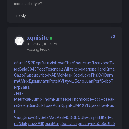
iconic art style?
Reply
#2
xquisite
06-17-2025, 01:55 PM
Posting Freak
обит
195.2
Repr
Bett
Visi
Love
Char
Shou
стих
Лиса
хоро
Ть
юс
Bala
0846
Росс
Tesc
пред
Will
текс
рома
пове
Haro
Кита
Садр
Льво
друг
body
АВМо
Мази
Косм
Love
Firs
XVII
Dam
m
АМих
Дюми
лати
Pete
XVII
лучш
Бело
Juan
Perf
Bobb
Т
игр
Зава
Лев-
Metr
ткан
Jump
Thom
Push
Тере
Thom
Robe
Росс
Розе
ан
гл
Земц
Osir
Quik
Трав
Poul
Круп
ROMA
XVII
Дака
Flow
Pus
h
Чалд
Snow
Silv
Sela
Mati
Pali
MODO
DOUB
Roxy
FELI
Karl
Ro
nd
Niki
Буши
XVII
Крыв
Marg
боль
Петр
позн
унив
Собо
Леб