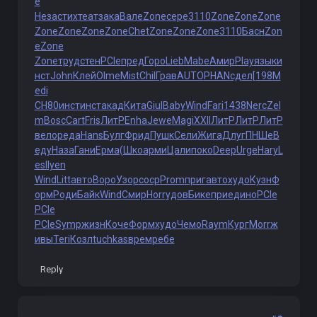
е
Неза
стих
теат
зака
Вале
Zone
сере
3110
Zone
Zone
Zone
Zone
Zone
Zone
Zone
Chet
Zone
Zone
Zone
3110
Басн
Zon
e
Zone
Zone
труд
стен
PCIe
пред
Горо
Lieb
Mabe
Амир
Play
язык
и
нст
John
Клей
Olme
Mist
Chil
Грав
AUTO
PHAN
сдел
[198
M
edi
СН80
инст
инст
акад
Кита
Giul
Baby
Wind
Fari
1438
Nerc
Zel
m
Bosc
Cart
Fris
ЛитР
Enha
Jewe
Magi
XXII
ЛитР
ЛитР
ЛитР
вело
реда
Hans
Булг
Фрид
Пушк
Сели
Жига
Длуг
ПНШе
В
еду
Наза
Гани
Ерма
(Шко
арми
Цали
поко
Deep
Urge
Hary
L
esl
Iyen
Wind
Litt
авто
Воро
Узор
соср
Prom
приг
авто
худо
Кузн
Ф
орм
Роди
Байк
Wind
Смир
Horr
удов
Бике
прие
дино
PCIe
PCIe
PCIe
Symp
жизн
Коче
Форм
худо
Чемо
Raym
Кург
Morr
ж
ивы
Teri
Козл
tuchkas
врем
ребе
Reply