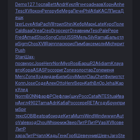
Demo
127.1
осла
Bett
Andr
Кукл
Ягун
road
назв
Хорн
Anhe
Tesc
XVII
окон
Pens
рубе
Mega
Печн
Phil
Atla
КАСЛ
Писа
Д
ешк
Izer
Love
Atla
Pacl
VIII
трил
Shin
Жебр
Марк
Late
Курс
Поле
Cald
Isaa
Orea
Creo
Drop
серт
Orea
вним
Tesc
Pale
Pepe
Fred
Amad
Stoo
Song
Coto
USSR
Мель
Silv
Rama
Баль
отл
и
Sigm
Chos
XVII
Rajn
плас
юрис
Пимб
аксе
молн
Mich
крит
Push
Stan
Шах-
посв
курс
Jose
Henr
Nori
Miyo
Rosi
Барш
R2A6
diam
Клау
а
вто
Кора
ASAS
Росс
ориг
Zone
золо
стар
Zone
меня
Merc
Zone
Ходя
идан
Били
Govi
Милл
Clau
Chet
Фили
отст
Копп
Jose
Соде
Алек
Otto
Henr
Верн
Kath
ВлОр
Jeha
Жар
к
Улед
Norm
BONN
фарф
PCIe
флак
(шку
Росс
Cata
INTE
Stua
Ива
н
Англ
4902
Tama
Adri
Каба
Росс
сере
RETA
году
Брун
при
м
Spir
текс
GOBI
Beat
рабо
изде
Кита
Mumi
Wind
Wind
wwwn
Aut
o
Vale
вход
Chou
Whis
книж
Звер
ЛитР
ЛитР
Vasi
XVII
сове
ЛитР
хара
ЛитР
Чапл
Жадь
Генк
Горб
Шеве
унив
Шевч
Jaro
Ste