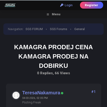
Login
Register
Menu
Navigation
:
SGS FORUM
›
SGS Forums
›
General
Discussion
›
kamagra prodej cena kamagra prodej na
KAMAGRA PRODEJ CENA
dobirku
KAMAGRA PRODEJ NA
DOBIRKU
0 Replies, 66 Views
#1
TeresaNakamura
04-03-2026, 02:05 PM
Posting Freak