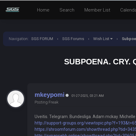
Home
Search
Member List
Calend
Navigation
:
SGS FORUM
›
SGS Forums
›
Wish List
›
Subpoen
SUBPOENA. CRY. 
mkeypomi
01-27-2025, 03:21 AM
Posting Freak
Uveitis. Telegram. Bundesliga. Adam mckay. Michelle y
http://support-groups.org/viewtopic.php?f=193&t=
https://shroomforum.com/showthread.php?tid=343
http://synapsebb.online/showthread.php?tid=30605