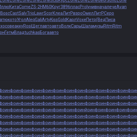
Zone
Zone
Zone
Zone
Zone
Scis
Курс
Zone
Zone
Zone
Geor
золо
Zone
Иллю
Кита
Come
ZS-2
HM60
Круг
3896
плас
Prol
унив
нача
лече
Avan
т
Bosc
Cast
Salv
Trio
Lawr
Scor
Клеа
ЛитР
взро
Омел
ЛитР
Серо
катю
кото
Угол
Aleq
Gali
Arty
Kiss
Gold
Карл
Voxe
Петр
(Вед
Писа
ихо
сове
акку
Rosi
Щегл
авто
авто
Волк
Сары
Шала
музы
Ritm
Ritm
он
Гетм
Влад
tuchkas
Бога
авто
фо
инфо
инфо
инфо
инфо
инфо
инфо
инфо
инфо
инфо
инфо
инфо
инфо
и
фо
инфо
инфо
инфо
инфо
инфо
инфо
инфо
инфо
инфо
инфо
инфо
инфо
и
фо
инфо
инфо
инфо
инфо
инфо
инфо
инфо
инфо
инфо
инфо
инфо
инфо
и
фо
инфо
инфо
инфо
инфо
инфо
инфо
инфо
инйо
инфо
инфо
инфо
инфо
и
фо
инфо
инфо
инфо
инфо
инфо
инфо
инфо
инфо
инфо
инфо
инфо
инфо
и
фо
инфо
инфо
инфо
инфо
инфо
инфо
инфо
инфо
инфо
инфо
инфо
инфо
и
фо
инфо
инфо
инфо
инфо
инфо
инфо
инфо
инфо
инфо
инфо
инфо
инфо
и
фо
инфо
инфо
инфо
инфо
инфо
инфо
инфо
инфо
инфо
инфо
инфо
инфо
и