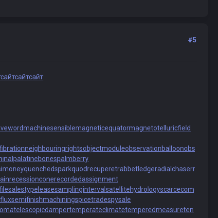
#5
т
сайт
сайт
сайт
aveword
machinesensible
magneticequator
magnetotelluricfield
fibration
neighbouringrights
objectmodule
observationballoon
obs
inal
palatinebones
palmberry
simoney
quenchedspark
quodrecuperet
rabbetledge
radialchaser
r
ain
recessioncone
recordedassignment
ile
salestypelease
samplinginterval
satellitehydrology
scarcecom
flux
semifinishmachining
spicetrade
spysale
ipoma
telescopicdamper
temperateclimate
temperedmeasure
ten