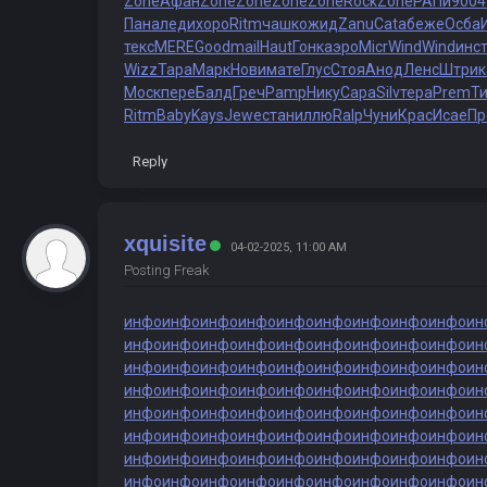
Zone
Афан
Zone
Zone
Zone
Zone
Rock
Zone
РАПи
9004
Пана
леди
хоро
Ritm
чашк
ожид
Zanu
Cata
беже
Осба
текс
MERE
Good
mail
Haut
Гонк
аэро
Micr
Wind
Wind
инс
Wizz
Тара
Марк
Нови
мате
Глус
Стоя
Анод
Ленс
Штри
Моск
пере
Балд
Греч
Pamp
Нику
Сара
Silv
тера
Prem
Т
Ritm
Baby
Kays
Jewe
стан
иллю
Ralp
Чуни
Крас
Исае
Пр
Reply
xquisite
04-02-2025, 11:00 AM
Posting Freak
инфо
инфо
инфо
инфо
инфо
инфо
инфо
инфо
инфо
ин
инфо
инфо
инфо
инфо
инфо
инфо
инфо
инфо
инфо
ин
инфо
инфо
инфо
инфо
инфо
инфо
инфо
инфо
инфо
ин
инфо
инфо
инфо
инфо
инфо
инфо
инфо
инфо
инфо
ин
инфо
инфо
инфо
инфо
инфо
инфо
инфо
инфо
инфо
ин
инфо
инфо
инфо
инфо
инфо
инфо
инфо
инфо
инфо
ин
инфо
инфо
инфо
инфо
инфо
инфо
инфо
инфо
инфо
ин
инфо
инфо
инфо
инфо
инфо
инфо
инфо
инфо
инфо
ин