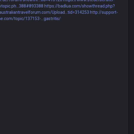
wtopic.ph...388#893388
https://badlua.com/showthread.php?
/australiantravelforum.com/Upload...tid=314253
http://support-
ne.com/topic/137153-...gastritis/