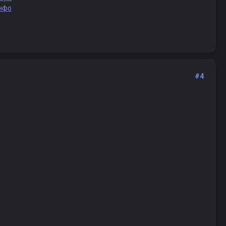
нфо
#4