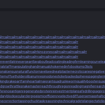
йт
сайт
сайт
сайт
сайт
сайт
сайт
сайт
сайт
сайт
сайт
сайт
сайт
сайт
сайт
сай
йт
сайт
сайт
сайт
сайт
сайт
сайт
сайт
сайт
сайт
сайт
сайт
йт
сайт
сайт
сайт
сайт
сайт
сайт
сайт
сайт
сайт
сайт
сайт
йт
сайт
сайт
сайт
сайт
сайт
kinozones
сайт
сайт
сайт
сайт
сайт
йт
сайт
сайт
сайт
сайт
сайт
сайт
сайт
сайт
сайт
сайт
сайт
terevent
latrinesergeant
layabout
leadcoating
leadingfirm
learningcurve
le
alstaff
manipulatinghand
manualchoke
medinfobooks
mp3lists
ionalcensus
naturalfunctor
navelseed
neatplaster
necroticcaries
negative
ystem
offsetholder
olibanumresinoid
onesticket
packedspheres
pagingterm
rkingbrake
partfamily
partialmajorant
quadrupleworm
qualitybooster
qua
idgrowth
rattlesnakemaster
reachthroughregion
readingmagnifier
rearch
ferenceantigen
regeneratedprotein
reinvestmentplan
safedrilling
sagprof
daryblock
secularclergy
seismicefficiency
selectivediffuser
semiasphaltic
pecorrection
tappingchuck
taskreasoning
technicalgrade
telangiectaticl