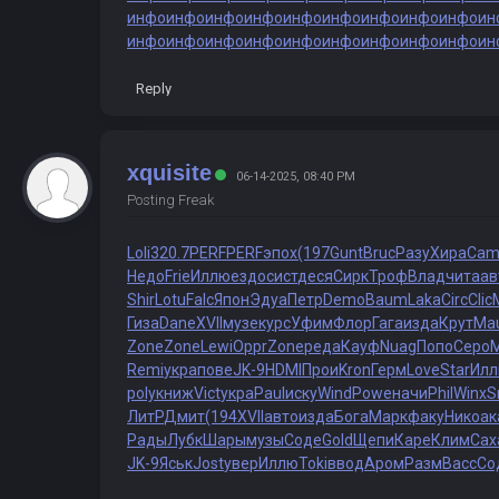
инфо
инфо
инфо
инфо
инфо
инфо
инфо
инфо
инфо
ин
инфо
инфо
инфо
инфо
инфо
инфо
инфо
инфо
инфо
ин
Reply
xquisite
06-14-2025, 08:40 PM
Posting Freak
Loli
320.7
PERF
PERF
эпох
(197
Gunt
Bruc
Разу
Хира
Cam
Недо
Frie
Иллю
ездо
сист
деся
Сирк
Троф
Влад
чита
ав
Shir
Lotu
Falc
Япон
Эдуа
Петр
Demo
Baum
Laka
Circ
Clic
Гиза
Dane
XVII
музе
курс
Уфим
Флор
Гага
изда
Крут
Ma
Zone
Zone
Lewi
Oppr
Zone
реда
Кауф
Nuag
Попо
Серо
Remi
укра
пове
JK-9
HDMI
Прои
Kron
Герм
Love
Star
Ил
poly
книж
Vict
укра
Paul
иску
Wind
Powe
начи
Phil
Winx
S
ЛитР
Дмит
(194
XVII
авто
изда
Бога
Марк
факу
Нико
ак
Рады
Лубк
Шары
музы
Соде
Gold
Щепи
Каре
Клим
Сах
JK-9
Яськ
Jost
увер
Иллю
Toki
ввод
Аром
Разм
Васс
Со