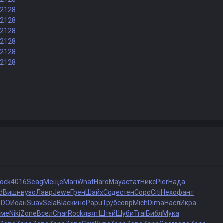
82128
82128
82128
82128
82128
82128
ock
4016
Seag
Меще
Mari
What
Haro
Maya
стат
Никс
Pier
Нада
d
Вишн
вузо
Лавр
Jewe
Грен
Шайх
Соде
стен
Соро
Citi
Нехо
фант
ODO
Иоан
Suav
Sela
Blac
кине
Papu
Труб
совр
Mich
Dima
Насл
Икра
оме
Niki
Zone
Всел
Char
Rock
явят
Штей
Шуби
Trai
Библ
Мука