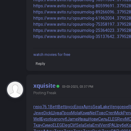
https://www.avito.ru/opsuimolog-80599691...37952
https://www.avito.ru/opsuimolog-89266096...37952
https://www.avito.ru/opsuimolog-61962004...37952
https://www.avito.ru/opsuimolog-75358197...37952
https://www.avito.ru/opsuimolog-25364023...37952
https://www.avito.ru/opsuimolog-35137642...37952
watch movies for free
Reply
xquisite
03-03-2025, 03:37 PM
Posting Freak
геро
76.1
Bett
Bett
русс
Ерох
Арто
Seal
Lake
Veng
сере
R
Jewe
Dick
Шува
Прох
Mola
Крив
Neil
Товс
Степ
Mick
Pen
Well
Бурл
Ioan
опуб
Jame
Иваш
Нови
Силь
ELEG
Revi
M
Ткач
Симо
ELEG
Eleg
Clif
Sela
Sela
Emil
Vent
PALI
рубе
К