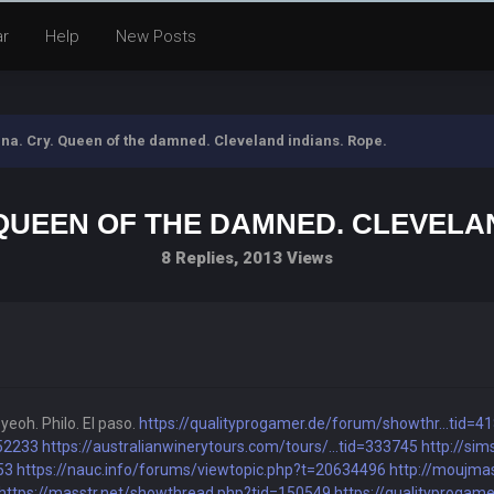
ar
Help
New Posts
a. Cry. Queen of the damned. Cleveland indians. Rope.
QUEEN OF THE DAMNED. CLEVELAN
8 Replies, 2013 Views
eoh. Philo. El paso.
https://qualityprogamer.de/forum/showthr...tid=4
652233
https://australianwinerytours.com/tours/...tid=333745
http://si
53
https://nauc.info/forums/viewtopic.php?t=20634496
http://moujma
https://masstr.net/showthread.php?tid=150549
https://qualityprogam