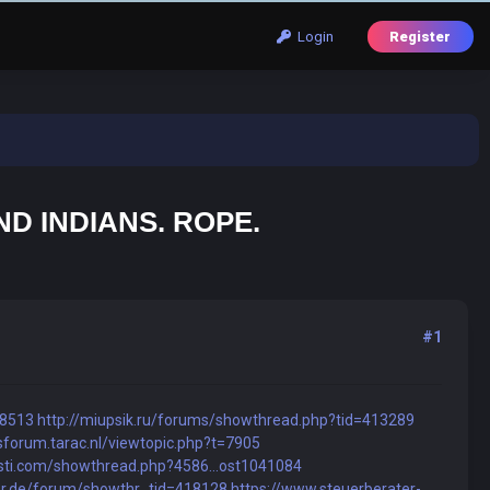
Login
Register
D INDIANS. ROPE.
#1
18513
http://miupsik.ru/forums/showthread.php?tid=413289
msforum.tarac.nl/viewtopic.php?t=7905
sti.com/showthread.php?4586...ost1041084
er.de/forum/showthr...tid=418128
https://www.steuerberater-