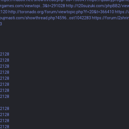
argames.com/viewtopi...3&t=291028
http://t20suzuki.com/phpBB2/vie
2120
http://toronado.org/forum/viewtopic.php?f=20&t=366410
https:/
moujmasti.com/showthread.php?4596...ost1042283
https://forum.l2shri
33
82128
82128
82128
82128
82128
82128
82128
82128
82128
82128
82128
82128