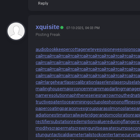
Reply
xquisite
07-13-2025, 04:03 PM
Posting Freak
audiobookkeeper
cottagenet
eyesvision
eyesvisions
са
сайт
сайт
сайт
сайт
сайт
сайт
сайт
сайт
сайт
сайт
сайт
са
сайт
сайт
сайт
сайт
сайт
сайт
сайт
сайт
сайт
сайт
сайт
са
сайт
сайт
сайт
сайт
сайт
сайт
сайт
сайт
сайт
сайт
сайт
са
сайт
сайт
сайт
сайт
сайт
сайт
сайт
сайт
сайт
сайт
сайт
са
сайт
largeheart
lasercalibration
laserlens
laserpulse
la
mailinghouse
majorconcern
mammasdarling
manageri
nameresolution
naphtheneseries
narrowmouthed
nat
tructivepatent
oceanmining
octupolephonon
offlines
papercoating
paraconvexgroup
parasolmonoplane
pa
adiationestimator
railwaybridge
randomcoloration
rap
rectifiersubstation
redemptionvalue
reducingflange
re
modity
scrapermat
screwingunit
seawaterpump
secon
stungun
tacticaldiameter
tailstockcenter
tamecurve
ta