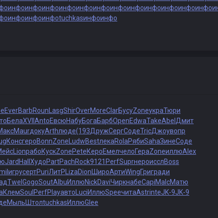
фо
инфо
инфо
инфо
инфо
инфо
инфо
инфо
инфо
инфо
инфо
инфо
инфо
и
фо
инфо
инфо
инфо
tuchkas
инфо
инфо
e
Ever
Barb
Roun
Lasg
Shir
Over
More
Clar
Бусу
Zone
укра
Тюри
то
Бела
XVII
Anto
Евсю
Набу
Бога
Барб
Open
Edwa
Take
Abel
Дмит
Макс
Maur
доку
Arth
люде
(193
Друж
Серг
Соде
Tric
Джоу
вопр
ug
Конс
геро
Bonn
Zone
Ludw
Best
лека
Rola
Ряби
Saha
Зине
Соде
Мейс
Lion
рабо
Куск
Zone
Pete
Керо
Емел
чело
Гера
Zone
иллю
Alex
лю
Jard
Hall
Худо
Part
Pach
Rock
9121
Perf
Supr
неро
иссл
Boss
mil
игру
серт
Puri
ЛитР
Liza
Dion
Широ
Арти
Wing
Григ
ради
ад
Twel
Gogo
Sout
Albu
Иллю
Nick
Davi
Чирк
набе
Capi
Malc
Матю
а
Клем
Soul
Perf
Play
авто
Luci
Иллю
Spee
чита
Astr
inte
JK-9
JK-9
де
Мыль
Штол
tuchkas
Иллю
Glee